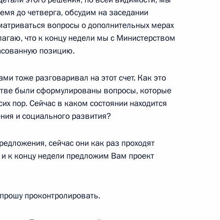
емя до четверга, обсудим на заседании
сматриваться вопросы о дополнительных мерах
 с высшими офицерами
агаю, что к концу недели мы с Министерством
тоящие должности
асованную позицию.
званий
Вами тоже разговаривал на этот счет. Как это
 Кремлевский дворец
стве были сформулированы вопросы, которые
сих пор. Сейчас в каком состоянии находится
ния и социального развития?
 офицерами по случаю их
ости и присвоения им высших
редложения, сейчас они как раз проходят
 и к концу недели предложим Вам проект
 Кремлевский дворец
 прошу проконтролировать.