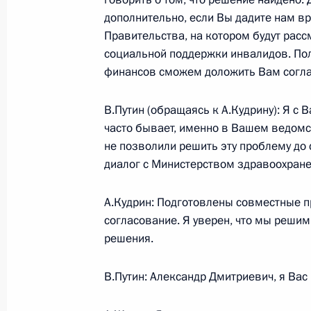
дополнительно, если Вы дадите нам вр
27 июля 2005 года, среда
Правительства, на котором будут рас
Заключительное слово на встрече
социальной поддержки инвалидов. Пол
по случаю их назначения на вышес
финансов сможем доложить Вам согл
и присвоения им высших воинских 
В.Путин (обращаясь к А.Кудрину): Я с 
27 июля 2005 года, 13:01
Москва, Большой
часто бывает, именно в Вашем ведом
не позволили решить эту проблему до 
диалог с Министерством здравоохране
Выступление на встрече с высшими
назначения на вышестоящие должн
А.Кудрин: Подготовлены совместные п
воинских званий
согласование. Я уверен, что мы решим
27 июля 2005 года, 12:58
Москва, Большой
решения.
В.Путин: Александр Дмитриевич, я Вас
26 июля 2005 года, вторник