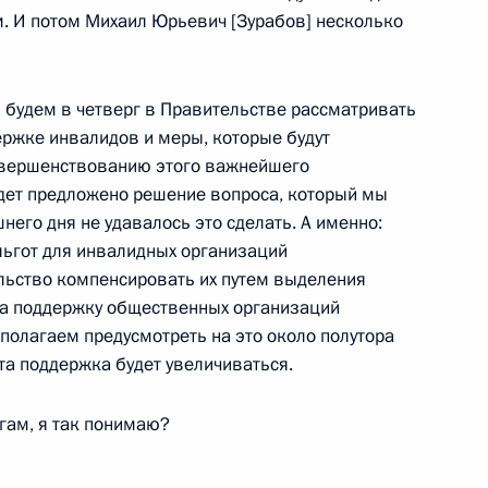
м. И потом Михаил Юрьевич [Зурабов] несколько
тельного центра
сть, Щербинка
будем в четверг в Правительстве рассматривать
ржке инвалидов и меры, которые будут
овершенствованию этого важнейшего
дет предложено решение вопроса, который мы
него дня не удавалось это сделать. А именно:
ром регионального развития
льгот для инвалидных организаций
льство компенсировать их путем выделения
на поддержку общественных организаций
полагаем предусмотреть на это около полутора
та поддержка будет увеличиваться.
с представителями
огам, я так понимаю?
иденте по вопросу
ты