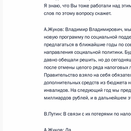
Я знаю, что Вы тоже работали над эти
Выступление при посещении испыта
слов по этому вопросу скажет.
железнодорожного транспорта
4 августа 2005 года, 19:08
Московская обла
А.Жуков: Владимир Владимирович, мы 
новую программу по социальной подде
предлагаться в ближайшие годы по с
направления социальной политики. Бу
3 августа 2005 года, среда
давно обещали решить, но до сегодняш
Начало рабочей встречи с Минист
после отмены целого ряда налоговых 
Владимиром Яковлевым
Правительство взяло на себя обязате
дополнительных средств из бюджета 
3 августа 2005 года, 17:26
Москва, Кремль
инвалидов. На следующий год мы пред
миллиардов рублей, и в дальнейшем э
Стенографический отчет о встрече 
В.Путин: В связи с их потерями по нал
консультативных органов при През
формирования Общественной пала
А.Жуков: Да.