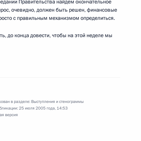
аседании Правительства найдем окончательное
одежного демократического
прос, очевидно, должен быть решен, финансовые
 просто с правильным механизмом определиться.
 Завидово
ть, до конца довести, чтобы на этой неделе мы
я государственных наград
5м
Екатерининский зал
ован в разделе:
Выступления и стенограммы
бликации:
25 июля 2005 года, 14:53
ии с членами Правительства
ая версия