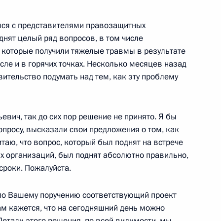
ался с представителями правозащитных
однят целый ряд вопросов, в том числе
 которые получили тяжелые травмы в результате
сле и в горячих точках. Несколько месяцев назад
говоров с Президентом
вительство подумать над тем, как эту проблему
аранта
евич, так до сих пор решение не принято. Я бы
опросу, высказали свои предложения о том, как
таю, что вопрос, который был поднят на встрече
 организаций, был поднят абсолютно правильно,
сроки. Пожалуйста.
ии с членами Правительства
по Вашему поручению соответствующий проект
ам кажется, что на сегодняшний день можно
 Детали этого решения, по всей видимости, мы