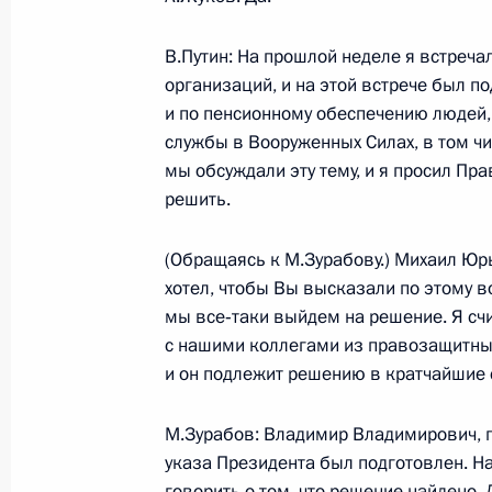
3 августа 2005 года, 17:00
Москва, Кремль
В.Путин: На прошлой неделе я встреч
организаций, и на этой встрече был п
и по пенсионному обеспечению людей,
2 августа 2005 года, вторник
службы в Вооруженных Силах, в том чи
Пресс-конференция по итогам пере
мы обсуждали эту тему, и я просил Пра
Финляндии Тарьей Халонен
решить.
2 августа 2005 года, 16:41
Финляндия, Култ
(Обращаясь к М.Зурабову.) Михаил Юрь
хотел, чтобы Вы высказали по этому в
мы все‑таки выйдем на решение. Я счи
1 августа 2005 года, понедельник
с нашими коллегами из правозащитных
и он подлежит решению в кратчайшие 
Стенографический отчет о совещан
1 августа 2005 года, 14:58
Москва, Кремль
М.Зурабов: Владимир Владимирович, 
указа Президента был подготовлен. Н
говорить о том, что решение найдено.