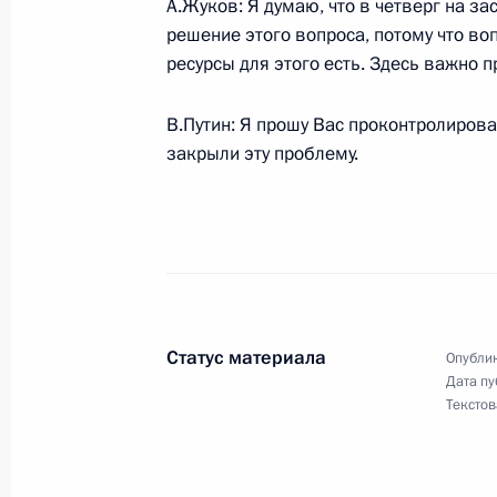
А.Жуков: Я думаю, что в четверг на з
Начало встречи с активистами мол
решение этого вопроса, потому что во
антифашистского движения «Наши»
ресурсы для этого есть. Здесь важно
26 июля 2005 года, 22:17
Тверская область,
В.Путин: Я прошу Вас проконтролирова
закрыли эту проблему.
25 июля 2005 года, понедельник
Выступление на церемонии вручени
25 июля 2005 года, 16:00
Москва, Кремль, 
Статус материала
Опублик
Дата пу
Стенографический отчет о совещан
Текстов
25 июля 2005 года, 14:53
Москва, Кремль