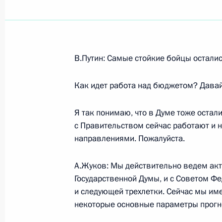
Показа
В.Путин: Самые стойкие бойцы остали
10 августа 2005 года, среда
Как идет работа над бюджетом? Давай
Начало встречи с президентом ОАО
Богданчиковым
Я так понимаю, что в Думе тоже остал
10 августа 2005 года, 19:07
Ново-Огарево
с Правительством сейчас работают и 
направлениями. Пожалуйста.
А.Жуков: Мы действительно ведем акт
9 августа 2005 года, вторник
Государственной Думы, и с Советом Ф
Начало рабочей встречи с послом 
и следующей трехлетки. Сейчас мы им
Республике Сергеем Разовым
некоторые основные параметры прогноз
9 августа 2005 года, 23:24
Ново-Огарево