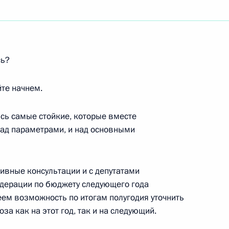
ть следующие материалы
сь?
те начнем.
 «НК «Роснефть» Сергеем
ись самые стойкие, которые вместе
над параметрами, и над основными
ивные консультации и с депутатами
едерации по бюджету следующего года
России в Китайской Народной
еем возможность по итогам полугодия уточнить
а как на этот год, так и на следующий.