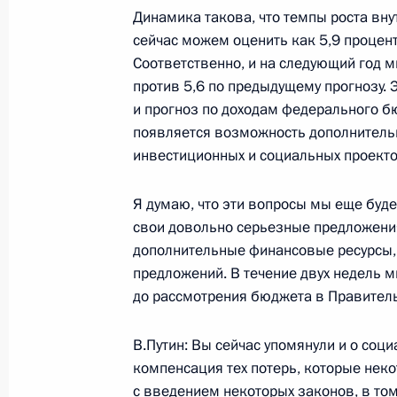
Динамика такова, что темпы роста вну
сейчас можем оценить как 5,9 процен
Соответственно, и на следующий год м
Начало встречи с исполняющим об
против 5,6 по предыдущему прогнозу.
Алтайского края Михаилом Козлов
и прогноз по доходам федерального бю
совета народных депутатов Алекса
появляется возможность дополнитель
инвестиционных и социальных проекто
9 августа 2005 года, 14:30
Алтайский край, 
Я думаю, что эти вопросы мы еще будем
свои довольно серьезные предложения
8 августа 2005 года, понедельник
дополнительные финансовые ресурсы, 
предложений. В течение двух недель 
Стенографический отчет о совещан
до рассмотрения бюджета в Правитель
8 августа 2005 года, 15:54
Москва, Кремль
В.Путин: Вы сейчас упомянули и о соци
компенсация тех потерь, которые нек
4 августа 2005 года, четверг
с введением некоторых законов, в том