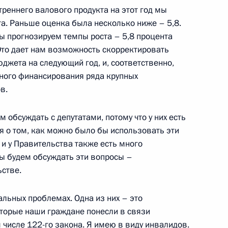
треннего валового продукта на этот год мы
та. Раньше оценка была несколько ниже – 5,8.
ы прогнозируем темпы роста – 5,8 процента
язанности губернатора
 Это дает нам возможность скорректировать
ым и руководителем краевого
джета на следующий год, и, соответственно,
ндром Назарчуком
ного финансирования ряда крупных
в.
Барнаул
 обсуждать с депутатами, потому что у них есть
 о том, как можно было бы использовать эти
и у Правительства также есть много
мы будем обсуждать эти вопросы –
ии с членами Правительства
15м
стве.
альных проблемах. Одна из них – это
оторые наши граждане понесли в связи
 числе 122-го закона. Я имею в виду инвалидов.