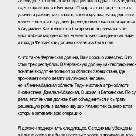
Очевидно, что цель этой операции была одна. По сути дела
то, что произошло в Бишкеке 24 марта этого года – то есть
уличный разбой, так сказать, «бей и круши», мародерство и 
далее, – все это в худшей форме должно было повториться
в Андижане. Как только это бы произошло, началось бы
масштабное мародерство, моментально соседние кишлаки
и города Ферганской долины оказались бы в огне.
А что такое Ферганская долина, Вам хорошо известно. Это
стык трех республик. В Ферганскую долину как географичес
понятие входят не только три области Узбекистана, где
проживает около девяти миллионов человек,
но и Ленинабадская область Таджикистана и три области
Киргизстана: Джалал-Абадская, Ошская и Баткенская. По су
дела, этот анклав должен был объединиться и сыграть
решающую роль в далеко идущих планах тех сценаристов,
которые затевали всю операцию.
Я должен подчеркнуть следующее. Сегодня мы убеждены
в одном: операция была насколько хорошо продумана, что