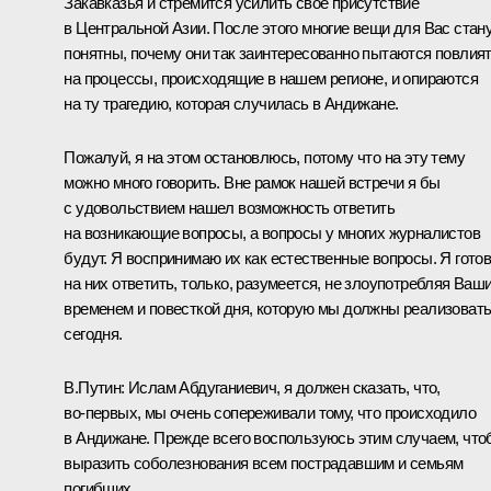
Закавказья и стремится усилить свое присутствие
в Центральной Азии. После этого многие вещи для Вас стан
понятны, почему они так заинтересованно пытаются повлия
на процессы, происходящие в нашем регионе, и опираются
на ту трагедию, которая случилась в Андижане.
Пожалуй, я на этом остановлюсь, потому что на эту тему
можно много говорить. Вне рамок нашей встречи я бы
с удовольствием нашел возможность ответить
на возникающие вопросы, а вопросы у многих журналистов
будут. Я воспринимаю их как естественные вопросы. Я гото
на них ответить, только, разумеется, не злоупотребляя Ваш
временем и повесткой дня, которую мы должны реализоват
сегодня.
В.Путин: Ислам Абдуганиевич, я должен сказать, что,
во‑первых, мы очень сопереживали тому, что происходило
в Андижане. Прежде всего воспользуюсь этим случаем, чт
выразить соболезнования всем пострадавшим и семьям
погибших.