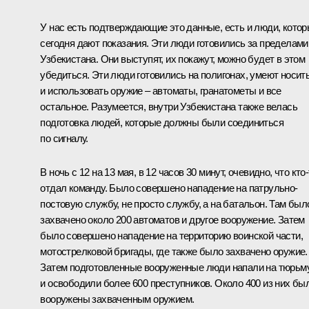
У нас есть подтверждающие это данные, есть и люди, кото
сегодня дают показания. Эти люди готовились за пределами
Узбекистана. Они выступят, их покажут, можно будет в этом
убедиться. Эти люди готовились на полигонах, умеют носит
и использовать оружие – автоматы, гранатометы и все
остальное. Разумеется, внутри Узбекистана также велась
подготовка людей, которые должны были соединиться
по сигналу.
В ночь с 12 на 13 мая, в 12 часов 30 минут, очевидно, что кто
отдал команду. Было совершено нападение на патрульно-
постовую службу, не просто службу, а на батальон. Там был
захвачено около 200 автоматов и другое вооружение. Затем
было совершено нападение на территорию воинской части,
мотострелковой бригады, где также было захвачено оружие.
Затем подготовленные вооруженные люди напали на тюрьм
и освободили более 600 преступников. Около 400 из них бы
вооружены захваченным оружием.