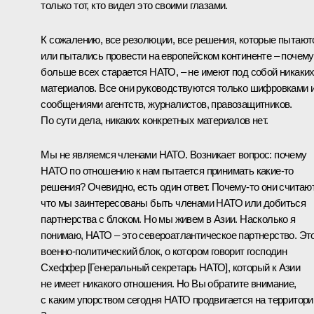
только тот, кто видел это своими глазами.
К сожалению, все резолюции, все решения, которые пытают
или пытались провести на европейском континенте – почему
больше всех старается НАТО, – не имеют под собой никаки
материалов. Все они руководствуются только шифровками 
сообщениями агентств, журналистов, правозащитников.
По сути дела, никаких конкретных материалов нет.
Мы не являемся членами НАТО. Возникает вопрос: почему
НАТО по отношению к нам пытается принимать какие‑то
решения? Очевидно, есть один ответ. Почему‑то они считают
что мы заинтересованы быть членами НАТО или добиться
партнерства с блоком. Но мы живем в Азии. Насколько я
понимаю, НАТО – это североатлантическое партнерство. Эт
военно-политический блок, о котором говорит господин
Схеффер [Генеральный секретарь НАТО], который к Азии
не имеет никакого отношения. Но Вы обратите внимание,
с каким упорством сегодня НАТО продвигается на территор