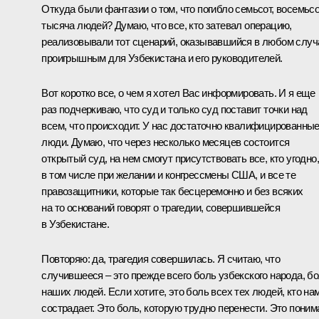
Откуда были фантазии о том, что погибло семьсот, восемьсо
тысяча людей? Думаю, что все, кто затевал операцию,
реализовывали тот сценарий, оказывавшийся в любом случ
проигрышным для Узбекистана и его руководителей.
Вот коротко все, о чем я хотел Вас информировать. И я еще
раз подчеркиваю, что суд и только суд поставит точки над
всем, что происходит. У нас достаточно квалифицированны
люди. Думаю, что через несколько месяцев состоится
открытый суд, на нем смогут присутствовать все, кто угодно,
в том числе при желании и конгрессмены США, и все те
правозащитники, которые так бесцеремонно и без всяких
на то оснований говорят о трагедии, совершившейся
в Узбекистане.
Повторяю: да, трагедия совершилась. Я считаю, что
случившееся – это прежде всего боль узбекского народа, б
наших людей. Если хотите, это боль всех тех людей, кто на
сострадает. Это боль, которую трудно перенести. Это поним