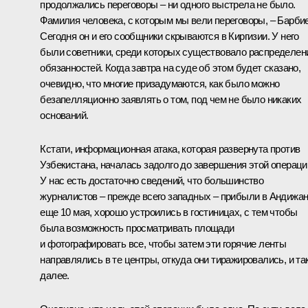
продолжались переговоры – ни одного выстрела не было.
Фамилия человека, с которым мы вели переговоры, – Барбие
Сегодня он и его сообщники скрываются в Киргизии. У него
были советники, среди которых существовало распределен
обязанностей. Когда завтра на суде об этом будет сказано,
очевидно, что многие призадумаются, как было можно
безапелляционно заявлять о том, под чем не было никаких
оснований.
Кстати, информационная атака, которая развернута против
Узбекистана, началась задолго до завершения этой операци
У нас есть достаточно сведений, что большинство
журналистов – прежде всего западных – прибыли в Андижа
еще 10 мая, хорошо устроились в гостиницах, с тем чтобы
была возможность просматривать площади
и фотографировать все, чтобы затем эти горячие ленты
направлялись в те центры, откуда они тиражировались, и та
далее.