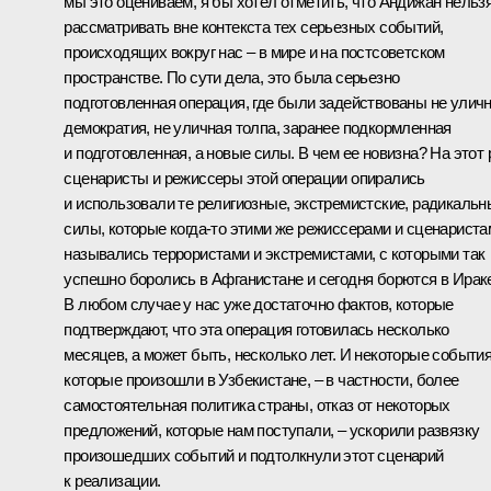
мы это оцениваем, я бы хотел отметить, что Андижан нельз
рассматривать вне контекста тех серьезных событий,
происходящих вокруг нас – в мире и на постсоветском
пространстве. По сути дела, это была серьезно
подготовленная операция, где были задействованы не улич
демократия, не уличная толпа, заранее подкормленная
и подготовленная, а новые силы. В чем ее новизна? На этот 
сценаристы и режиссеры этой операции опирались
и использовали те религиозные, экстремистские, радикальн
силы, которые когда‑то этими же режиссерами и сценариста
назывались террористами и экстремистами, с которыми так
успешно боролись в Афганистане и сегодня борются в Ирак
В любом случае у нас уже достаточно фактов, которые
подтверждают, что эта операция готовилась несколько
месяцев, а может быть, несколько лет. И некоторые события
которые произошли в Узбекистане, – в частности, более
самостоятельная политика страны, отказ от некоторых
предложений, которые нам поступали, – ускорили развязку
произошедших событий и подтолкнули этот сценарий
к реализации.