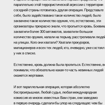
параллельно этой террористической агрессии с территории
соседней страны готовилась другая операция. Представьте
себе, было задействовано такое количество людей, было
захвачено такое количество оружия, что, естественно, эти
организаторы прекрасно знали, что прольется кровь. Боевик
захватили более 300 автоматов, захватили большое
количество оружия, напали на тюрьму, расстреливали люде
на улицах. Кого они хватали? Хватали прокуроров,
милиционеров и всех тех людей, кто, очевидно, уже состоял
у них в списке.
Естественно, кровь должна была пролиться. Естественно, в
понимали, что обязательно какая‑то часть невинных людей
окажется жертвами.
И вот параллельная операция, которая абсолютно
беспроигрышная. Любой судья, любая международная
комиссия из многих известных Вам стран, они заведомо
в первую очередь сделали бы упор на следующее: чем бы