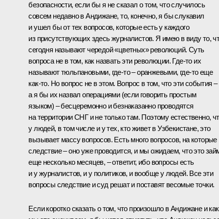
безопасности, если бы я не сказал о том, что случилось
совсем недавно в Андижане, то, конечно, я бы слукавил
и ушел бы от тех вопросов, которые есть у каждого
из присутствующих здесь журналистов. Я имею в виду то, ч
сегодня называют чередой «цветных» революций. Суть
вопроса не в том, как назвать эти революции. Где‑то их
называют тюльпановыми, где‑то – оранжевыми, где‑то еще
как‑то. Но вопрос не в этом. Вопрос в том, что эти события –
а я бы их назвал операциями (если говорить простым
языком) – бесцеремонно и безнаказанно проводятся
на территории СНГ и не только там. Поэтому естественно, ч
у людей, в том числе и у тех, кто живет в Узбекистане, это
вызывает массу вопросов. Есть много вопросов, на которые
следствие – оно уже проводится, и мы ожидаем, что это зай
еще несколько месяцев, – ответит, ибо вопросы есть
и у журналистов, и у политиков, и вообще у людей. Все эти
вопросы следствие и суд решат и поставят весомые точки.
Если коротко сказать о том, что произошло в Андижане и как