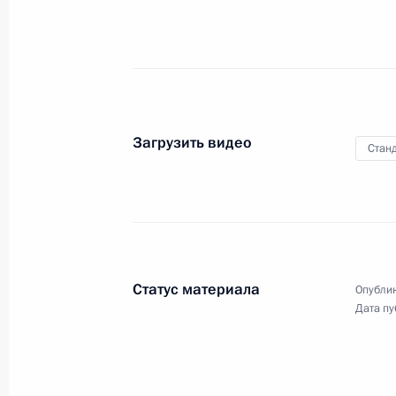
наград
25 июля 2005 года
Видео, 5 мин.
Загрузить видео
Станд
Статус материала
Опублик
Дата пу
Вступительное слово на заседании