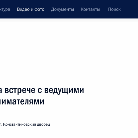
ктура
Видео и фото
Документы
Контакты
Поиск
си
ия, встречи
Встречи со СМИ
август, 2005
ть следующие материалы
а встрече с ведущими
нимателями
Стенографический отчет
о совещании с членами
г, Константиновский дворец
Правительства