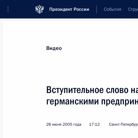
Президент России
События
Стру
Видеозаписи
Фотографии
Аудиозапи
Все материалы
Выступления
Совещан
Видео
Показа
Вступительное слово н
германскими предпри
Выступление на открытии VII
Международного авиационно-
космического салона (МАКС-2005)
26 июня 2005 года
17:12
Санкт-Петербур