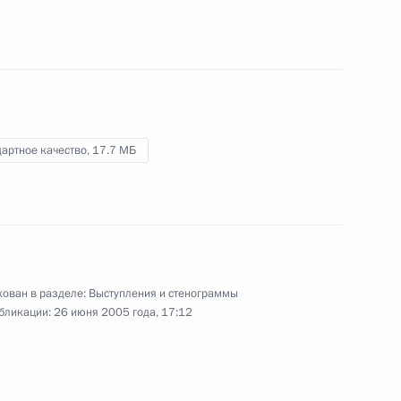
субъектов Российской Федерации
в решении перспективных задач
социально-экономического
2 июля 2005 года
Видео, 8 мин.
развития»
артное качество,
17.7 МБ
ован в разделе:
Выступления и стенограммы
бликации:
26 июня 2005 года, 17:12
Вступительное слово на заседании