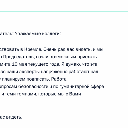
ть следующие материалы
датель! Уважаемые коллеги!
рственного Совета Союзного
твовать в Кремле. Очень рад вас видеть, и мы
ин Председатель, сочли возможным приехать
й кремлевский дворец
мита 10 мая текущего года. Я думаю, что эта
час наши эксперты напряженно работают над
 планируем подписать. Работа
оруссии Александром
опросам безопасности и по гуманитарной сфере
 и теми темпами, которые мы с Вами
й Кремлевский дворец
ас видеть.