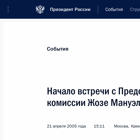
Президент России
События
Стру
Президент
Администрация
Государст
Новости
Стенограммы
Поездки
Те
События
Рубрикация материалов
Все материалы
Начало встречи с Пре
Послания Федеральному Собранию
комиссии Жозе Мануэл
Заявления по важнейшим вопросам
Совещания, заседания, рабочие встречи
21 апреля 2005 года
15:11
Москва, Кре
Речи и обращения