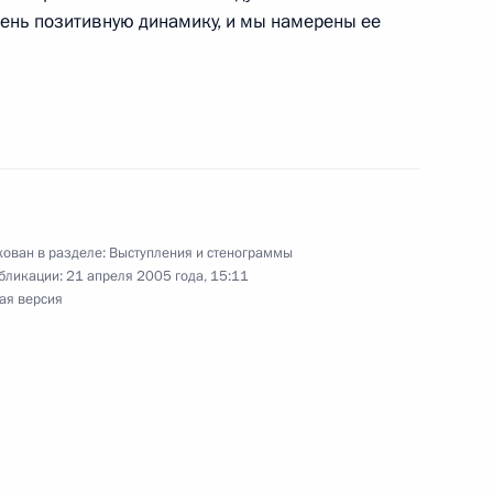
ень позитивную динамику, и мы намерены ее
я верительных грамот
й Кремлевский дворец
м секретарем США Кондолизой
ован в разделе:
Выступления и стенограммы
бликации:
21 апреля 2005 года, 15:11
ая версия
ии президиума
 по обеспечению граждан