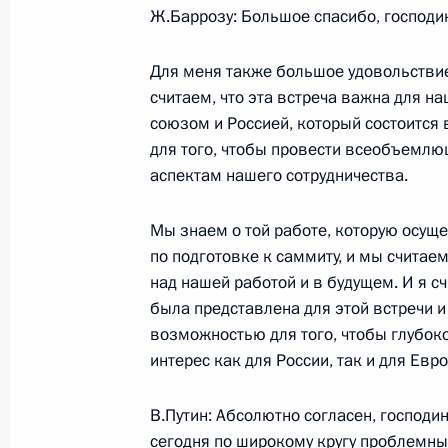
21 апреля 2005 года, четверг
Ж.Баррозу: Большое спасибо, господи
Начало встречи с Патриархом Моск
II
Для меня также большое удовольствие
считаем, что эта встреча важна для 
21 апреля 2005 года, 21:42
Москва, Кремль
союзом и Россией, который состоится
для того, чтобы провести всеобъемл
аспектам нашего сотрудничества.
Начало встречи с Председателем Е
Мануэлом Баррозу
Мы знаем о той работе, которую осуще
по подготовке к саммиту, и мы считае
21 апреля 2005 года, 15:11
Москва, Кремл
над нашей работой и в будущем. И я сч
была представлена для этой встречи и
возможностью для того, чтобы глубок
20 апреля 2005 года, среда
интерес как для России, так и для Евр
Интервью Первому каналу израиль
В.Путин: Абсолютно согласен, господи
20 апреля 2005 года, 23:13
Москва, Кремль
сегодня по широкому кругу проблемны