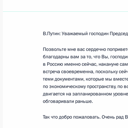
Показа
В.Путин: Уважаемый господин Предсе
Начало заседания Высшего Госуда
государства России и Белоруссии
Позвольте мне вас сердечно поприветс
благодарны вам за то, что Вы, господ
22 апреля 2005 года, 15:57
Москва, Большо
в Россию именно сейчас, накануне сам
встреча своевременна, поскольку сей
теми документами, которые мы вместе
Начало встречи с Президентом Бел
по экономическому пространству, по в
Лукашенко
двигается на запланированном уровне
обговаривали раньше.
22 апреля 2005 года, 13:51
Москва, Большо
Так что добро пожаловать. Очень рад В