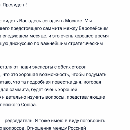
н Президент!
овским и всея Руси Алексием
 видеть Вас здесь сегодня в Москве. Мы
нашего предстоящего саммита между Европейским
 в следующем месяце, и это очень хорошее время
ющую дискуссию по важнейшим стратегическим
вропейской комиссии Жозе
ствляют наши эксперты с обеих сторон
м, что это хорошая возможность, чтобы подумать
ь
итаю, что та подробная повестка дня, которая
 для саммита, будет очень хорошей
о и детально изучить вопросы, представляющие
опейского Союза.
ского телевидения
н Председатель. Я тоже имею в виду поговорить
х вопросов. Отношения между Россией