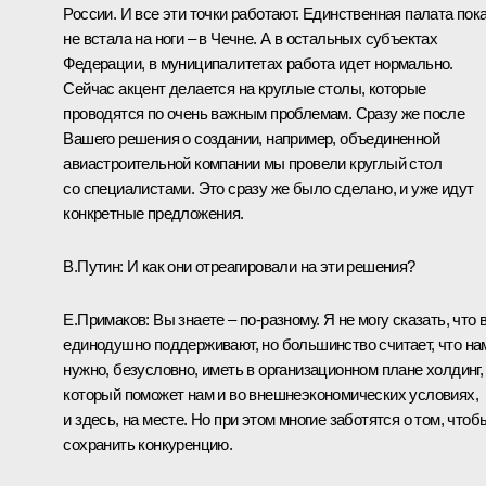
России. И все эти точки работают. Единственная палата пок
не встала на ноги – в Чечне. А в остальных субъектах
Федерации, в муниципалитетах работа идет нормально.
Сейчас акцент делается на круглые столы, которые
проводятся по очень важным проблемам. Сразу же после
Вашего решения о создании, например, объединенной
авиастроительной компании мы провели круглый стол
со специалистами. Это сразу же было сделано, и уже идут
конкретные предложения.
В.Путин: И как они отреагировали на эти решения?
Е.Примаков: Вы знаете – по‑разному. Я не могу сказать, что 
единодушно поддерживают, но большинство считает, что на
нужно, безусловно, иметь в организационном плане холдинг,
который поможет нам и во внешнеэкономических условиях,
и здесь, на месте. Но при этом многие заботятся о том, чтоб
сохранить конкуренцию.