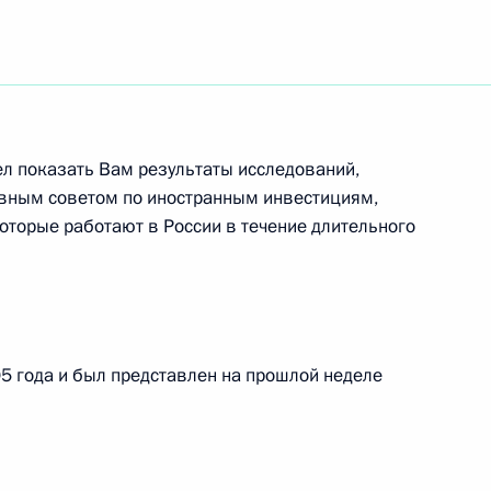
ть следующие материалы
российскими писателями –
3м
тел показать Вам результаты исследований,
ного салона
вным советом по иностранным инвестициям,
оторые работают в России в течение длительного
ий дворец
 Совета Безопасности
05 года и был представлен на прошлой неделе
9м