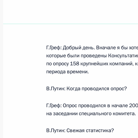
Показа
Вступительное слово на встрече с 
Г.Греф: Добрый день. Вначале я бы хо
участниками XXV Парижского книж
которые были проведены Консультати
по опросу 158 крупнейших компаний, к
18 марта 2005 года, 16:51
Париж, Елисейск
периода времени.
В.Путин: Когда проводился опрос?
17 марта 2005 года, четверг
Вступительное слово на заседании
Г.Греф: Опрос проводился в начале 20
по миграционной политике
на заседании специального комитета.
17 марта 2005 года, 19:08
Москва, Кремль
В.Путин: Свежая статистика?