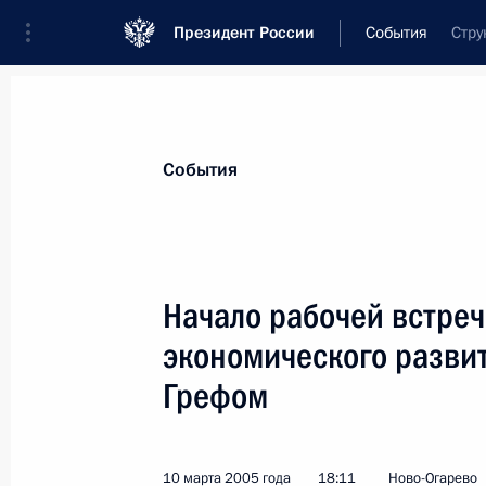
Президент России
События
Стру
Президент
Администрация
Государст
Новости
Стенограммы
Поездки
Те
События
Рубрикация материалов
Все материалы
Начало рабочей встре
Послания Федеральному Собранию
экономического развит
Заявления по важнейшим вопросам
Грефом
Совещания, заседания, рабочие встречи
Речи и обращения
10 марта 2005 года
18:11
Ново-Огарево