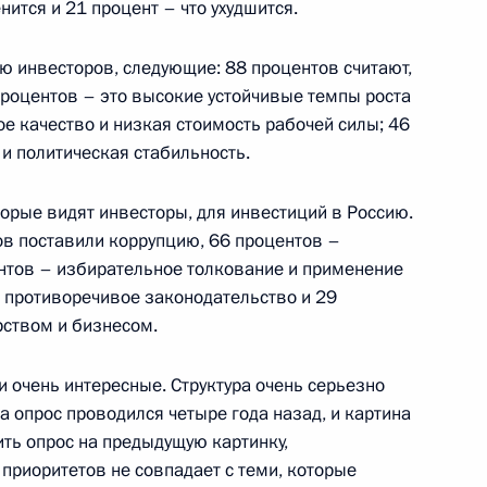
нится и 21 процент – что ухудшится.
 театр
ю инвесторов, следующие: 88 процентов считают,
процентов – это высокие устойчивые темпы роста
е качество и низкая стоимость рабочей силы; 46
и политическая стабильность.
ии с членами Правительства
торые видят инвесторы, для инвестиций в Россию.
ов поставили коррупцию, 66 процентов –
нтов – избирательное толкование и применение
и противоречивое законодательство и 29
рством и бизнесом.
тором Челябинской области
и очень интересные. Структура очень серьезно
а опрос проводился четыре года назад, и картина
ить опрос на предыдущую картинку,
 приоритетов не совпадает с теми, которые