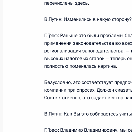
перечислены здесь.
10 марта 2005 года, четверг
В.Путин: Изменились в какую сторону?
Начало рабочей встречи с Минист
Г.Греф: Раньше это были проблемы бе
и торговли Германом Грефом
применения законодательства во всех
10 марта 2005 года, 18:11
Ново-Огарево
регионализация законодательства, – 
высоких налоговых ставок – теперь она
полностью поменялась картина.
9 марта 2005 года, среда
Безусловно, это соответствует предп
Начало рабочей встречи с презид
компании при опросах. Должен сказать,
Шаймиевым
Соответственно, это задает вектор на
9 марта 2005 года, 21:33
Москва, Кремль
В.Путин: Как Вы это собираетесь учит
Г.Греф: Владимир Владимирович, мы 