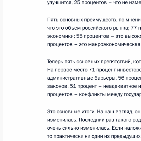
улучшится, 25 процентов – что не изме
Большого и Мариинского театров
15 марта 2005 года, 16:02
Москва, Большой
Пять основных преимуществ, по мнени
что это объем российского рынка; 77 
экономики; 55 процентов – это высоко
14 марта 2005 года, понедельник
процентов – это макроэкономическая 
Стенографический отчет о совещан
Теперь пять основных препятствий, ко
14 марта 2005 года, 13:30
Москва, Кремль
На первое место 71 процент инвестор
административные барьеры, 56 проце
законов, 51 процент – неадекватное 
процентов – конфликты между госуда
11 марта 2005 года, пятница
Начало рабочей встречи с губерна
Это основные итоги. На наш взгляд, он
Петром Суминым
изменилась. Последний раз такого род
очень сильно изменилась. Если налож
11 марта 2005 года, 19:19
Ново-Огарево
то практически ни один из предыдущих