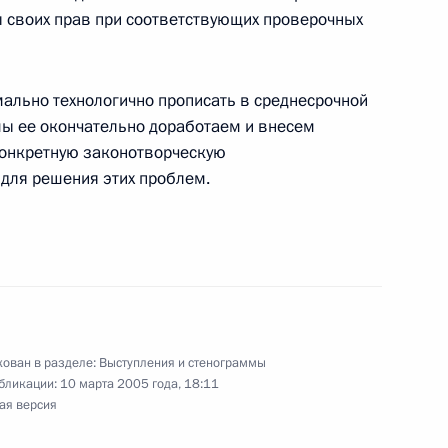
 своих прав при соответствующих проверочных
ром образования и науки
ально технологично прописать в среднесрочной
мы ее окончательно доработаем и внесем
 конкретную законотворческую
для решения этих проблем.
миром Чамовым, назначенным
ован в разделе:
Выступления и стенограммы
бликации:
10 марта 2005 года, 18:11
ая версия
ом России Берлом Лазаром