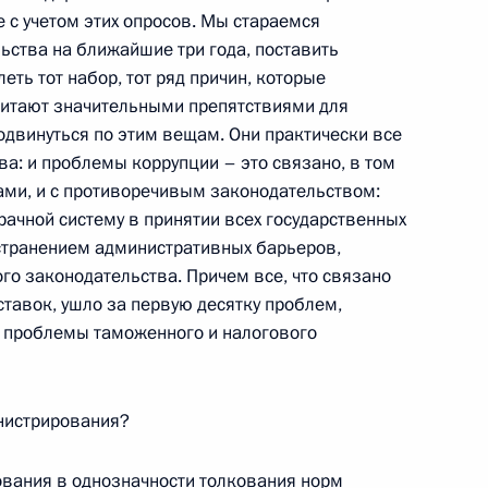
ии с членами Правительства
 с учетом этих опросов. Мы стараемся
ьства на ближайшие три года, поставить
ть тот набор, тот ряд причин, которые
читают значительными препятствиями для
родвинуться по этим вещам. Они практически все
а: и проблемы коррупции – это связано, в том
ором ФСБ Николаем
ами, и с противоречивым законодательством:
зрачной систему в принятии всех государственных
странением административных барьеров,
го законодательства. Причем все, что связано
тавок, ушло за первую десятку проблем,
ят проблемы таможенного и налогового
 женщинами – участницами
инистрирования?
рования в однозначности толкования норм