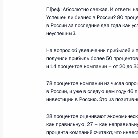
Г.Греф: Абсолютно свежая. И ответы н
16 марта 2005 года, среда
Успешен ли бизнес в России? 80 проц
в России за последние два года как ус
Начало встречи с представителями
неуспешный.
Международного олимпийского ко
16 марта 2005 года, 19:38
Москва, Кремль
На вопрос об увеличении прибылей и 
получили прибыль более 50 процентов
и 14 процентов компаний – от 20 до 3
15 марта 2005 года, вторник
78 процентов компаний из числа опр
Заключительное слово на совещан
в России, и уже в следующем году 46
реконструкции Большого и Мариин
инвестиции в Россию. Это из позитивн
15 марта 2005 года, 20:02
Москва, Большой
28 процентов оценивают экономическу
как правильную, 27 – как неправильну
процента компаний считают, что инве
Вступительное слово на совещании