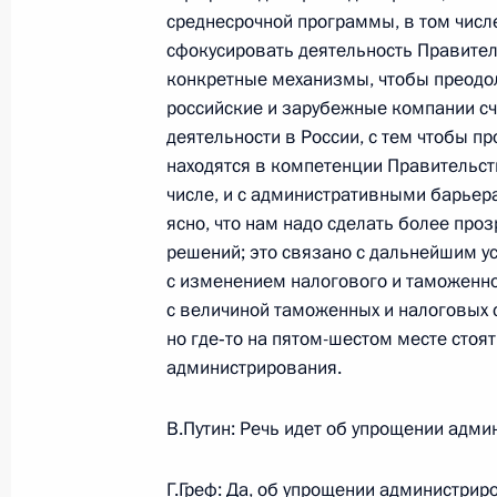
Стенографический отчет о совещан
среднесрочной программы, в том числе
9 марта 2005 года, 19:53
Москва, Кремль
сфокусировать деятельность Правител
конкретные механизмы, чтобы преодоле
российские и зарубежные компании с
деятельности в России, с тем чтобы п
8 марта 2005 года, вторник
находятся в компетенции Правительств
Начало рабочей встречи с директ
числе, и с административными барьер
Патрушевым
ясно, что нам надо сделать более про
решений; это связано с дальнейшим у
8 марта 2005 года, 21:22
Ново-Огарево
с изменением налогового и таможенно
с величиной таможенных и налоговых с
но где‑то на пятом-шестом месте сто
Вступительное слово на встрече с
администрирования.
боевых действий
В.Путин: Речь идет об упрощении адм
8 марта 2005 года, 14:35
Москва, Кремль
Г.Греф: Да, об упрощении администри