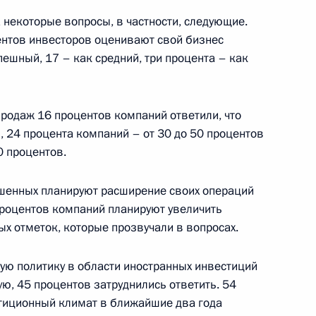
а некоторые вопросы, в частности, следующие.
ентов инвесторов оценивают свой бизнес
пешный, 17 – как средний, три процента – как
 оценочной комиссии
митета
продаж 16 процентов компаний ответили, что
, 24 процента компаний – от 30 до 50 процентов
0 процентов.
ошенных планируют расширение своих операций
ии по вопросам
6м
 процентов компаний планируют увеличить
ского театров
ых отметок, которые прозвучали в вопросах.
 театр
ю политику в области иностранных инвестиций
ю, 45 процентов затруднились ответить. 54
стиционный климат в ближайшие два года
 по вопросам реконструкции
4м