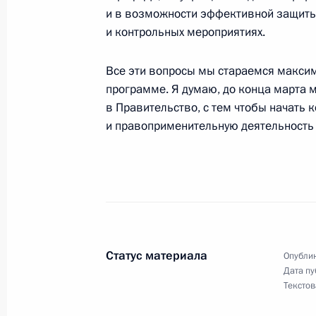
и в возможности эффективной защиты
4 марта 2005 года, пятница
и контрольных мероприятиях.
Начало рабочей встречи с Минист
Андреем Фурсенко
Все эти вопросы мы стараемся максим
программе. Я думаю, до конца марта 
4 марта 2005 года, 19:49
Ново-Огарево
в Правительство, с тем чтобы начать
и правоприменительную деятельность 
3 марта 2005 года, четверг
Начало рабочей встречи с Влади
послом России в Ираке
3 марта 2005 года, 18:52
Ново-Огарево
Статус материала
Опублик
Дата пу
Текстов
Начало встречи с главным раввин