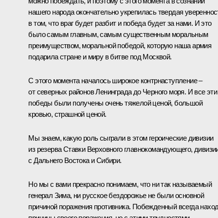
можно побеждать, и поэтому с этого момента в сознании
нашего народа окончательно укрепилась твердая увереннос
в том, что враг будет разбит и победа будет за нами. И это
было самым главным, самым существенным моральным
преимуществом, моральной победой, которую наша армия
подарила стране и миру в битве под Москвой.
С этого момента началось широкое контрнаступление –
от северных районов Ленинграда до Черного моря. И все эти
победы были получены очень тяжелой ценой, большой
кровью, страшной ценой.
Мы знаем, какую роль сыграли в этом героические дивизии
из резерва Ставки Верховного главнокомандующего, дивизи
с Дальнего Востока и Сибири.
Но мы с вами прекрасно понимаем, что ни так называемый
генерал Зима, ни русское бездорожье не были основной
причиной поражения противника. Побежденный всегда нахо
причины своего поражения, но с этими трудностями