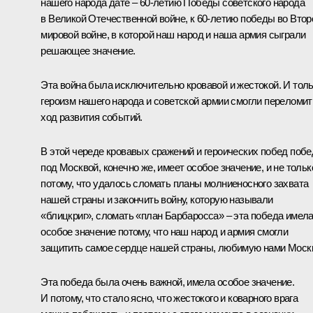
нашего народа дате – 60-летию Победы советского народа
в Великой Отечественной войне, к 60-летию победы во Втор
мировой войне, в которой наш народ и наша армия сыграли
решающее значение.
Эта война была исключительно кровавой и жестокой. И тол
героизм нашего народа и советской армии смогли переломит
ход развития событий.
В этой череде кровавых сражений и героических побед побе
под Москвой, конечно же, имеет особое значение, и не тольк
потому, что удалось сломать планы молниеносного захвата
нашей страны и закончить войну, которую называли
«блицкриг», сломать «план Барбаросса» – эта победа имел
особое значение потому, что наш народ и армия смогли
защитить самое сердце нашей страны, любимую нами Москв
Эта победа была очень важной, имела особое значение.
И потому, что стало ясно, что жестокого и коварного врага