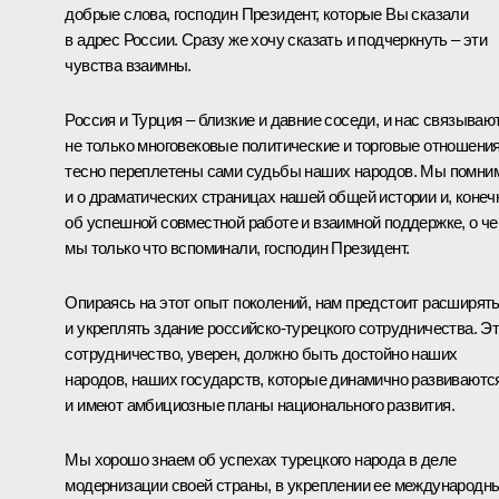
добрые слова, господин Президент, которые Вы сказали
в адрес России. Сразу же хочу сказать и подчеркнуть – эти
чувства взаимны.
Россия и Турция – близкие и давние соседи, и нас связываю
не только многовековые политические и торговые отношения
тесно переплетены сами судьбы наших народов. Мы помни
и о драматических страницах нашей общей истории и, конеч
об успешной совместной работе и взаимной поддержке, о ч
мы только что вспоминали, господин Президент.
Опираясь на этот опыт поколений, нам предстоит расширят
и укреплять здание российско-турецкого сотрудничества. Э
сотрудничество, уверен, должно быть достойно наших
народов, наших государств, которые динамично развиваютс
и имеют амбициозные планы национального развития.
Мы хорошо знаем об успехах турецкого народа в деле
модернизации своей страны, в укреплении ее международн