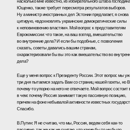
насколько мне известно, из избирательного штаба господин
Ющенко, также требует пересмотра результатов выборов.
Ну а министр иностранных дел Эстонии предлагает, я снова
цитирую, «вдохновлять украинские демократические силы
к неповиновению властям». Мой вопрос к представителям
Еврокомиссии: что такое, на ваш взгляд, вмешательство
во внутренние дела? И если бы подобные, с позволения
сказать, советы давались вашим странам,
охарактеризовали бы вы это как вмешательство во внутрен
дела?
Еще у меня вопрос к Президенту России. Этот вопрос мы уж
три дня пытаемся задать Вам со страниц нашей газеты, но 
почему‑то упорно на него не отвечаете. Мой вопрос состоит 
в чем: почему Россия занимает такую пассивную позицию,
причем на фоне небывалой активности известных государс
Спасибо.
В.Путин: Я не считаю, что мы, Россия, ведем себя как‑то
пассивно, так же как не считаю, что какие бы то ни было