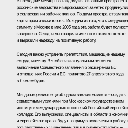
В последние месяцы по каждому из названных пространств
российские ведомства и Еврокомиссия заметно продвинули
в согласовании рабочих планов. По двум пространствам так
карты практически готовы. Исходим из того, что к следующ
саммиту в Москве в мае 2005 года эта работа будет полнос
завершена. Сегодня мы говорили именно в таком контексте
и выразили надежду на позитивную работу.
Сегодня важно устранить препятствия, мешающие нашему
сотрудничеству. В этой связи актуальным остается
выполнение Совместного заявления о расширении ЕС
и отношениях России и ЕС, принятого 27 апреля этого года
в Люксембурге.
Мы договорились еще об одном важном моменте – создать
совместными усилиями при Московском государственном
институте международных отношений Российский европейс
колледж. Его выпускники, специалисты в области экономик
и европейского права, будут напрямую вовлечены в работу 
государственных учреждений, так и в бизнес-структуры –