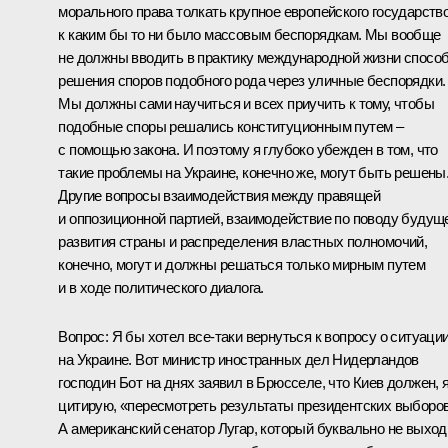
морального права толкать крупное европейского государств
к каким бы то ни было массовым беспорядкам. Мы вообще
не должны вводить в практику международной жизни спосо
решения споров подобного рода через уличные беспорядки.
Мы должны сами научиться и всех приучить к тому, чтобы
подобные споры решались конституционным путем –
с помощью закона. И поэтому я глубоко убежден в том, что
такие проблемы на Украине, конечно же, могут быть решены
Другие вопросы взаимодействия между правящей
и оппозиционной партией, взаимодействие по поводу будущ
развития страны и распределения властных полномочий,
конечно, могут и должны решаться только мирным путем
и в ходе политического диалога.
Вопрос: Я бы хотел все‑таки вернуться к вопросу о ситуаци
на Украине. Вот министр иностранных дел Нидерландов
господин Бот на днях заявил в Брюсселе, что Киев должен, 
цитирую, «пересмотреть результаты президентских выборов
А американский сенатор Лугар, который буквально не выход