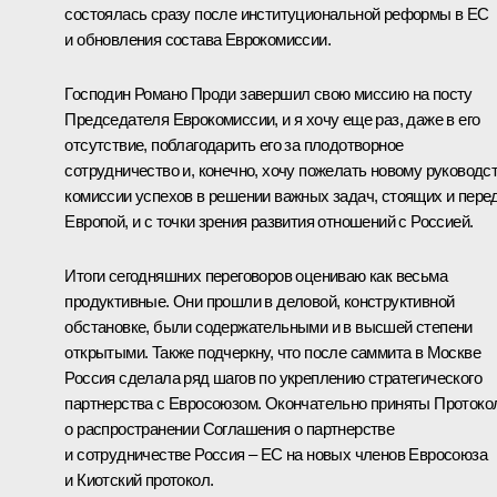
состоялась сразу после институциональной реформы в ЕС
и обновления состава Еврокомиссии.
Господин Романо Проди завершил свою миссию на посту
Председателя Еврокомиссии, и я хочу еще раз, даже в его
отсутствие, поблагодарить его за плодотворное
сотрудничество и, конечно, хочу пожелать новому руководс
комиссии успехов в решении важных задач, стоящих и пере
Европой, и с точки зрения развития отношений с Россией.
Итоги сегодняшних переговоров оцениваю как весьма
продуктивные. Они прошли в деловой, конструктивной
обстановке, были содержательными и в высшей степени
открытыми. Также подчеркну, что после саммита в Москве
Россия сделала ряд шагов по укреплению стратегического
партнерства с Евросоюзом. Окончательно приняты Протоко
о распространении Соглашения о партнерстве
и сотрудничестве Россия – ЕС на новых членов Евросоюза
и Киотский протокол.