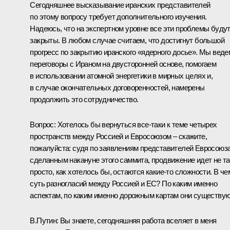
Сегодняшнее высказывание иранских представителей
по этому вопросу требует дополнительного изучения.
Надеюсь, что на экспертном уровне все эти проблемы буду
закрыты. В любом случае считаем, что достигнут большой
прогресс по закрытию иранского «ядерного досье». Мы веде
переговоры с Ираном на двусторонней основе, помогаем
в использовании атомной энергетики в мирных целях и,
в случае окончательных договоренностей, намерены
продолжить это сотрудничество.
Вопрос: Хотелось бы вернуться все‑таки к теме четырех
пространств между Россией и Евросоюзом – скажите,
пожалуйста: судя по заявлениям представителей Евросоюза
сделанным накануне этого саммита, продвижение идет не та
просто, как хотелось бы, остаются какие‑то сложности. В че
суть разногласий между Россией и ЕС? По каким именно
аспектам, по каким именно дорожным картам они существу
В.Путин: Вы знаете, сегодняшняя работа вселяет в меня