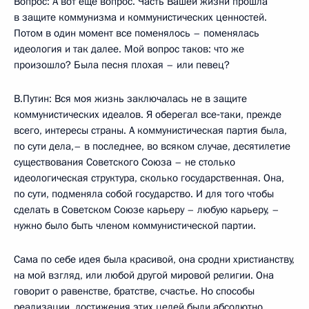
Вопрос: А вот еще вопрос. Часть Вашей жизни прошла
в защите коммунизма и коммунистических ценностей.
Потом в один момент все поменялось – поменялась
идеология и так далее. Мой вопрос таков: что же
произошло? Была песня плохая – или певец?
В.Путин: Вся моя жизнь заключалась не в защите
коммунистических идеалов. Я оберегал все‑таки, прежде
всего, интересы страны. А коммунистическая партия была,
по сути дела,– в последнее, во всяком случае, десятилетие
существования Советского Союза – не столько
идеологическая структура, сколько государственная. Она,
по сути, подменяла собой государство. И для того чтобы
сделать в Советском Союзе карьеру – любую карьеру, –
нужно было быть членом коммунистической партии.
Сама по себе идея была красивой, она сродни христианству,
на мой взгляд, или любой другой мировой религии. Она
говорит о равенстве, братстве, счастье. Но способы
реализации, достижения этих целей были абсолютно