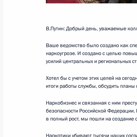
Стенографический отчет о встрече
«Либеральная программа для новог
9 апреля 2004 года, 23:54
Ново-Огарево
В.Путин: Добрый день, уважаемые колл
Ваше ведомство было создано как сп
Начало встречи с председателем Ц
наркоугрозе. И создано с целью повы
Сергеем Игнатьевым
усилий центральных и региональных ст
9 апреля 2004 года, 16:34
Ново-Огарево
Хотел бы с учетом этих целей на сег
итоги работы службы, обсудить планы 
8 апреля 2004 года, четверг
Наркобизнес и связанная с ним престу
безопасности Российской Федерации. И
Вступительное слово на встрече с 
в полный рост, мы пошли на создание
Федерального Собрания
8 апреля 2004 года, 16:22
Москва, Кремль
Наркотики убивают тысячи наших согр