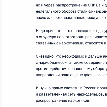
но и через распространение СПИДа и 
нелегального оборота стали финансов
Начало рабочей встречи с Минист
числе для организованных преступных
Нургалиевым
Надо признать, что в последние годы 
8 апреля 2004 года, 16:01
Москва, Кремль
а структура наркоторговли расширяетс
связанных с наркотиками, относятся к
Начало встречи с Генеральным сек
Очевидно, что необходимо и дальше а
Хоопом Схеффером
с наркобизнесом, а также совершенст
противодействия незаконному обороту
8 апреля 2004 года, 16:00
Москва, Кремль
направлении пока еще не дает, к сож
И нужно прямо сказать: в России возн
7 апреля 2004 года, среда
и разветвленная сеть наркодельцов, 
Начало рабочей встречи с Минист
распространение наркотиков.
обороны, чрезвычайным ситуациям