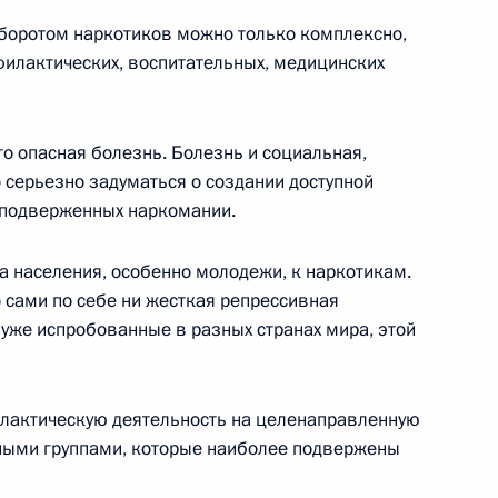
боротом наркотиков можно только комплексно,
филактических, воспитательных, медицинских
ии с членами Правительства
о опасная болезнь. Болезнь и социальная,
 серьезно задуматься о создании доступной
 подверженных наркомании.
 Президентом Франции Жаком
а населения, особенно молодежи, к наркотикам.
о сами по себе ни жесткая репрессивная
 уже испробованные в разных странах мира, этой
пытаний и управления космическими
ть
илактическую деятельность на целенаправленную
ьными группами, которые наиболее подвержены