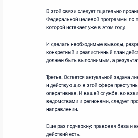
Совместная пресс-конференция с 
Германии Герхардом Шрёдером
В этой связи следует тщательно проа
Федеральной целевой программы по п
2 апреля 2004 года, 15:53
Ново-Огарево
которой истекает уже в этом году.
И сделать необходимые выводы, разр
Вступительное слово на встрече с
конкретный и реалистичный план дейс
Германии Герхардом Шрёдером
должен быть выполнимым, а результат
2 апреля 2004 года, 15:24
Ново-Огарево
Третье. Остается актуальной задача 
и действующих в этой сфере преступны
оперативная. И вашей службе, во вз
1 апреля 2004 года, четверг
ведомствами и регионами, следует про
Встреча с Премьер-министром Укр
направлении.
1 апреля 2004 года, 14:11
Ново-Огарево
Еще раз подчеркну: правовая база и 
действий есть.