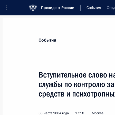
Президент России
События
Стру
Президент
Администрация
Государст
Новости
Стенограммы
Поездки
Те
События
Рубрикация материалов
Все материалы
Вступительное слово н
Послания Федеральному Собранию
службы по контролю за
Заявления по важнейшим вопросам
средств и психотропны
Совещания, заседания, рабочие встречи
Речи и обращения
30 марта 2004 года
17:18
Москва