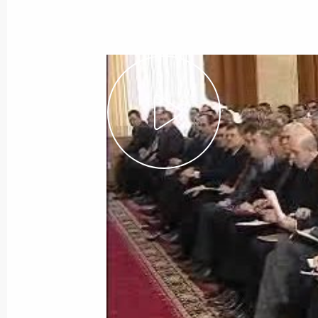
Показа
Вступительное слово на торжестве
Дню космонавтики
12 апреля 2004 года, 19:49
Москва, Федера
Стенографический отчет о совещан
12 апреля 2004 года, 16:39
Москва, Кремль
9 апреля 2004 года, пятница