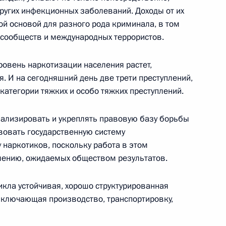
других инфекционных заболеваний. Доходы от их
ой основой для разного рода криминала, в том
ром внутренних дел Рашидом
 сообществ и международных террористов.
уровень наркотизации населения растет,
я. И на сегодняшний день две трети преступлений,
 категории тяжких и особо тяжких преступлений.
ретарем НАТО Яапом де
нализировать и укреплять правовую базу борьбы
вовать государственную систему
 наркотиков, поскольку работа в этом
алению, ожидаемых обществом результатов.
икла устойчивая, хорошо структурированная
включающая производство, транспортировку,
ром по делам гражданской
 и ликвидации последствий