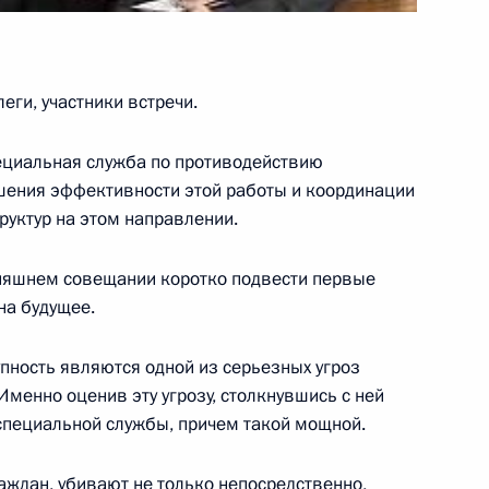
 с участниками конференции
о века: глобальный взгляд»
еги, участники встречи.
ециальная служба по противодействию
ентрального Банка России
шения эффективности этой работы и координации
руктур на этом направлении.
одняшнем совещании коротко подвести первые
на будущее.
пность являются одной из серьезных угроз
менно оценив эту угрозу, столкнувшись с ней
руководством палат
 специальной службы, причем такой мощной.
аждан, убивают не только непосредственно,