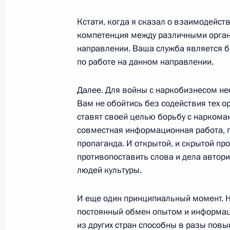
30 марта 2004 года, вторник
Кстати, когда я сказал о взаимодейств
компетенция между различными орган
Заключительное слово на коллеги
направлении. Ваша служба является б
по контролю за оборотом наркотич
по работе на данном направлении.
веществ
30 марта 2004 года, 18:20
Москва
Далее. Для войны с наркобизнесом н
Вам не обойтись без содействия тех 
ставят своей целью борьбу с наркома
Вступительное слово на коллегии 
совместная информационная работа, 
по контролю за оборотом наркотич
пропаганда. И открытой, и скрытой п
противопоставить слова и дела автор
веществ
людей культуры.
30 марта 2004 года, 17:18
Москва
И еще один принципиальный момент. 
постоянный обмен опытом и информац
29 марта 2004 года, понедельник
из других стран способны в разы пов