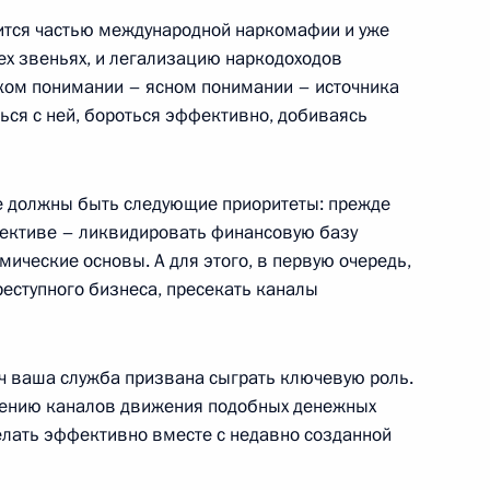
ится частью международной наркомафии и уже
ех звеньях, и легализацию наркодоходов
таком понимании – ясном понимании – источника
ься с ней, бороться эффективно, добиваясь
е должны быть следующие приоритеты: прежде
 Президентом Йеменской
пективе – ликвидировать финансовую базу
ические основы. А для этого, в первую очередь,
реступного бизнеса, пресекать каналы
ач ваша служба призвана сыграть ключевую роль.
лению каналов движения подобных денежных
м ООН Кофи Аннаном
делать эффективно вместе с недавно созданной