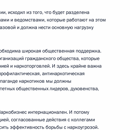
ии, исходил из того, что будет разделена
ами и ведомствами, которые работают на этом
и Федеральной службы
азовой и должна нести основную нагрузку
еских средств и психотропных
еобходима широкая общественная поддержка.
организаций гражданского общества, которые
нией и наркоторговлей. И здесь крайне важна
Федеральной службы
профилактическая, антинаркотическая
9м
еских средств и психотропных
ропаганде наркотиков мы должны
итетных общественных лидеров, духовенства,
Наркобизнес интернационален. И потому
ией, согласованные действия с коллегами
ысить эффективность борьбы с наркоугрозой.