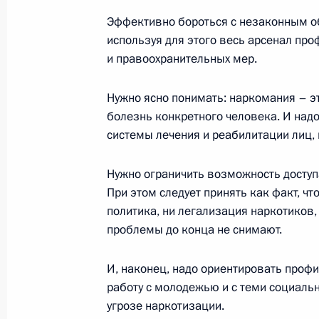
Эффективно бороться с незаконным о
используя для этого весь арсенал про
Стенографический отчет о совещан
и правоохранительных мер.
5 апреля 2004 года, 17:45
Москва, Кремль
Нужно ясно понимать: наркомания – эт
болезнь конкретного человека. И надо
системы лечения и реабилитации лиц,
3 апреля 2004 года, суббота
Совместная пресс-конференция с
Нужно ограничить возможность доступ
Шираком
При этом следует принять как факт, чт
политика, ни легализация наркотиков,
3 апреля 2004 года, 00:07
Главный центр ис
средствами, Краснознаменск, Московская облас
проблемы до конца не снимают.
И, наконец, надо ориентировать проф
работу с молодежью и с теми социал
2 апреля 2004 года, пятница
угрозе наркотизации.