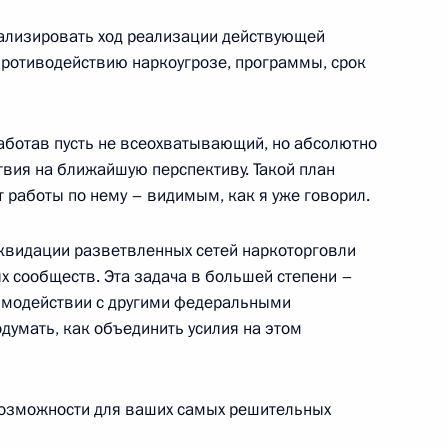
Федеральным канцлером
нализировать ход реализации действующей
ротиводействию наркоугрозе, программы, срок
аботав пусть не всеохватывающий, но абсолютно
 Федеральным канцлером
твия на ближайшую перспективу. Такой план
 работы по нему – видимым, как я уже говорил.
ликвидации разветвленных сетей наркоторговли
х сообществ. Эта задача в большей степени –
аимодействии с другими федеральными
думать, как объединить усилия на этом
аины Виктором Януковичем
возможности для ваших самых решительных