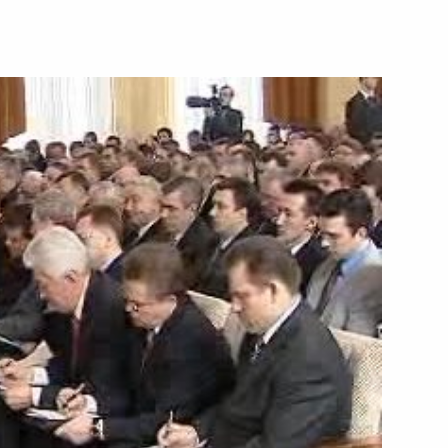
ть следующие материалы
нном собрании, посвященном
льное космическое агентство
ии с членами Правительства