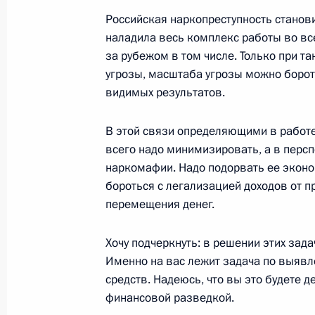
стихийных бедствий Сергеем Шойгу
Российская наркопреступность станов
наладила весь комплекс работы во вс
7 апреля 2004 года, 17:38
Москва, Кремль
за рубежом в том числе. Только при 
угрозы, масштаба угрозы можно борот
видимых результатов.
6 апреля 2004 года, вторник
В этой связи определяющими в работ
Вступительное слово на встрече с
всего надо минимизировать, а в перс
Республики Али Абдаллой Салехом
наркомафии. Надо подорвать ее эконом
6 апреля 2004 года, 14:59
Москва, Кремль
бороться с легализацией доходов от п
перемещения денег.
Хочу подчеркнуть: в решении этих зад
5 апреля 2004 года, понедельник
Именно на вас лежит задача по выяв
Встреча с Генеральным секретаре
средств. Надеюсь, что вы это будете 
финансовой разведкой.
5 апреля 2004 года, 18:36
Москва, Кремль