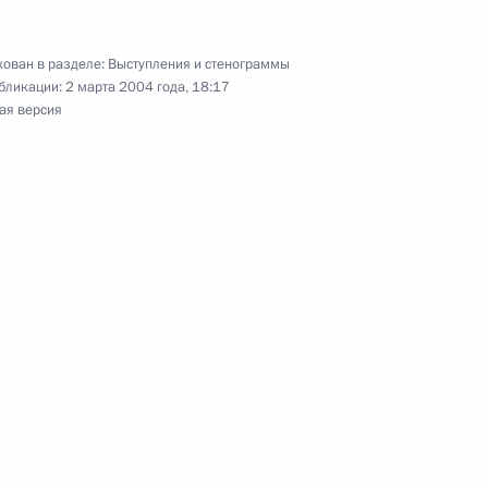
ован в разделе:
Выступления и стенограммы
бликации:
2 марта 2004 года, 18:17
ая версия
 Комиссии по вопросам
ва с зарубежными странами
 с членами Правительства
руководством парламентского
ы