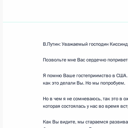
Показа
8 марта 2004 года, понедельник
В.Путин: Уважаемый господин Киссинд
Выступление на церемонии вручени
Позвольте мне Вас сердечно поприветс
8 марта 2004 года, 16:52
Ново-Огарево
Я помню Ваше гостеприимство в США. Н
как это делали Вы. Но мы попробуем.
3 марта 2004 года, среда
Но в чем я не сомневаюсь, так это в 
Рабочая встреча с кандидатом на п
которая состоялась у нас во время вс
Правительства Михаилом Фрадков
3 марта 2004 года, 20:11
Ново-Огарево
Как Вы видите, мы стараемся развива