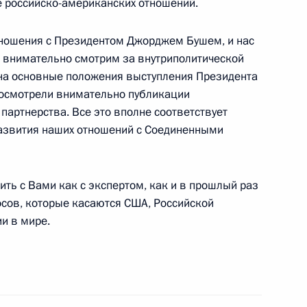
 российско-американских отношений.
ношения с Президентом Джорджем Бушем, и нас
 внимательно смотрим за внутриполитической
 бывшим государственным
 на основные положения выступления Президента
ром
 посмотрели внимательно публикации
 партнерства. Все это вполне соответствует
азвития наших отношений с Соединенными
ия федеральными органами
ть с Вами как с экспертом, как и в прошлый раз
х законов, регулирующих
осов, которые касаются США, Российской
дготовки военнослужащих
и в мире.
 органов, увольняемых
с увечьем, полученным при
о долга
ое управление