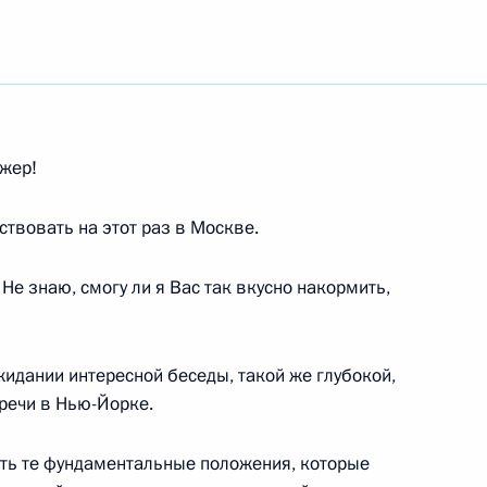
ть следующие материалы
жер!
я государственных наград
твовать на этот раз в Москве.
е знаю, смогу ли я Вас так вкусно накормить,
ожидании интересной беседы, такой же глубокой,
ост Председателя
тречи в Нью-Йорке.
ым
ть те фундаментальные положения, которые