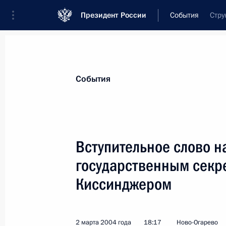
Президент России
События
Стру
Президент
Администрация
Государст
Новости
Стенограммы
Поездки
Те
События
Рубрикация материалов
Все материалы
Вступительное слово н
Послания Федеральному Собранию
государственным секр
Заявления по важнейшим вопросам
Киссинджером
Совещания, заседания, рабочие встречи
Речи и обращения
2 марта 2004 года
18:17
Ново-Огарево