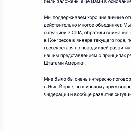
были заложены еще Вами в основание
2 марта 2004 года, вторник
Мы поддерживаем хорошие личные от
действительно многое объединяет. Мы
Вступительное слово на встрече с
ситуацией в США, обратили внимание
секретарем США Генри Киссиндже
в Конгрессе в январе текущего года,
госсекретаря по поводу идей развития
2 марта 2004 года, 18:17
Ново-Огарево
нашим представлениям о принципах р
Штатами Америки.
О результатах проверки выполнен
Мне было бы очень интересно поговори
исполнительной власти федеральны
в Нью-Йорке, по широкому кругу вопр
вопросы профессиональной перепо
Федерации и вообще развития ситуаци
и сотрудников правоохранительных
с государственной службы в связи 
выполнении воинского и служебног
2 марта 2004 года, 17:53
Главное контрольн