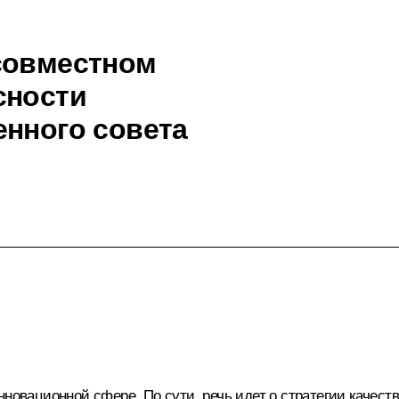
совместном
сности
енного совета
нновационной сфере. По сути, речь идет о стратегии качес