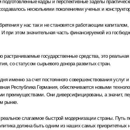
подготовленные кадры и перспективные заделы практически
создавалось несколькими поколениями ученых и конструкто
бретения у нас так и не становятся работающим капиталом,
м. И при этом значительная часть финансируемой из госбюд
о растрачиваемые государственные средства, это реальная 
тия, со статусом сырьевого донора развитых стран.
дня именно за счет постоянного совершенствования услуг и
ивная Республика Германия, обеспечивается новыми технол
ми преимуществами. Они диверсифицированы, а значит, пер
м рынке.
 реальное слагаемое быстрой модернизации страны. Путь 
олитика должна быть одним из наших самых приоритетных на