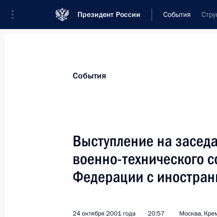
Президент России
События
Стру
Президент
Администрация
Государст
Новости
Стенограммы
Поездки
Те
События
Рубрикация материалов
Все материалы
Выступление на засед
Послания Федеральному Собранию
военно-технического с
Заявления по важнейшим вопросам
Федерации с иностран
Совещания, заседания, рабочие встречи
Речи и обращения
24 октября 2001 года
20:57
Москва, Кре