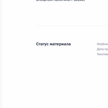
Начало встречи с министром обо
Рамсфельдом
3 ноября 2001 года, 00:00
Москва, Кремль
Статус материала
Опублик
2 ноября 2001 года, пятница
Дата пу
Текстов
Заявления для прессы по итогам р
переговоров на высшем уровне
2 ноября 2001 года, 00:00
Москва, Государс
1 ноября 2001 года, четверг
Выступление на торжественном за