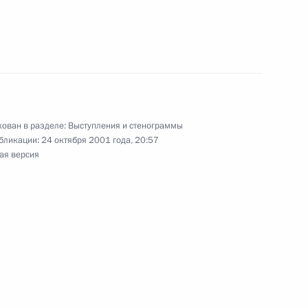
роны США Дональдом
ован в разделе:
Выступления и стенограммы
бликации:
24 октября 2001 года, 20:57
ая версия
оссийско-германских
твенная резиденция
седании, посвященном 10-
7м