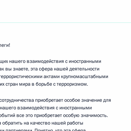
ть следующие материалы
леги!
руководством группы
ющих нашего взаимодействия с иностранными
ак вы знаете, эта сфера нашей деятельности
с террористическими актами крупномасштабными
их стран мира в борьбе с терроризмом.
вопросы по итогам
сотрудничества приобретает особое значение для
 Индии Аталом Бихари
 нашего взаимодействия с иностранными
событий все это приобретает особую значимость.
 обратить на качество нашей работы
и партнерами. Понятно, что эта сфера