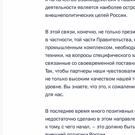
деятельности является наиболее остр
внешнеполитических целей России.
5 ноября 2001 года, понедельник
В этой связи, конечно, не только през
Ответ на вопрос журналистов по о
в частности, той части Правительства,
с руководящим составом Главного
промышленным комплексом, необходи
управления Генерального штаба В
техники, на вопросы специфического 
военной разведки
связанные со своевременной поставкой
5 ноября 2001 года, 00:02
Москва
Так, чтобы партнеры наши чувствовал
не только высоким качеством нашей т
уровне. Вы знаете, что это, к сожале
для нас.
Вступительное слово на совещании
5 ноября 2001 года, 00:01
Москва, Кремль
В последнее время много позитивных 
недостаточно сделано в этом направле
к тому, с чего начал, – это должно б
3 ноября 2001 года, суббота
внешней политики России.