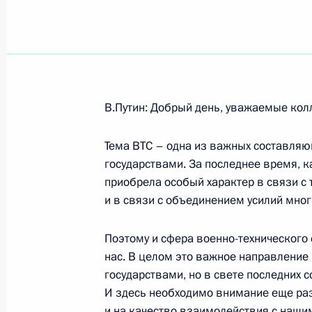
Показа
6 ноября 2001 года, вторник
В.Путин: Добрый день, уважаемые кол
Вступительное слово на встрече с 
Тема ВТС – одна из важных составля
«Федерация» в Совете Федерации
государствами. За последнее время, к
6 ноября 2001 года, 00:02
Москва, Кремль
приобрела особый характер в связи 
и в связи с объединением усилий мног
Заявление для прессы и ответы на 
Поэтому и сфера военно-технического 
переговоров с Премьер-министром
нас. В целом это важное направление
Ваджпаи
государствами, но в свете последних 
И здесь необходимо внимание еще раз
6 ноября 2001 года, 00:01
Москва, Кремль
и на качество взаимодействия с нашим