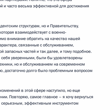
ой и часто весьма эффективной для достижения
идентским структурам, но и Правительству,
кончании встречи
 которая взаимодействует с военно-
 разведывательного
мо внимание обратить на качество нашей
ооруженных Сил и ветеранами
характера, связанные с обслуживанием,
 запасных частей и так далее, и тому подобное.
и себя уверенными, были бы удовлетворены
ехники, но и обслуживанием на современном
нию, достаточно долго было проблемным вопросом
 с членами Правительства
изменений в этой сфере наступило, но еще
нии. Повторяю, самое главное – я хочу вернуться
ыть серьезным, эффективным инструментом