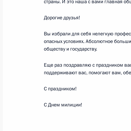
страны. И это наша с вами главная об
Дорогие друзья!
Заявление для прессы и ответы на 
конференции по итогам встречи на
Вы избрали для себя нелегкую професс
Европейский союз
опасных условиях. Абсолютное больши
обществу и государству.
6 ноября 2003 года, 23:39
Рим
Еще раз поздравляю с праздником вас 
поддерживают вас, помогают вам, об
Вступительное слово на пленарном
на высшем уровне Россия – Европе
С праздником!
6 ноября 2003 года, 15:12
Рим
С Днем милиции!
5 ноября 2003 года, среда