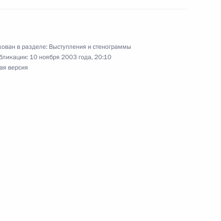
вопросы по итогам
та министров Италии Сильвио
ован в разделе:
Выступления и стенограммы
бликации:
10 ноября 2003 года, 20:10
ая версия
Президента Италии Карло
ытия экспозиции «Мадонна
Президентом Италии Карло