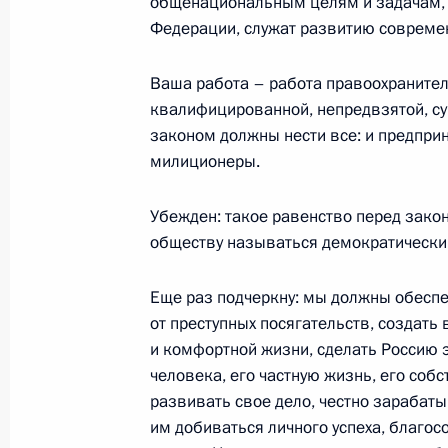
общенациональным целям и задачам, 
Федерации, служат развитию современ
Вступительное слово на совещании
10 ноября 2003 года, 15:34
Москва, Кремль
Ваша работа – работа правоохраните
квалифицированной, непредвзятой, су
законом должны нести все: и предприн
милиционеры.
7 ноября 2003 года, пятница
Подход к прессе по итогам рабоче
Убежден: такое равенство перед закон
обществу называться демократическим
7 ноября 2003 года, 23:40
Париж, аэропорт 
Еще раз подчеркну: мы должны обеспе
от преступных посягательств, создать
6 ноября 2003 года, четверг
и комфортной жизни, сделать Россию э
Выдержки из стенографического от
человека, его частную жизнь, его соб
с представителями итальянских дел
развивать свое дело, честно зарабаты
им добиваться личного успеха, благос
6 ноября 2003 года, 23:50
Рим