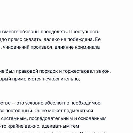
 с молодыми сотрудниками
 вместе обязаны преодолеть. Преступность
адо прямо сказать, далеко не побеждена. Ее
ь, чиновничий произвол, влияние криминала
чере, посвященном Дню
не был правовой порядок и торжествовал закон.
рственный Кремлевский дворец
торый применяется неукоснительно,
секретарем Высшего совета
рстве – это условие абсолютно необходимое.
 Хасаном Роухани
сс постоянный. Он не может подменяться
ть системным, последовательным и основанным
 что крайне важно, адекватным тем