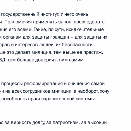
льное управление
осударственный институт. У него очень
я. Полномочия применять закон, преследовать
ния его всеми. Такие, по сути, исключительные
онгресса муниципальных
 органам для защиты граждан – для защиты их
прав и интересов людей, их безопасности,
чше это делает милиция, тем выше ее престиж.
ый зал
Д, тем больше доверия к ним самим
нгресса муниципальных
е процессы реформирования и очищения самой
и на всех сотрудников милиции, а наоборот, хочу
еспособность правоохранительной системы
ый зал
с за верность долгу, за патриотизм, за высокий