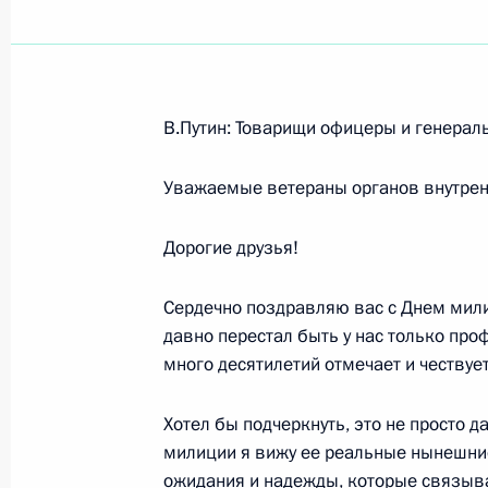
Показа
В.Путин: Товарищи офицеры и генерал
Вступительное слово на встрече с
Аталом Бихари Ваджпаи
Уважаемые ветераны органов внутрен
12 ноября 2003 года, 16:15
Москва, Кремль
Дорогие друзья!
Сердечно поздравляю вас с Днем мили
11 ноября 2003 года, вторник
давно перестал быть у нас только пр
много десятилетий отмечает и чествует
О деятельности Минздрава России,
подразделений и органов исполнит
Хотел бы подчеркнуть, это не просто 
Российской Федерации по выполн
милиции я вижу ее реальные нынешние 
«О санитарно-эпидемиологическом
ожидания и надежды, которые связыва
и других нормативных актов по дан