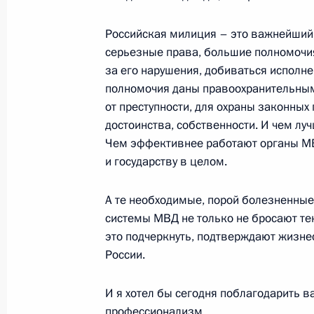
11 ноября 2003 года, 19:49
Главное контро
Российская милиция – это важнейший г
серьезные права, большие полномочи
за его нарушения, добиваться исполне
Заключительное слово на сессии К
полномочия даны правоохранительным
образований
от преступности, для охраны законных 
достоинства, собственности. И чем лу
11 ноября 2003 года, 18:40
Москва. Колонн
Чем эффективнее работают органы МВ
и государству в целом.
Вступительное слово на сессии Ко
А те необходимые, порой болезненны
образований
системы МВД не только не бросают тен
это подчеркнуть, подтверждают жизн
11 ноября 2003 года, 17:18
Москва, Колонн
России.
И я хотел бы сегодня поблагодарить ва
10 ноября 2003 года, понедельник
профессионализм.