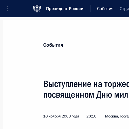
Президент России
События
Стру
Президент
Администрация
Государст
Новости
Стенограммы
Поездки
Те
События
Рубрикация материалов
Все материалы
Выступление на торже
Послания Федеральному Собранию
посвященном Дню мил
Заявления по важнейшим вопросам
Совещания, заседания, рабочие встречи
10 ноября 2003 года
20:10
Москва, Госу
Речи и обращения