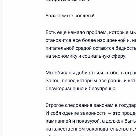
Стенографический отчет о встрече
Уважаемые коллеги!
правоохранительных органов
10 ноября 2003 года, 21:14
Москва, Кремль
Есть еще немало проблем, которые мы
становится все более изощренной и, н
питательной средой остаются бедност
Выступление на торжественном ве
на экономику и социальную сферу.
милиции
Мы обязаны добиваться, чтобы в стра
10 ноября 2003 года, 20:10
Москва, Госуда
Закон, перед которым все равны и ко
безукоризненно и безупречно.
Вступительное слово на встрече с 
Строгое следование законам в госуда
национальной безопасности Ирана
И соблюдение законности – это проце
10 ноября 2003 года, 16:56
Москва, Кремль
кампанией и показухой, а должен бы
на качественном законодательстве и,