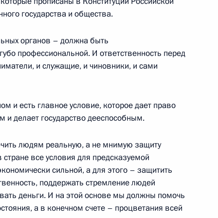
которые прописаны в Конституции Российской
ного государства и общества.
 с членами Правительства
льных органов – должна быть
губо профессиональной. И ответственность перед
иматели, и служащие, и чиновники, и сами
го визита во Францию
ом и есть главное условие, которое дает право
 и делает государство дееспособным.
«Орли»
чить людям реальную, а не мнимую защиту
 в стране все условия для предсказуемой
кономически сильной, а для этого – защитить
чета о встрече
ственность, поддержать стремление людей
овых кругов
вать деньги. И на этой основе мы должны помочь
остояния, а в конечном счете – процветания всей