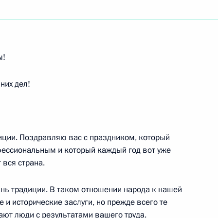
ть следующие материалы
ы!
 Премьер-министром Индии
них дел!
ции. Поздравляю вас с праздником, который
офессиональным и который каждый год вот уже
 вся страна.
 его территориальных
ельной власти ряда субъектов
дань традиции. В таком отношении народа к нашей
ению Федерального закона
и исторические заслуги, но прежде всего те
 благополучии населения»
ют люди с результатами вашего труда.
ному вопросу