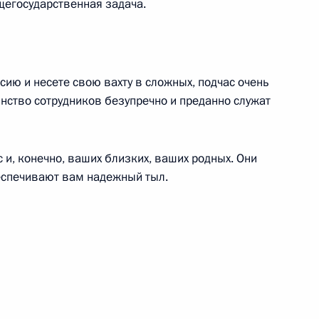
щегосударственная задача.
вопросы на пресс-
 высшем уровне Россия –
ию и несете свою вахту в сложных, подчас очень
нство сотрудников безупречно и преданно служат
и, конечно, ваших близких, ваших родных. Они
еспечивают вам надежный тыл.
 заседании встречи
йский союз