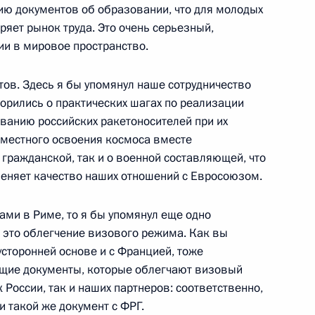
ю документов об образовании, что для молодых
льное управление
яет рынок труда. Это очень серьезный,
ии в мировое пространство.
тов. Здесь я бы упомянул наше сотрудничество
онгресса муниципальных
ворились о практических шагах по реализации
ванию российских ракетоносителей при их
ый зал
вместного освоения космоса вместе
 гражданской, так и о военной составляющей, что
 меняет качество наших отношений с Евросоюзом.
нгресса муниципальных
ами в Риме, то я бы упомянул еще одно
 это облегчение визового режима. Как вы
ый зал
усторонней основе и с Францией, тоже
ющие документы, которые облегчают визовый
 России, так и наших партнеров: соответственно,
 такой же документ с ФРГ.