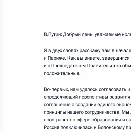
Показа
В.Путин: Добрый день, уважаемые кол
Вступительное слово на встрече с
Аталом Бихари Ваджпаи
Я в двух словах расскажу вам в начал
и Париже. Как вы знаете, завершился
12 ноября 2003 года, 16:15
Москва, Кремль
и с Председателем Правительства об
положительные.
11 ноября 2003 года, вторник
Во‑первых, нам удалось согласовать и
определяющий перспективы развития 
О деятельности Минздрава России,
соглашение о создании единого эконом
подразделений и органов исполнит
принципы нашего сотрудничества. Мы 
Российской Федерации по выполн
пространств в сфере образования и на
«О санитарно-эпидемиологическом
Россия подключилась к Болонскому про
и других нормативных актов по дан