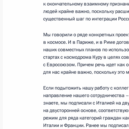
к окончательному взаимному признани
11 ноября 2003 года, 19:49
Главное контро
людей крайне важно, поскольку расшир
существенный шаг по интеграции Росс
Мы говорили о ряде конкретных проек
Заключительное слово на сессии К
в космосе. И в Париже, и в Риме дого
образований
наших совместных планов по использо
11 ноября 2003 года, 18:40
Москва. Колонн
стартах с космодрома Куру в целях со
с Евросоюзом. Причем речь идет как о
для нас крайне важно, поскольку это
Вступительное слово на сессии Ко
образований
Если подытожить нашу работу с коллег
направление нашего сотрудничества –
11 ноября 2003 года, 17:18
Москва, Колонн
знаете, мы подписали с Италией на дв
на двусторонней основе, соответству
режим для ряда категорий граждан как
10 ноября 2003 года, понедельник
Италии и Франции. Ранее мы подписали