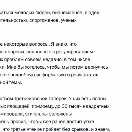
 с молодыми сотрудниками
асаться молодых людей, бизнесменов, людей,
тельностью, спортсменов, ученых
е некоторые вопросы. Я знаю, что
ся вопросы, связанные с регулированием
чере, посвященном Дню
х проблем совсем недавно, в том числе
ми. Мне бы хотелось, чтобы мы потом вернулись
рственный Кремлевский дворец
 более подробную информацию о результатах
ной темы.
секретарем Высшего совета
ством Третьяковской галереи. У них есть планы
 Хасаном Роухани
ых площадей, по‑моему, до 30 тысяч квадратных
рмировали, эти планы заложены
ень просил, чтобы все ранее достигнутые
 что третье чтение пройдет без срывов, и знаем,