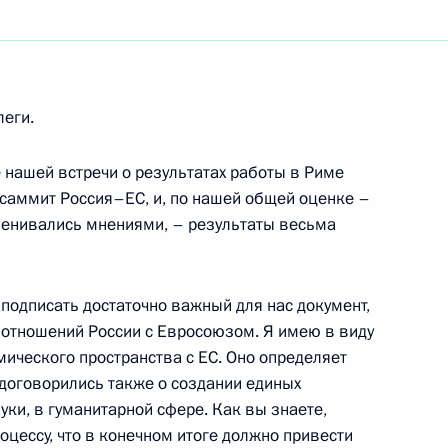
ть следующие материалы
леги.
 Премьер-министром Индии
е нашей встречи о результатах работы в Риме
 саммит Россия–ЕС, и, по нашей общей оценке –
менивались мнениями, – результаты весьма
 подписать достаточно важный для нас документ,
отношений России с Евросоюзом. Я имею в виду
 его территориальных
ического пространства с ЕС. Оно определяет
ельной власти ряда субъектов
договорились также о создании единых
ению Федерального закона
уки, в гуманитарной сфере. Как вы знаете,
 благополучии населения»
цессу, что в конечном итоге должно привести
ному вопросу