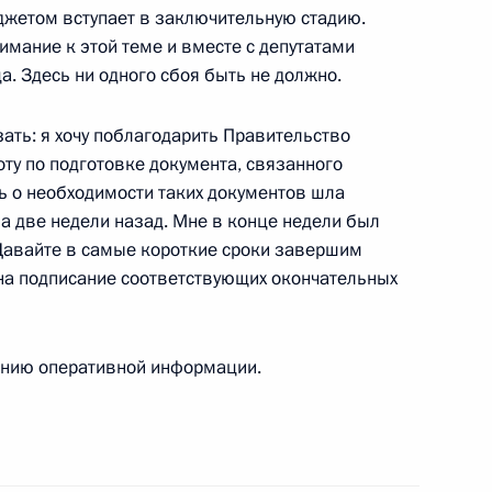
джетом вступает в заключительную стадию.
 с членами Правительства
имание к этой теме и вместе с депутатами
а. Здесь ни одного сбоя быть не должно.
зать: я хочу поблагодарить Правительство
ту по подготовке документа, связанного
ь о необходимости таких документов шла
а две недели назад. Мне в конце недели был
го визита во Францию
 Давайте в самые короткие сроки завершим
«Орли»
на подписание соответствующих окончательных
ению оперативной информации.
чета о встрече
овых кругов