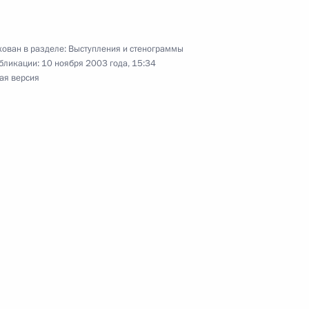
ован в разделе:
Выступления и стенограммы
вопросы на пресс-
бликации:
10 ноября 2003 года, 15:34
 высшем уровне Россия –
ая версия
 заседании встречи
йский союз