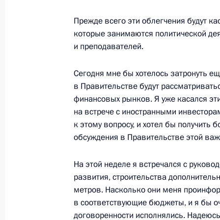
Стенографический отчет о встрече
Прежде всего эти облегчения будут к
правоохранительных органов
которые занимаются политической дея
10 ноября 2003 года, 21:14
Москва, Кремль
и преподавателей.
Сегодня мне бы хотелось затронуть ещ
в Правительстве будут рассматривать
Выступление на торжественном ве
финансовых рынков. Я уже касался эти
милиции
на встрече с иностранными инвестора
10 ноября 2003 года, 20:10
Москва, Госуда
к этому вопросу, и хотел бы получить
обсуждения в Правительстве этой важ
Вступительное слово на встрече с 
На этой неделе я встречался с руковод
национальной безопасности Ирана
развития, строительства дополнительн
метров. Насколько они меня проинфо
10 ноября 2003 года, 16:56
Москва, Кремль
в соответствующие бюджеты, и я бы оч
договоренности исполнялись. Надеюсь,