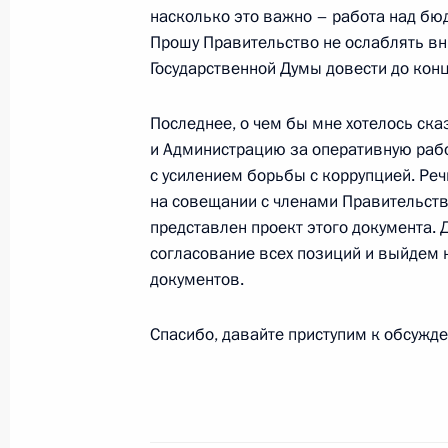
насколько это важно – работа над бю
Вступительное слово на совещании
Прошу Правительство не ослаблять вн
Государственной Думы довести до конц
10 ноября 2003 года, 15:34
Москва, Кремль
Последнее, о чем бы мне хотелось ска
и Администрацию за оперативную рабо
7 ноября 2003 года, пятница
с усилением борьбы с коррупцией. Реч
на совещании с членами Правительств
Подход к прессе по итогам рабоче
представлен проект этого документа.
7 ноября 2003 года, 23:40
Париж, аэропорт 
согласование всех позиций и выйдем 
документов.
6 ноября 2003 года, четверг
Спасибо, давайте приступим к обсужд
Выдержки из стенографического от
с представителями итальянских дел
6 ноября 2003 года, 23:50
Рим