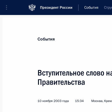
Президент России
События
Стру
Президент
Администрация
Государст
Новости
Стенограммы
Поездки
Те
События
Рубрикация материалов
Все материалы
Вступительное слово н
Послания Федеральному Собранию
Правительства
Заявления по важнейшим вопросам
Совещания, заседания, рабочие встречи
10 ноября 2003 года
15:34
Москва, Крем
Речи и обращения