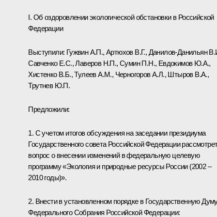
I. Об оздоровлении экологической обстановки в Российской
Федерации
Выступили: Гужвин А.П., Артюхов В.Г., Данилов-Данильян В.И
Савченко Е.С., Лаверов Н.П., Сумин П.Н., Евдокимов Ю.А.,
Хистенко В.Б., Тулеев А.М., Черногоров А.Л., Штыров В.А.,
Трутнев Ю.П.
Предложили:
1. С учетом итогов обсуждения на заседании президиума
Государственного совета Российской Федерации рассмотре
вопрос о внесении изменений в федеральную целевую
программу «Экология и природные ресурсы России (2002 –
2010 годы)».
2. Внести в установленном порядке в Государственную Дум
Федерального Собрания Российской Федерации: