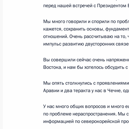
перед нашей встречей с Президентом 
Интервью представителям средств
Петербурга
Мы много говорили и спорили по пробл
кажется, сохранить основы, фундамен
27 мая 2003 года, 00:01
Москва, Кремль
отношений. Очень рассчитываю на то, 
импульс развитию двусторонних связе
24 мая 2003 года, суббота
Вы совершили сейчас очень напряженн
Востока, и нам бы хотелось обсудить с
О некоторых аспектах международн
24 мая 2003 года, 12:10
Главное контрольн
Мы опять столкнулись с проявлениями
Аравии и два теракта у нас в Чечне, о
20 мая 2003 года, вторник
У нас много общих вопросов и много е
по проблеме нераспространения. Мы 
О проверке выполнения законов и 
информацией по северокорейской про
регламентирующих вопросы выплат