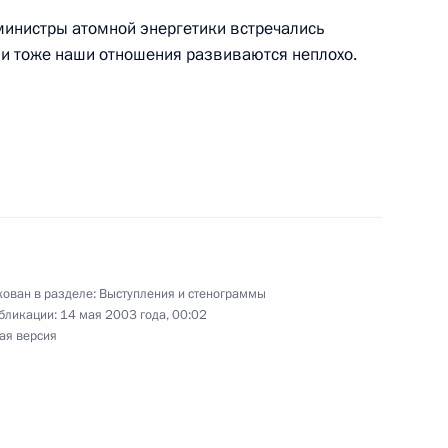
ое управление
министры атомной энергетики встречались
ии тоже наши отношения развиваются неплохо.
 с членами Правительства
ован в разделе:
Выступления и стенограммы
бликации:
14 мая 2003 года, 00:02
 Российской Федерации
:
ая версия
раморный зал