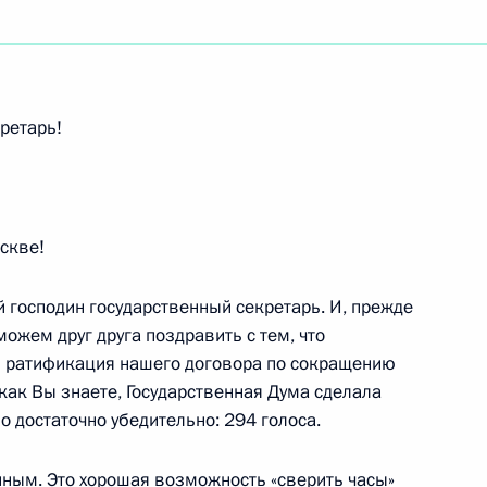
ть следующие материалы
кретарь!
редседателем КНР Ху
скве!
 господин государственный секретарь. И, прежде
можем друг друга поздравить с тем, что
я ратификация нашего договора по сокращению
Председателем КНР Ху
 как Вы знаете, Государственная Дума сделала
о достаточно убедительно: 294 голоса.
ным. Это хорошая возможность «сверить часы»