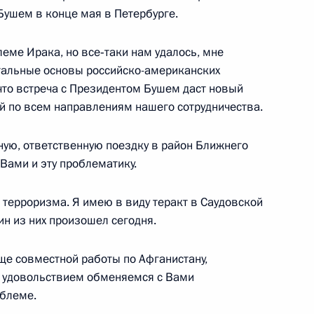
Бушем в конце мая в Петербурге.
 массовой информации Санкт-
еме Ирака, но все‑таки нам удалось, мне
тальные основы российско-американских
что встреча с Президентом Бушем даст новый
й по всем направлениям нашего сотрудничества.
ую, ответственную поездку в район Ближнего
 Вами и эту проблематику.
ой деятельности
ое управление
 терроризма. Я имею в виду теракт в Саудовской
дин из них произошел сегодня.
ще совместной работы по Афганистану,
с удовольствием обменяемся с Вами
иных нормативных актов,
блеме.
ы заработной платы