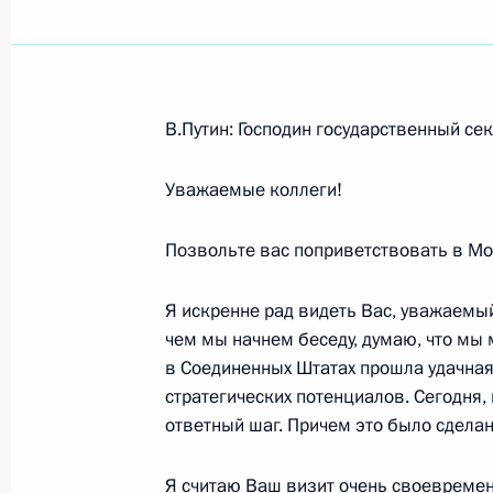
Показа
В.Путин: Господин государственный се
27 мая 2003 года, вторник
Уважаемые коллеги!
Совместная пресс-конференция с П
Цзиньтао
Позвольте вас поприветствовать в Мо
27 мая 2003 года, 00:03
Москва, Кремль
Я искренне рад видеть Вас, уважаемый
чем мы начнем беседу, думаю, что мы 
в Соединенных Штатах прошла удачна
Вступительное слово на встрече с 
стратегических потенциалов. Сегодня,
Цзиньтао
ответный шаг. Причем это было сделан
27 мая 2003 года, 00:02
Москва, Кремль
Я считаю Ваш визит очень своевремен