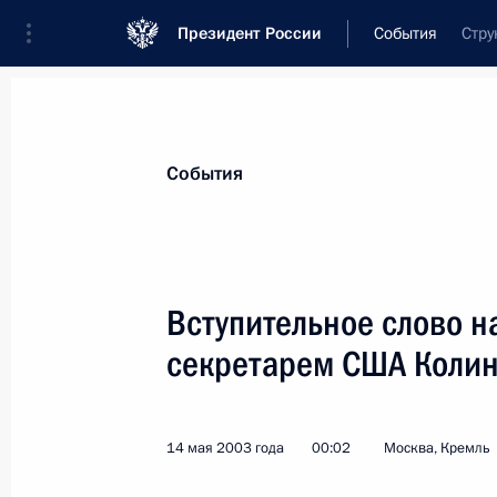
Президент России
События
Стру
Президент
Администрация
Государст
Новости
Стенограммы
Поездки
Те
События
Рубрикация материалов
Все материалы
Вступительное слово н
Послания Федеральному Собранию
секретарем США Коли
Заявления по важнейшим вопросам
Совещания, заседания, рабочие встречи
14 мая 2003 года
00:02
Москва, Кремль
Речи и обращения