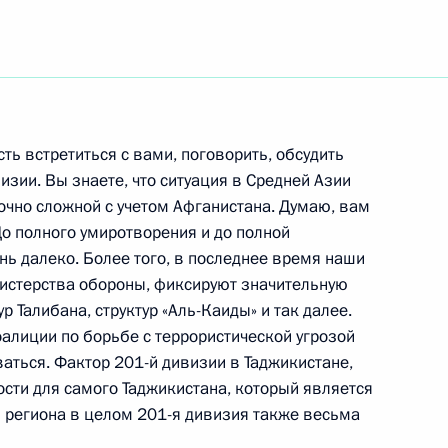
ть следующие материалы
сть встретиться с вами, поговорить, обсудить
изии. Вы знаете, что ситуация в Средней Азии
ции глав государств –
точно сложной с учетом Афганистана. Думаю, вам
 о коллективной
 До полного умиротворения и до полной
нь далеко. Более того, в последнее время наши
истерства обороны, фиксируют значительную
 Талибана, структур «Аль-Каиды» и так далее.
алиции по борьбе с террористической угрозой
ться. Фактор 201-й дивизии в Таджикистане,
ости для самого Таджикистана, который является
аседания
 региона в целом 201-я дивизия также весьма
зЭС