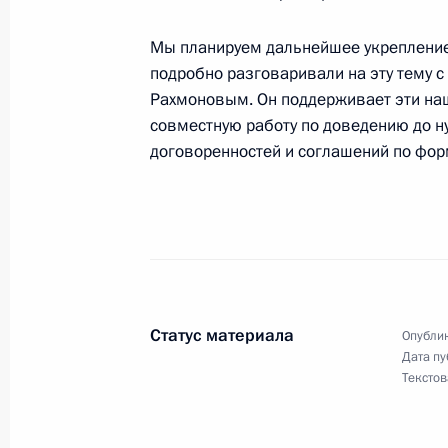
27 апреля 2003 года, 00:03
Душанбе
Мы планируем дальнейшее укрепление 
подробно разговаривали на эту тему 
Рахмоновым. Он поддерживает эти наш
Выступление на заседании Межгосу
совместную работу по доведению до н
27 апреля 2003 года, 00:02
Душанбе
договоренностей и соглашений по фо
Вступительное слово на совещани
мотострелковой дивизии, располож
27 апреля 2003 года, 00:01
Душанбе
Статус материала
Опублик
Дата пу
Текстов
26 апреля 2003 года, суббота
Заявление для прессы и ответы на