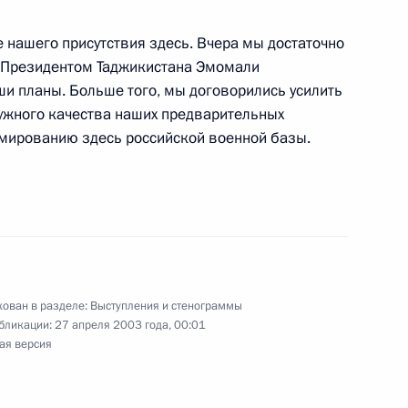
нашего присутствия здесь. Вчера мы достаточно
с Президентом Таджикистана Эмомали
и планы. Больше того, мы договорились усилить
дарственного совета ЕврАзЭС
ужного качества наших предварительных
рмированию здесь российской военной базы.
и с командованием 201-й
енной в Таджикистане
ован в разделе:
Выступления и стенограммы
бликации:
27 апреля 2003 года, 00:01
ая версия
 вопросы по окончании