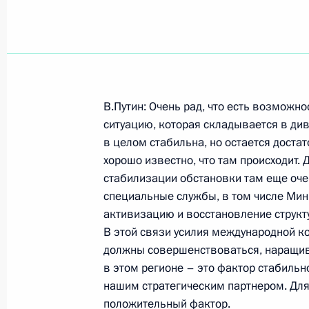
Показа
28 апреля 2003 года, понедельник
В.Путин: Очень рад, что есть возможно
ситуацию, которая складывается в див
Ответ на вопрос на пресс-конферен
в целом стабильна, но остается доста
участников Организации Договора
хорошо известно, что там происходит.
безопасности
стабилизации обстановки там еще оче
28 апреля 2003 года, 00:00
Душанбе
специальные службы, в том числе Мин
активизацию и восстановление структур
В этой связи усилия международной ко
должны совершенствоваться, наращива
27 апреля 2003 года, воскресенье
в этом регионе – это фактор стабильн
Заявление для прессы по итогам з
нашим стратегическим партнером. Для
Межгосударственного совета ЕврА
положительный фактор.