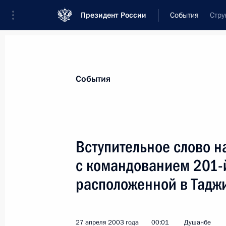
Президент России
События
Стру
Президент
Администрация
Государст
Новости
Стенограммы
Поездки
Те
События
Рубрикация материалов
Все материалы
Вступительное слово 
Послания Федеральному Собранию
с командованием 201-
Заявления по важнейшим вопросам
расположенной в Тадж
Совещания, заседания, рабочие встречи
Речи и обращения
27 апреля 2003 года
00:01
Душанбе