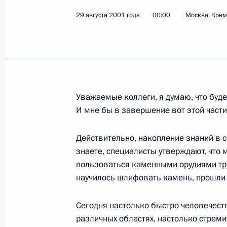
29 августа 2001 года
00:00
Москва, Кре
Показа
Начало встречи с преподавательск
Ереванского государственного уни
Уважаемые коллеги, я думаю, что буде
15 сентября 2001 года, 00:03
Ереван
И мне бы в завершение вот этой част
Действительно, накопление знаний в 
Выступление в Национальном соб
знаете, специалисты утверждают, что 
пользоваться каменными орудиями труд
15 сентября 2001 года, 00:02
Ереван
научилось шлифовать камень, прошли ч
Сегодня настолько быстро человечест
Совместная пресс-конференция с 
различных областях, настолько стреми