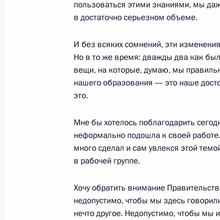
Робертом Кочаряном
пользоваться этими знаниями, мы даже
в достаточно серьезном объеме.
15 сентября 2001 года, 00:01
Ереван
И без всяких сомнений, эти изменени
Но в то же время: дважды два как было
12 сентября 2001 года, среда
вещи, на которые, думаю, мы правиль
нашего образования — это наше досто
Вступительное слово на встрече с
это.
отрасли России
12 сентября 2001 года, 00:00
Москва, Крем
Мне бы хотелось поблагодарить сегодн
неформально подошла к своей работе.
много сделал и сам увлекся этой темо
11 сентября 2001 года, вторник
в рабочей группе.
Телеобращение в связи с террори
Хочу обратить внимание Правительства
11 сентября 2001 года, 00:03
Москва, Крем
недопустимо, чтобы мы здесь говорили
нечто другое. Недопустимо, чтобы мы