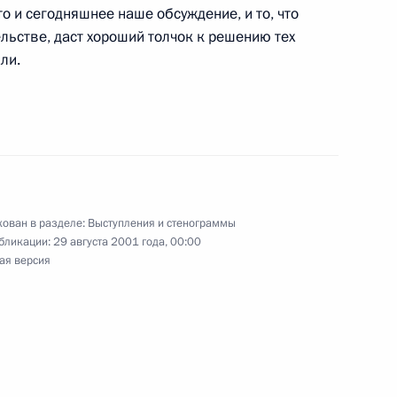
 край, Кисловодск
то и сегодняшнее наше обсуждение, и то, что
ельстве, даст хороший толчок к решению тех
ли.
 с руководителями регионов
 край, Кисловодск
ован в разделе:
Выступления и стенограммы
бликации:
29 августа 2001 года, 00:00
чета о встрече
ая версия
кария
профессорско-