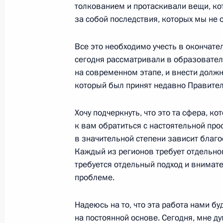
толкованием и протаскивали вещи, ко
за собой последствия, которых мы не 
Заключительное слово на церемони
наград работникам средств массо
Все это необходимо учесть в окончате
11 сентября 2001 года, 00:02
Москва, Крем
сегодня рассматривали в образовате
на современном этапе, и внести должн
который был принят недавно Правите
Вступительное слово на церемонии
наград работникам средств массо
Хочу подчеркнуть, что это та сфера, к
к вам обратиться с настоятельной про
11 сентября 2001 года, 00:01
Москва, Крем
в значительной степени зависит благо
Каждый из регионов требует отдельног
требуется отдельный подход и внимате
7 сентября 2001 года, пятница
проблеме.
Беседа с журналистами по оконча
Надеюсь на то, что эта работа нами б
с руководителями регионов Южног
на постоянной основе. Сегодня, мне д