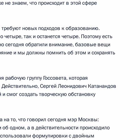
 не знаем, что происходит в этой сфере
я требуют новых подходов к образованию.
 четыре, так и останется четыре. Поэтому есть
но сегодня обратили внимание, базовые вещи
яние и мы должны помнить об этом и сохранять
 руководителями авиационной
ль
я рабочую группу Госсовета, которая
 Действительно, Сергей Леонидович Катанандов
й и смог создать творческую обстановку
стическими атаками в США
2м
 на то, что говорил сегодня мэр Москвы:
ль
 об одном, а в действительности происходило
 использовали формулировки с двойным