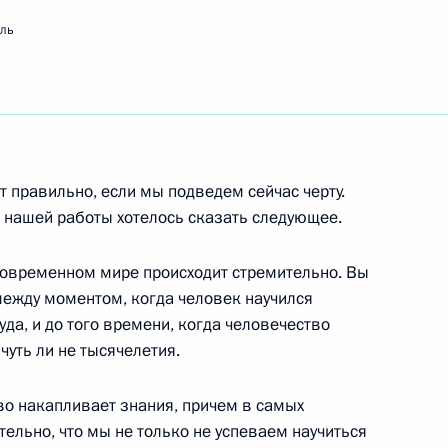
мль
ть следующие материалы
им составом и студентами
верситета
т правильно, если мы подведем сейчас черту.
и нашей работы хотелось сказать следующее.
современном мире происходит стремительно. Вы
рании Армении
между моментом, когда человек научился
а, и до того времени, когда человечество
уть ли не тысячелетия.
во накапливает знания, причем в самых
Президентом Армении
тельно, что мы не только не успеваем научиться