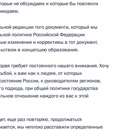
торые не обсуждаем и которые бы повлекли
ожидаем.
и вручения государственных
вой информации
льной редакции того документа, который мы
ль
льной политике Российской Федерации
ые изменения и коррективы в тот документ,
льством в концепцию образования.
 вручения государственных
5м
вой информации
оторая требует постоянного нашего внимания. Хочу
сьбой, к вам как к людям, от которых
ль
состояние России, к руководителям регионов.
о подхода, при общей политике государства
льное отношение каждого из вас к этой
нии совещания
удет, еще раз повторяю, продолжаться
о федерального округа
умается, мы неплохо расставили определенные