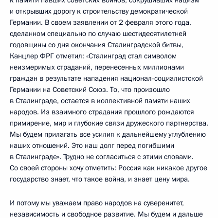
к памяти павших советских воинов, сокрушивших нацизм
и открывших дорогу к строительству демократической
Германии. В своем заявлении от 2 февраля этого года,
сделанном специально по случаю шестидесятилетней
годовщины со дня окончания Сталинградской битвы,
Канцлер ФРГ отметил: «Сталинград стал символом
неизмеримых страданий, перенесенных миллионами
граждан в результате нападения национал-социалистской
Германии на Советский Союз. То, что произошло
в Сталинграде, остается в коллективной памяти наших
народов. Из взаимного страдания прошлого рождаются
примирение, мир и глубокие связи дружеского партнерства.
Мы будем прилагать все усилия к дальнейшему углублению
наших отношений. Это наш долг перед погибшими
в Сталинграде». Трудно не согласиться с этими словами.
Со своей стороны хочу отметить: Россия как никакое другое
государство знает, что такое война, и знает цену мира.
И потому мы уважаем право народов на суверенитет,
независимость и свободное развитие. Мы будем и дальше