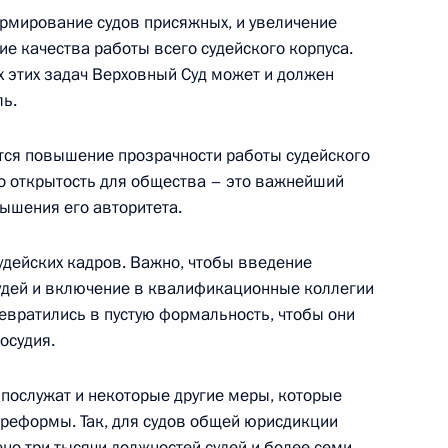
дании коллегии Федеральной
ормирование судов присяжных, и увеличение
е качества работы всего судейского корпуса.
х этих задач Верховный Суд может и должен
ь.
тся повышение прозрачности работы судейского
о открытость для общества – это важнейший
я верительных грамот
вышения его авторитета.
удейских кадров. Важно, чтобы введение
удей и включение в квалификационные коллегии
евратились в пустую формальность, чтобы они
осудия.
чета о пресс-конференции
глав государств СНГ
 послужат и некоторые другие меры, которые
 реформы. Так, для судов общей юрисдикции
но три тысячи должностей судей и более семи