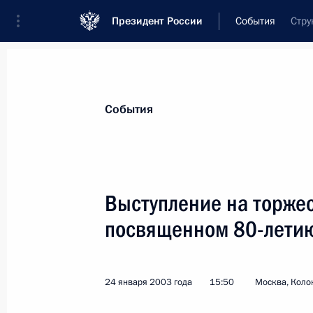
Президент России
События
Стру
Президент
Администрация
Государст
Новости
Стенограммы
Поездки
Те
События
Рубрикация материалов
Все материалы
Выступление на торже
Послания Федеральному Собранию
посвященном 80-летию
Заявления по важнейшим вопросам
Совещания, заседания, рабочие встречи
24 января 2003 года
15:50
Москва, Коло
Речи и обращения