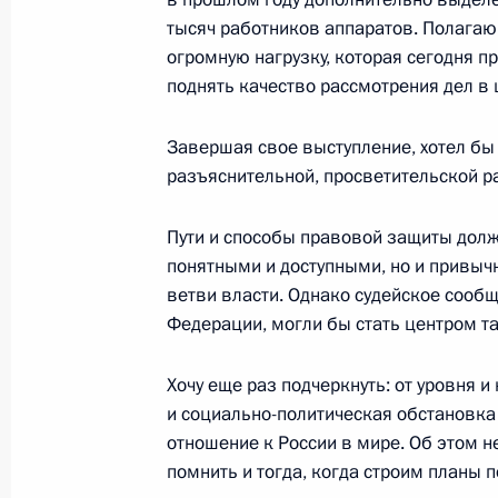
тысяч работников аппаратов. Полагаю,
огромную нагрузку, которая сегодня пр
28 января 2003 года, вторник
поднять качество рассмотрения дел в 
Совместный подход к прессе с Пре
Завершая свое выступление, хотел бы
Шеварднадзе
разъяснительной, просветительской р
28 января 2003 года, 22:00
Киев
Пути и способы правовой защиты долж
понятными и доступными, но и привычн
ветви власти. Однако судейское сообщ
Вступительное слово и ответы на в
Федерации, могли бы стать центром т
с преподавателями и студентами К
университета имени Тараса Шевче
Хочу еще раз подчеркнуть: от уровня и
28 января 2003 года, 21:49
Киев
и социально-политическая обстановка 
отношение к России в мире. Об этом н
помнить и тогда, когда строим планы 
Выступление на церемонии награжд