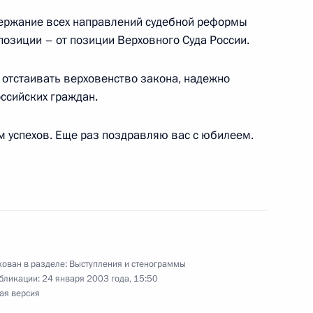
одержание всех направлений судебной реформы
позиции – от позиции Верховного Суда России.
о отстаивать верховенство закона, надежно
ссийских граждан.
чета о совместной пресс-
ины Леонидом Кучмой
м успехов. Еще раз поздравляю вас с юбилеем.
я Года России на Украине
ован в разделе:
Выступления и стенограммы
бликации:
24 января 2003 года, 15:50
ая версия