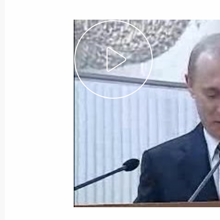
Показа
Выступление на церемонии открыти
культурных встреч 2003–2004 годо
9 февраля 2003 года, 00:01
Берлин
7 февраля 2003 года, пятница
Заявление для прессы по итогам п
Молдавии Владимиром Воронины
7 февраля 2003 года, 00:01
Москва, Кремль