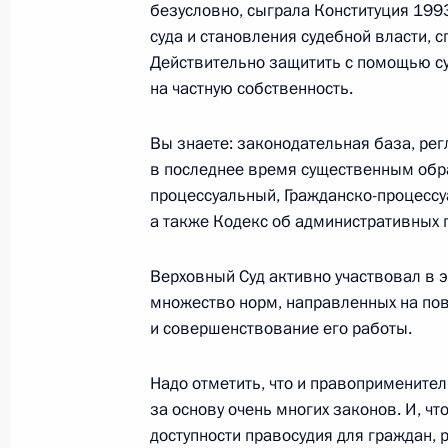
безусловно, сыграла Конституция 199
5 февраля 2003 года, 00:01
Москва, Кремль
суда и становления судебной власти, 
Действительно защитить с помощью су
на частную собственность.
4 февраля 2003 года, вторник
Вы знаете: законодательная база, ре
Выступление на встрече с высшими
в последнее время существенным обр
назначения на вышестоящие должн
процессуальный, Гражданско-процесс
(специальных) званий
а также Кодекс об административных 
4 февраля 2003 года, 00:01
Москва, Кремль
Верховный Суд активно участвовал в э
множество норм, направленных на пов
и совершенствование его работы.
3 февраля 2003 года, понедельник
Пресс-конференция по итогам пере
Надо отметить, что и правопримените
Совета министров Италии Сильвио
за основу очень многих законов. И, чт
доступности правосудия для граждан,
3 февраля 2003 года, 00:02
Тверская област