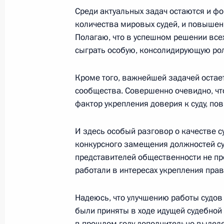
Выступление на расширенном засе
Среди актуальных задач остаются и ф
службы безопасности
количества мировых судей, и повышени
31 января 2003 года, 17:39
Москва, Кремль
Полагаю, что в успешном решении все
сыграть особую, консолидирующую рол
30 января 2003 года, четверг
Кроме того, важнейшей задачей остае
сообщества. Совершенно очевидно, чт
Выступление на церемонии вручени
фактор укрепления доверия к суду, по
30 января 2003 года, 16:24
Москва, Кремль
И здесь особый разговор о качестве с
конкурсного замещения должностей с
представителей общественности не пр
29 января 2003 года, среда
работали в интересах укрепления прав
Выдержки из стенографического от
по итогам неформального саммита 
Надеюсь, что улучшению работы судов
были приняты в ходе идущей судебной
29 января 2003 года, 00:01
Киев
в прошлом году дополнительно выделе