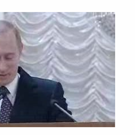
ть следующие материалы
я Российско-германских
9м
в
ереговоров с Президентом
м