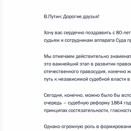
6 февраля 2003 года, четверг
В.Путин: Дорогие друзья!
Выступление на заседании Совета п
Хочу вас сердечно поздравить с 80-ле
6 февраля 2003 года, 00:02
Москва, Кремль
судьям и сотрудникам аппарата Суда п
Мы отмечаем действительно знаменате
Выступление на расширенном засе
это важнейший этап в развитии правос
внутренних дел
отечественного правосудия, конечно же
путь к независимой судебной власти в
6 февраля 2003 года, 00:01
Москва, Кремль
Сегодня, конечно, можно было бы всп
очередь – судебную реформу 1864 года
5 февраля 2003 года, среда
принципах состязательности, гласност
Заявление для прессы по итогам р
Однако огромную роль в формировании
переговоров