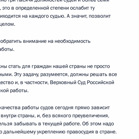
 это в определенной степени ослабит ту
иходится на каждого судью. А значит, позволит
целом.
зидентом Грузии Эдуардом
 обратить внимание на необходимость
аботы.
ны стать для граждан нашей страны не просто
ыми. Эту задачу, разумеется, должны решать все
ество и, в частности, Верховный Суд Российской
опросы на встрече
акой работы.
иевского национального
нко
 качества работы судов сегодня прямо зависит
внутри страны, и, без всякого преувеличения,
ельзя забывать в текущей работе. Об этом надо
по дальнейшему укреплению правосудия в стране.
ения деятелей культуры