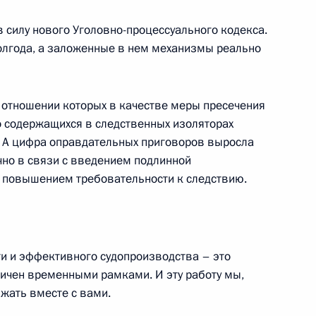
 силу нового Уголовно-процессуального кодекса.
полгода, а заложенные в нем механизмы реально
 с членами Правительства
в отношении которых в качестве меры пресечения
о содержащихся в следственных изоляторах
. А цифра оправдательных приговоров выросла
ично в связи с введением подлинной
седании, посвященном 60-
, повышением требовательности к следствию.
ти и эффективного судопроизводства – это
ничен временными рамками. И эту работу мы,
жать вместе с вами.