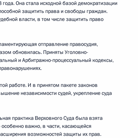
3 года. Она стала исходной базой демократизации
способной защитить права и свободы граждан.
дебной власти, в том числе защитить право
гламентирующая отправление правосудия,
 офицерами по случаю их
азом обновилась. Приняты Уголовно-
ости и присвоения им высших
уальный и Арбитражно-процессуальный кодексы,
правонарушениях.
той работе. И в принятом пакете законов
ышение независимости судей, укрепление суда
говоров с Председателем
льная практика Верховного Суда была взята
 Берлускони
о особенно важно, в части, касающейся
 расширения возможностей защиты их прав.
ь, Завидово