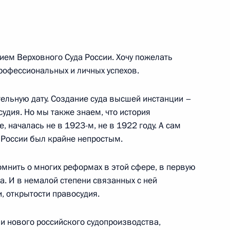
о культуре и искусству
6м
тием Верховного Суда России. Хочу пожелать
рофессиональных и личных успехов.
льную дату. Создание суда высшей инстанции –
дании коллегии Министерства
удия. Но мы также знаем, что история
, началась не в 1923-м, не в 1922 году. А сам
 России был крайне непростым.
омнить о многих реформах в этой сфере, в первую
. И в немалой степени связанных с ней
и, открытости правосудия.
оссийско-пакистанских
 нового российского судопроизводства,