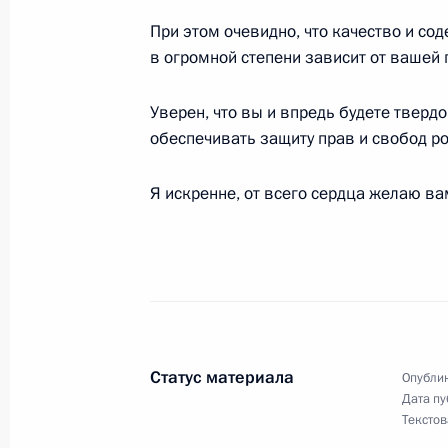
Украины
При этом очевидно, что качество и с
в огромной степени зависит от вашей 
28 января 2003 года, 20:00
Киев
Уверен, что вы и впредь будете тверд
обеспечивать защиту прав и свобод ро
Выдержки из стенографического от
конференции с Президентом Укра
Я искренне, от всего сердца желаю ва
28 января 2003 года, 19:27
Киев
27 января 2003 года, понедельник
Выступление на церемонии открыти
Статус материала
Опублик
27 января 2003 года, 22:06
Киев
Дата пу
Текстов