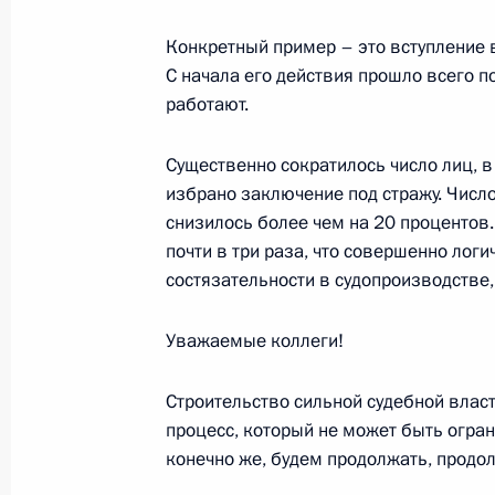
Конкретный пример – это вступление в
С начала его действия прошло всего 
Вступительное слово на совещании
работают.
3 февраля 2003 года, 00:01
Москва, Кремль
Существенно сократилось число лиц, 
избрано заключение под стражу. Числ
снизилось более чем на 20 процентов
2 февраля 2003 года, воскресенье
почти в три раза, что совершенно лог
Выступление на торжественном за
состязательности в судопроизводстве
летию Сталинградской битвы
Уважаемые коллеги!
2 февраля 2003 года, 00:01
Волгоград
Строительство сильной судебной влас
процесс, который не может быть огра
31 января 2003 года, пятница
конечно же, будем продолжать, продол