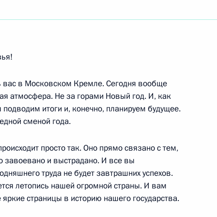
ть следующие материалы
зья!
ь вас в Московском Кремле. Сегодня вообще
тудентами Уфимского
бая атмосфера. Не за горами Новый год. И, как
еского университета
ы подводим итоги и, конечно, планируем будущее.
редной сменой года.
 происходит просто так. Оно прямо связано с тем,
то завоевано и выстрадано. И все вы
 с профессорами
годняшнего труда не будет завтрашних успехов.
дарственного нефтяного
ется летопись нашей огромной страны. И вам
 яркие страницы в историю нашего государства.