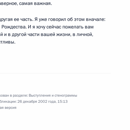
аверное, самая важная.
другая ее часть. Я уже говорил об этом вначале:
 Рождества. И я хочу сейчас пожелать вам
лидером партии
й и в другой части вашей жизни, в личной,
 Реджепом Тайипом
стливы.
ь
к
 с членами Правительства
ован в разделе:
Выступления и стенограммы
бликации:
26 декабря 2002 года, 15:13
ь
ая версия