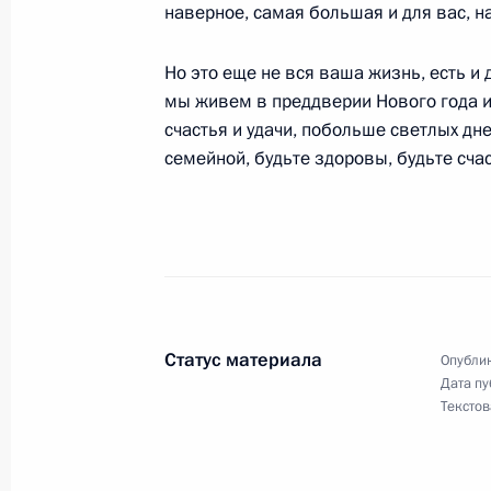
наверное, самая большая и для вас, н
24 декабря 2002 года, вторник
Но это еще не вся ваша жизнь, есть и 
мы живем в преддверии Нового года и
Вступительное слово на встрече с 
счастья и удачи, побольше светлых дне
справедливости и развития Турции
семейной, будьте здоровы, будьте сча
Эрдоганом
24 декабря 2002 года, 15:16
Москва, Кремл
23 декабря 2002 года, понедельни
Вступительное слово на совещании
Статус материала
Опублик
Дата пу
23 декабря 2002 года, 16:23
Москва, Кремл
Текстов