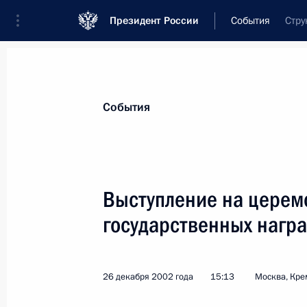
Президент России
События
Стру
Президент
Администрация
Государст
Новости
Стенограммы
Поездки
Те
События
Рубрикация материалов
Все материалы
Выступление на церем
Послания Федеральному Собранию
государственных нагр
Заявления по важнейшим вопросам
Совещания, заседания, рабочие встречи
26 декабря 2002 года
15:13
Москва, Кре
Речи и обращения