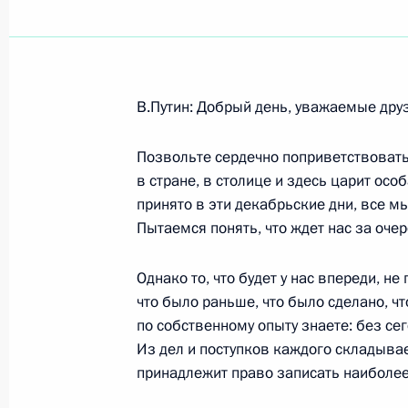
Показа
В.Путин: Добрый день, уважаемые дру
4 января 2003 года, суббота
Позвольте сердечно поприветствоват
Ответы на вопросы на встрече со с
в стране, в столице и здесь царит осо
государственного нефтяного технич
принято в эти декабрьские дни, все м
4 января 2003 года, 11:24
Уфа
Пытаемся понять, что ждет нас за оче
Однако то, что будет у нас впереди, не
что было раньше, что было сделано, ч
Стенографический отчет о встрече
по собственному опыту знаете: без се
и преподавателями Уфимского госу
Из дел и поступков каждого складыва
технического университета
принадлежит право записать наиболее
4 января 2003 года, 11:19
Уфа