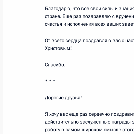
жилищной политики и развитию си
Благодарю, что все свои силы и знания
кредитования в Российской Федер
стране. Еще раз поздравляю с вручени
28 декабря 2002 года, 14:36
Главное контр
счастья и исполнения всех ваших заве
От всего сердца поздравляю вас с н
26 декабря 2002 года, четверг
Христовым!
Выступление на церемонии открыт
Спасибо.
международного дома музыки
26 декабря 2002 года, 22:09
Москва
* * *
Дорогие друзья!
Выступление на церемонии вручени
Российской Федерации
Я хочу вас еще раз сердечно поздрав
действительно заслуженные награды за
26 декабря 2002 года, 15:13
Москва, Кремл
работу в самом широком смысле этого 