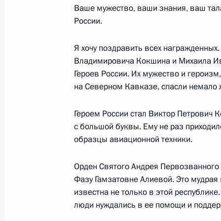
Ваше мужество, ваши знания, ваш тала
России.
31 декабря 2002 года, вторник
Я хочу поздравить всех награжденных.
Новогоднее обращение к граждана
Владимировича Кокшина и Михаила И
Героев России. Их мужество и героизм
31 декабря 2002 года, 23:55
Москва, Кремл
на Северном Кавказе, спасли немало 
Героем России стал Виктор Петрович 
30 декабря 2002 года, понедельни
с большой буквы. Ему не раз приходи
Главное контрольное управление П
образцы авиационной техники.
Федерации совместно с работника
представителей Президента Росси
Орден Святого Андрея Первозванного 
в федеральных округах провело про
Фазу Гамзатовне Алиевой. Это мудрая
известна не только в этой республике.
Министерства Российской Федераци
люди нуждались в ее помощи и поддер
территориальных управлений в ряд
Федерации по вопросу выполнения