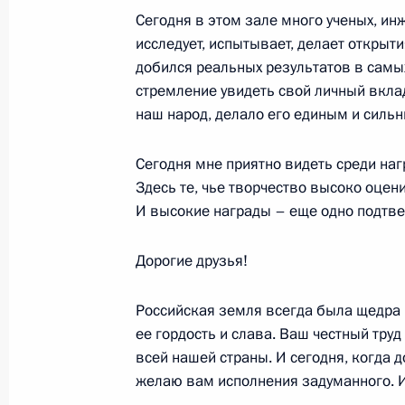
Сегодня в этом зале много ученых, инж
законодательства в части полноты
исследует, испытывает, делает открыт
поступления налогов, сборов и дру
добился реальных результатов в самых
в бюджеты всех уровней
стремление увидеть свой личный вкла
30 декабря 2002 года, 18:15
Главное контр
наш народ, делало его единым и силь
Сегодня мне приятно видеть среди на
Вступительное слово на совещании
Здесь те, чье творчество высоко оцен
И высокие награды – еще одно подтве
30 декабря 2002 года, 13:40
Москва, Кремл
Дорогие друзья!
28 декабря 2002 года, суббота
Российская земля всегда была щедра 
ее гордость и слава. Ваш честный труд
Информация о результатах проверк
всей нашей страны. И сегодня, когда д
органов исполнительной власти и 
желаю вам исполнения задуманного. И
власти ряда субъектов Российской