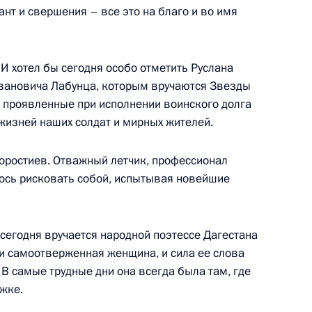
нт и свершения – все это на благо и во имя
 И хотел бы сегодня особо отметить Руслана
м России
3м
вановича Лабунца, которым вручаются Звезды
, проявленные при исполнении воинского долга
ь
жизней наших солдат и мирных жителей.
Коростиев. Отважный летчик, профессионал
к
лось рисковать собой, испытывая новейшие
резидента Российской
ми аппаратов полномочных
йской Федерации
сегодня вручается народной поэтессе Дагестана
верку деятельности
 и самоотверженная женщина, и сила ее слова
 В самые трудные дни она всегда была там, где
и по налогам и сборам, его
жке.
е субъектов Российской
 налогового