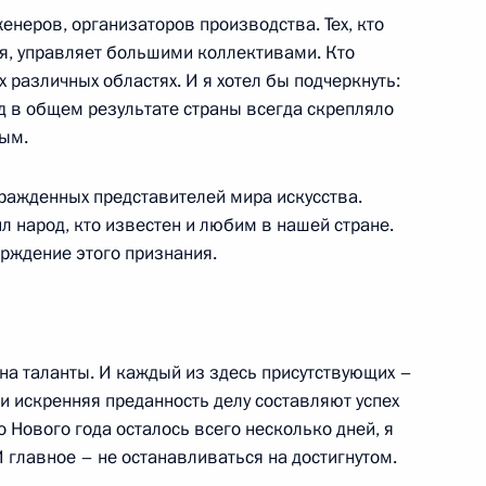
енеров, организаторов производства. Тех, кто
 и своевременности
ия, управляет большими коллективами. Кто
гих обязательных платежей
 различных областях. И я хотел бы подчеркнуть:
д в общем результате страны всегда скрепляло
ольное управление
ным.
гражденных представителей мира искусства.
 с членами Правительства
ил народ, кто известен и любим в нашей стране.
рждение этого признания.
ь
на таланты. И каждый из здесь присутствующих –
 и искренняя преданность делу составляют успех
и деятельности федеральных
о Нового года осталось всего несколько дней, я
органов исполнительной
 главное – не останавливаться на достигнутом.
 Федерации по реализации