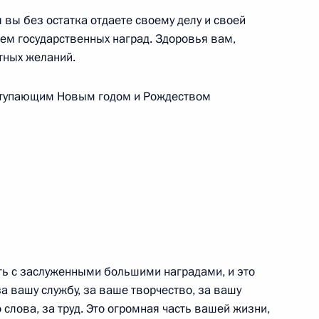
стемы ипотечного жилищного
 вы без остатка отдаете своему делу и своей
ации
ем государственных наград. Здоровья вам,
ольное управление
тных желаний.
аступающим Новым годом и Рождеством
ия Московского
4м
я государственных наград
ить с заслуженными большими наградами, и это
 вашу службу, за ваше творчество, за вашу
ь
слова, за труд. Это огромная часть вашей жизни,