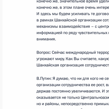
конечно же, значительное время удели
конечно же, в этом плане очень интер
Совместная пресс-конференция с
И здесь мы будем усиливать те догово
Бушем
в рамках Шанхайской организации сот
22 ноября 2002 года, 00:01
Пушкин, Екатер
механизмы взаимодействия – с центр
информацией по ряду чувствительных н
внимания.
21 ноября 2002 года, четверг
Вопрос: Сейчас международный терро
Вступительное слово на заседании
угрожают миру. Как Вы считаете, каку
совета по вопросам разграничени
Шанхайская организация сотрудничес
федеральным центром и субъекта
21 ноября 2002 года, 19:06
Москва, Кремль
В.Путин: Я думаю, что ни для кого не 
организации сотрудничества ее рост, 
держав постоянно увеличиваются. И эт
оказывается не только Центральноази
19 ноября 2002 года, вторник
но и районы, непосредственно примыка