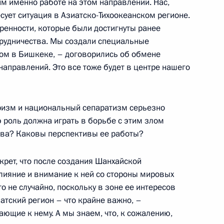
м именно работе на этом направлении. Нас,
есует ситуация в Азиатско-Тихоокеанском регионе.
 Президентом США Джорджем
16м
ренности, которые были достигнуты ранее
рудничества. Мы создали специальные
ининский дворец
ом в Бишкеке, – договорились об обмене
аправлений. Это все тоже будет в центре нашего
ризм и национальный сепаратизм серьезно
 президиума Государственного
ю роль должна играть в борьбе с этим злом
я полномочий между
тва? Каковы перспективы ее работы?
ми Федерации
секрет, что после создания Шанхайской
влияние и внимание к ней со стороны мировых
о не случайно, поскольку в зоне ее интересов
атский регион – что крайне важно, –
ющие к нему. А мы знаем, что, к сожалению,