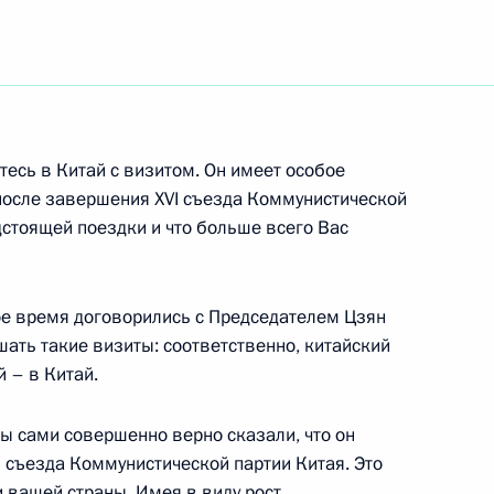
ть следующие материалы
есь в Китай с визитом. Он имеет особое
 после завершения XVI съезда Коммунистической
ному агентству Синьхуа
дстоящей поездки и что больше всего Вас
Си-Си-Ти-Ви»
вое время договорились с Председателем Цзян
ать такие визиты: соответственно, китайский
 Совета Безопасности
й – в Китай.
льной безопасности
Вы сами совершенно верно сказали, что он
 съезда Коммунистической партии Китая. Это
 вашей страны. Имея в виду рост