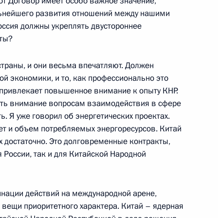
тот Договор имеет особо важное значение,
льнейшего развития отношений между нашими
Россия должны укреплять двустороннее
ителями средств массовой
еты?
13м
ственной Думы
 страны, и они весьма впечатляют. Должен
ой экономики, и то, как профессионально это
, привлекает повышенное внимание к опыту КНР.
ять внимание вопросам взаимодействия в сфере
 с членами Правительства
ь. Я уже говорил об энергетических проектах.
ет и объем потребляемых энергоресурсов. Китай
 их достаточно. Это долговременные контракты,
 России, так и для Китайской Народной
инации действий на международной арене,
министром иностранных дел
е вещи приоритетного характера. Китай – ядерная