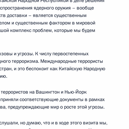
тайской Народной Республикой в деле решения
аспространения ядерного оружия – вообще
ств доставки – является существенным
целом и существенным фактором в мировой
ьшой комплекс проблем, которые мы будем
на заседании
ой Федерации по вопросу «
зовы и угрозы. К числу первостепенных
ития государсьва на период
одного терроризма. Международные террористы
стран, и это беспокоит как Китайскую Народную
цию.
я террористов на Вашингтон и Нью-Йорк
я приняли соответствующие документы в рамках
оссии
ва, предупреждающие мир о росте этой угрозы.
слушали, но думаю, что и в ходе этого визита мы,