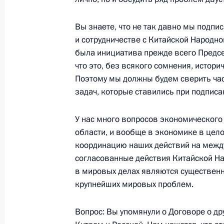
26 ноября 2002 года, 00:02
Москва, Кремль
Вы знаете, что не так давно мы подпи
и сотрудничестве с Китайской Народно
Выступление на совещании руково
была инициатива прежде всего Предсе
Сил
что это, без всякого сомнения, истори
Поэтому мы должны будем сверить часы
26 ноября 2002 года, 00:01
Москва, Минист
задач, которые ставились при подписа
У нас много вопросов экономического 
25 ноября 2002 года, понедельник
области, и вообще в экономике в цело
координацию наших действий на между
О деятельности федеральных орган
согласованные действия Китайской Н
и органов исполнительной власти 
в мировых делах являются существен
Федерации по выполнению положен
крупнейших мировых проблем.
об охране окружающей среды и по
использованию финансовых ресурсо
Вопрос: Вы упомянули о Договоре о др
25 ноября 2002 года, 10:31
Главное контро