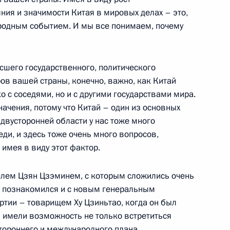
ния и значимости Китая в мировых делах – это,
родным событием. И мы все понимаем, почему
Президентом Белоруссии
сшего государственного, политического
нция «Волынское»
ров вашей страны, конечно, важно, как Китай
о с соседями, но и с другими государствами мира.
начения, потому что Китай – один из основных
оруссии Александром
 двусторонней области у нас тоже много
еди, и здесь тоже очень много вопросов,
имея в виду этот фактор.
нция «Волынское»
елем Цзян Цзэминем, с которым сложились очень
я познакомился и с новым генеральным
ртии – товарищем Ху Цзиньтао, когда он был
и Абдаллой II
ы имели возможность не только встретиться
стороннего и международного плана.