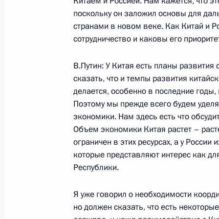
Китаем и Россией. Нам кажется, что э
поскольку он заложил основы для да
странами в новом веке. Как Китай и 
Выступление на встрече с представ
сотрудничество и каковы его приорит
информации и депутатами Государ
В.Путин: У Китая есть планы развития
25 ноября 2002 года, 00:02
Москва, Кремль
сказать, что и темпы развития китайск
делается, особенно в последние годы
Поэтому мы прежде всего будем удел
Вступительное слово на совещании
экономики. Нам здесь есть что обсудит
Объем экономики Китая растет – раст
25 ноября 2002 года, 00:01
Москва, Кремль
ограничен в этих ресурсах, а у России
которые представляют интерес как для
Республики.
23 ноября 2002 года, суббота
Я уже говорил о необходимости коорд
Вступительное слово на встрече с 
но должен сказать, что есть некоторы
КНР Тан Цзясюанем