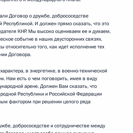
сали Договор о дружбе, добрососедстве
й Республикой. И должен прямо сказать, что это
дящего состава Вооруженных
6м
дателя КНР. Мы высоко оцениваем ее и думаем,
ческое событие в наших двусторонних связях.
 относительно того, как идет исполнение тех
ерство обороны
нии Договора.
характера, в энергетике, в военно-технической
м. Нам есть о чем поговорить, имея в виду
народной арене. Должен Вам сказать, что
ов исполнительной власти
ародной Республики и Российской Федерации
ряда субъектов Российской
ным фактором при решении целого ряда
ий законодательства
 эффективному
в, выделяемых на эти цели
ужбе, добрососедстве и сотрудничестве между
льное управление