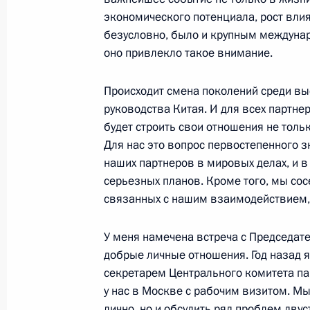
экономического потенциала, рост влия
безусловно, было и крупным междуна
Совместная пресс-конференция с 
оно привлекло такое внимание.
Александром Лукашенко
Происходит смена поколений среди вы
27 ноября 2002 года, 00:02
Москва, резиде
руководства Китая. И для всех партне
будет строить свои отношения не тольк
Для нас это вопрос первостепенного з
Начало встречи с Президентом Бел
наших партнеров в мировых делах, и в
Лукашенко
серьезных планов. Кроме того, мы сос
связанных с нашим взаимодействием, 
27 ноября 2002 года, 00:01
Москва, резиде
У меня намечена встреча с Председат
добрые личные отношения. Год назад 
26 ноября 2002 года, вторник
секретарем Центрального комитета па
Начало встречи с Королем Иордани
у нас в Москве с рабочим визитом. М
лично, но и обсудить ряд проблем дву