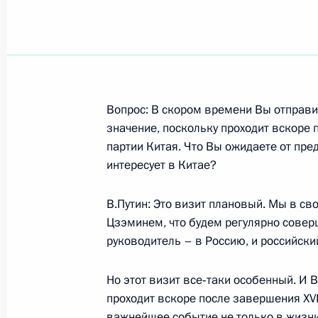
Показа
27 ноября 2002 года, среда
Вопрос: В скором времени Вы отправит
значение, поскольку проходит вскоре
Интервью китайскому информацион
партии Китая. Что Вы ожидаете от пре
и Центральному телевидению КНР «
интересует в Китае?
27 ноября 2002 года, 00:04
Москва, Кремль
В.Путин: Это визит плановый. Мы в с
Цзэминем, что будем регулярно соверш
Вступительное слово на заседании
руководитель – в Россию, и российски
по вопросам обеспечения национа
на Дальнем Востоке
Но этот визит все‑таки особенный. И 
проходит вскоре после завершения XVI
27 ноября 2002 года, 00:03
Москва, Кремль
важнейшее событие не только в жизни