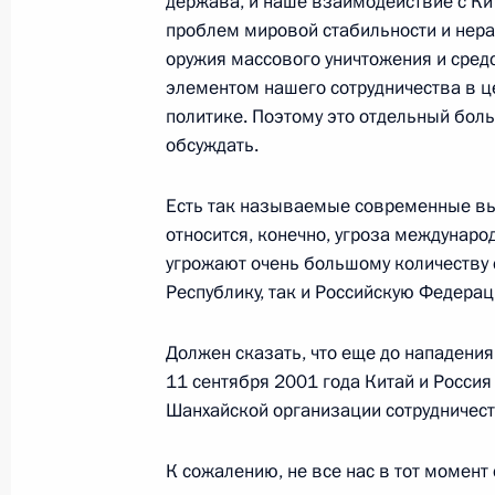
держава, и наше взаимодействие с Ки
23 ноября 2002 года, 00:01
Москва, Кремль
проблем мировой стабильности и нер
оружия массового уничтожения и сред
элементом нашего сотрудничества в 
политике. Поэтому это отдельный бол
22 ноября 2002 года, пятница
обсуждать.
Заключительное слово В.В.Путина 
Государственного Совета Российск
Есть так называемые современные вы
О государственной стратегнии разв
относится, конечно, угроза междунар
до 2010 года»
угрожают очень большому количеству 
Республику, так и Российскую Федера
22 ноября 2002 года, 19:37
Москва, Кремль
Должен сказать, что еще до нападени
11 сентября 2001 года Китай и Росси
Вступительное слово Президента Р
Шанхайской организации сотрудничест
22 ноября 2002 года, 18:15
Москва
К сожалению, не все нас в тот момент 