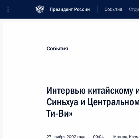
Президент России
События
Стру
Президент
Администрация
Государст
Новости
Стенограммы
Поездки
Те
События
Рубрикация материалов
Все материалы
Интервью китайскому 
Послания Федеральному Собранию
Синьхуа и Центрально
Заявления по важнейшим вопросам
Ти-Ви»
Совещания, заседания, рабочие встречи
Речи и обращения
27 ноября 2002 года
00:04
Москва, Крем