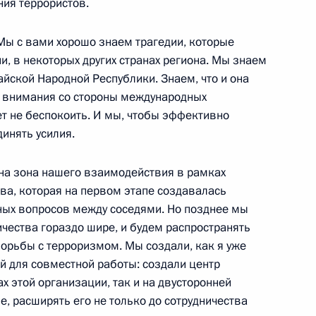
ния террористов.
едерального унитарного
я»
 Мы с вами хорошо знаем трагедии, которые
сть, Реутов
, в некоторых других странах региона. Мы знаем
йской Народной Республики. Знаем, что и она
о внимания со стороны международных
жет не беспокоить. И мы, чтобы эффективно
динять усилия.
раины Леонидом Кучмой
а зона нашего взаимодействия в рамках
ва, которая на первом этапе создавалась
ных вопросов между соседями. Но позднее мы
ичества гораздо шире, и будем распространять
 борьбы с терроризмом. Мы создали, как я уже
 лидерами фракций
й для совместной работы: создали центр
ой Думы
х этой организации, так и на двусторонней
, расширять его не только до сотрудничества