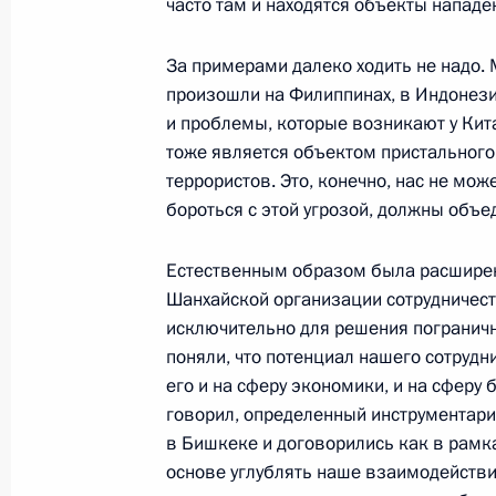
часто там и находятся объекты нападе
Выступление перед работниками Ф
предприятия «НПО машиностроени
За примерами далеко ходить не надо.
19 ноября 2002 года, 17:48
Московская обла
произошли на Филиппинах, в Индонезии
и проблемы, которые возникают у Кита
тоже является объектом пристальног
16 ноября 2002 года, суббота
террористов. Это, конечно, нас не мо
бороться с этой угрозой, должны объе
Начало встречи с Президентом Ук
16 ноября 2002 года, 14:46
Ново-Огарево
Естественным образом была расширен
Шанхайской организации сотрудничест
исключительно для решения погранич
поняли, что потенциал нашего сотрудн
14 ноября 2002 года, четверг
его и на сферу экономики, и на сферу
Вступительное слово на встрече с
говорил, определенный инструментари
и депутатских групп Государственн
в Бишкеке и договорились как в рамка
основе углублять наше взаимодействие
14 ноября 2002 года, 00:02
Москва, Кремль