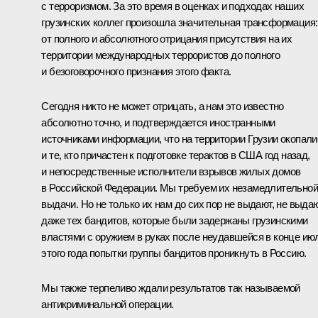
с терроризмом. За это время в оценках и подходах наших
грузинских коллег произошла значительная трансформация:
от полного и абсолютного отрицания присутствия на их
территории международных террористов до полного
и безоговорочного признания этого факта.
Сегодня никто не может отрицать, а нам это известно
абсолютно точно, и подтверждается иностранными
источниками информации, что на территории Грузии окопали
и те, кто причастен к подготовке терактов в США год назад,
и непосредственные исполнители взрывов жилых домов
в Российской Федерации. Мы требуем их незамедлительной
выдачи. Но не только их нам до сих пор не выдают, не выда
даже тех бандитов, которые были задержаны грузинскими
властями с оружием в руках после неудавшейся в конце ию
этого года попытки группы бандитов проникнуть в Россию.
Мы также терпеливо ждали результатов так называемой
антикриминальной операции.