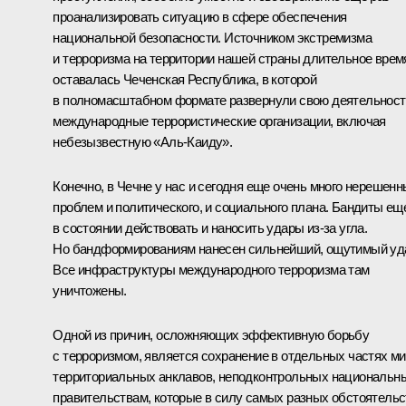
проанализировать ситуацию в сфере обеспечения
национальной безопасности. Источником экстремизма
и терроризма на территории нашей страны длительное врем
оставалась Чеченская Республика, в которой
в полномасштабном формате развернули свою деятельност
международные террористические организации, включая
небезызвестную «Аль-Каиду».
Конечно, в Чечне у нас и сегодня еще очень много нерешен
проблем и политического, и социального плана. Бандиты ещ
в состоянии действовать и наносить удары из‑за угла.
Но бандформированиям нанесен сильнейший, ощутимый уд
Все инфраструктуры международного терроризма там
уничтожены.
Одной из причин, осложняющих эффективную борьбу
с терроризмом, является сохранение в отдельных частях м
территориальных анклавов, неподконтрольных национальн
правительствам, которые в силу самых разных обстоятельс