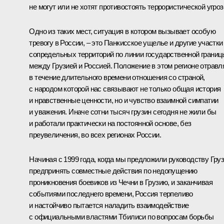
не могут или не хотят противостоять террористической угроз
Одно из таких мест, ситуация в котором вызывает особую
тревогу в России, – это Панкисское ущелье и другие участки
сопредельных территорий по линии государственной границ
между Грузией и Россией. Положение в этом регионе отравл
в течение длительного времени отношения со страной,
с народом которой нас связывают не только общая история
и нравственные ценности, но и чувство взаимной симпатии
и уважения. Иначе сотни тысяч грузин сегодня не жили бы
и работали практически на постоянной основе, без
преувеличения, во всех регионах России.
Начиная с 1999 года, когда мы предложили руководству Гру
предпринять совместные действия по недопущению
проникновения боевиков из Чечни в Грузию, и заканчивая
событиями последнего времени, Россия терпеливо
и настойчиво пытается наладить взаимодействие
с официальными властями Тбилиси по вопросам борьбы