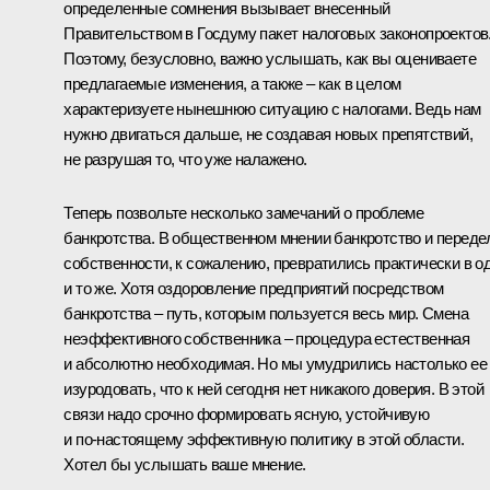
определенные сомнения вызывает внесенный
Правительством в Госдуму пакет налоговых законопроектов
Поэтому, безусловно, важно услышать, как вы оцениваете
предлагаемые изменения, а также – как в целом
характеризуете нынешнюю ситуацию с налогами. Ведь нам
нужно двигаться дальше, не создавая новых препятствий,
не разрушая то, что уже налажено.
Теперь позвольте несколько замечаний о проблеме
банкротства. В общественном мнении банкротство и переде
собственности, к сожалению, превратились практически в о
и то же. Хотя оздоровление предприятий посредством
банкротства – путь, которым пользуется весь мир. Смена
неэффективного собственника – процедура естественная
и абсолютно необходимая. Но мы умудрились настолько ее
изуродовать, что к ней сегодня нет никакого доверия. В этой
связи надо срочно формировать ясную, устойчивую
и по‑настоящему эффективную политику в этой области.
Хотел бы услышать ваше мнение.