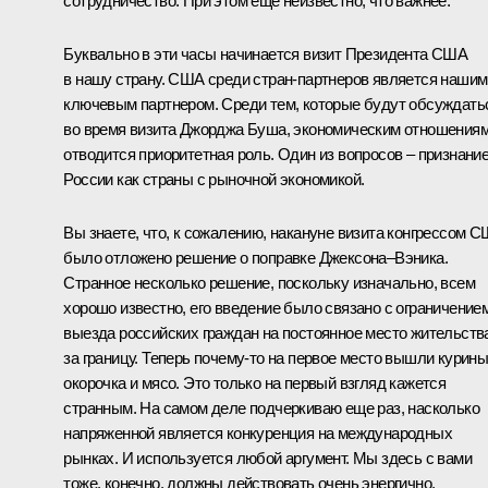
сотрудничество. При этом еще неизвестно, что важнее.
Буквально в эти часы начинается визит Президента США
в нашу страну. США среди стран-партнеров является нашим
ключевым партнером. Среди тем, которые будут обсуждать
во время визита Джорджа Буша, экономическим отношения
отводится приоритетная роль. Один из вопросов – признани
России как страны с рыночной экономикой.
Вы знаете, что, к сожалению, накануне визита конгрессом 
было отложено решение о поправке Джексона–Вэника.
Странное несколько решение, поскольку изначально, всем
хорошо известно, его введение было связано с ограничение
выезда российских граждан на постоянное место жительств
за границу. Теперь почему‑то на первое место вышли курин
окорочка и мясо. Это только на первый взгляд кажется
странным. На самом деле подчеркиваю еще раз, насколько
напряженной является конкуренция на международных
рынках. И используется любой аргумент. Мы здесь с вами
тоже, конечно, должны действовать очень энергично,