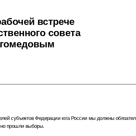
рабочей встрече
ственного совета
агомедовым
елей субъектов Федерации юга России мы должны обязатель
вно прошли выборы.