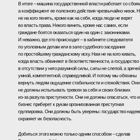
В итоге – машина государственной власти работает со сбоя
а коэффициент ее полезного действия чрезвычайно низок. 
не на кого пенять, кроме как на себя, когда люди не верят
во власть права. Некого винить, кроме нас самих, если
граждане боятся оказаться один на один с законниками.
И неважно, где это происходит – в кабинете следователя
по уголовным делам или в зале судебного заседания
по простейшему гражданскому иску. Нам не на кого кивать,
когда власть обвиняют в безответственности, а государство
в отсутствии у него разумной силы, силы не слепой, а зрячей
умной, компетентной, справедливой. И потому мы обязаны
вернуть людям ощущение стабильности и спокойствия. Они
не должны испытывать тревоги за себя и своих близких
из‑за разгула преступности. Они не должны опасаться, что и
бизнес приберет к рукам организованная преступная
группировка. Они должны быть уверены: государство надеж
охраняет их безопасность.
Добиться этого можно только одним способом – сделав