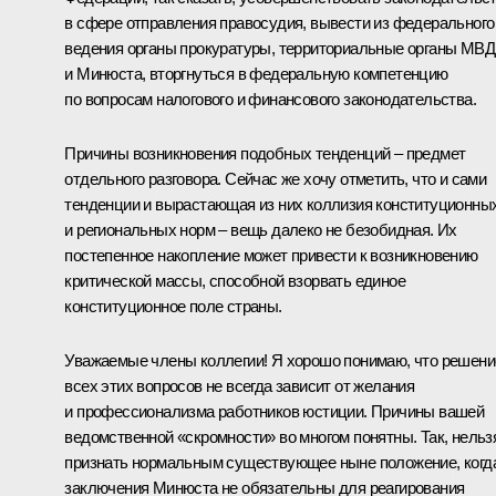
в сфере отправления правосудия, вывести из федерального
ведения органы прокуратуры, территориальные органы МВД
и Минюста, вторгнуться в федеральную компетенцию
по вопросам налогового и финансового законодательства.
Причины возникновения подобных тенденций – предмет
отдельного разговора. Сейчас же хочу отметить, что и сами
тенденции и вырастающая из них коллизия конституционны
и региональных норм – вещь далеко не безобидная. Их
постепенное накопление может привести к возникновению
критической массы, способной взорвать единое
конституционное поле страны.
Уважаемые члены коллегии! Я хорошо понимаю, что решени
всех этих вопросов не всегда зависит от желания
и профессионализма работников юстиции. Причины вашей
ведомственной «скромности» во многом понятны. Так, нельз
признать нормальным существующее ныне положение, когд
заключения Минюста не обязательны для реагирования