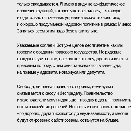
только складывается. Я имею в виду не арифметическое
сложение функций, которое уже состоялось, – я говорю
и о детально отточенных управленческих технологиях,
и о хорошо продуманной кадровой политике в рамках Минюс
Заняться всем этим надо безотлагательно.
Уважаемые коллеги! Вот уже целое десятилетие, как мы
говорим о создании правового государства. Но рядовые
граждане судят о том, насколько это государство является
правовым по тому, с чем они сталкиваются в зале суда,
на приеме у адвоката, нотариуса или депутата.
Свобода, лишенная правового порядка, неминуемо
скатывается к хаосу и беспределу. Правительство
и законодатели могут и дальше – изо дня в день – принимат
сотни важнейших решений. Но часть из них вновь потеряетс
«по дороге», другая исказится до неузнаваемости, а многие
будут откровенно саботированы, останутся на бумаге.