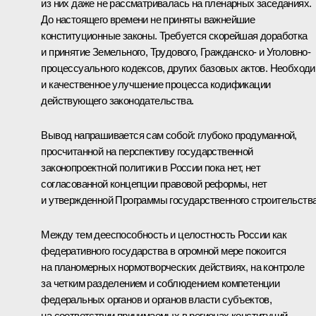
из них даже не рассматривалась на пленарных заседаниях.
До настоящего времени не приняты важнейшие
конституционные законы. Требуется скорейшая доработка
и принятие Земельного, Трудового, Гражданско- и Уголовно-
процессуального кодексов, других базовых актов. Необход
и качественное улучшение процесса кодификации
действующего законодательства.
Вывод напрашивается сам собой: глубоко продуманной,
просчитанной на перспективу государственной
законопроектной политики в России пока нет, нет
согласованной концепции правовой реформы, нет
и утвержденной Программы государственного строительства
Между тем дееспособность и целостность России как
федеративного государства в огромной мере покоится
на планомерных нормотворческих действиях, на контроле
за четким разделением и соблюдением компетенции
федеральных органов и органов власти субъектов,
на соответствии принимаемых в регионах конституций,