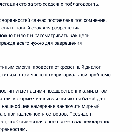
елегации его за это сердечно поблагодарить.
оворенностей сейчас поставлена под сомнение.
новить новый срок для разрешения
можно было бы рассматривать как цель
эн-эн Ларри Кингу
43м
прежде всего нужно для разрешения
утиным смогли провести откровенный диалог
титься в том числе к территориальной проблеме.
ммита тысячелетия»
достигнутые нашими предшественниками, в том
ации, которые являлись и являются базой для
и наше общее намерение заключить мирный
 Безопасности ООН
а о принадлежности островов. Президент
ал, что Совместная японо-советская декларация
оренностям.