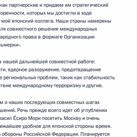
 Кочаряном
как партнерские и придаем им стратегический
ль
воренности, которых мы достигли в ходе
л мой японский коллега. Наши страны намерены
 для совместного решения международных
народного права в формате Организации
говоров в расширенном
сьмерки».
ль
 нашей дальнейшей совместной работе:
сти, ядерное разоружение, предотвращение
е региональных проблем, таких как стабильность
ствие международному терроризму и другие.
ик
чета о пресс-конференции
м о наших последующих совместных шагах
рхардом Шрёдером
шений. Речь прежде всего идет об углублении
ласил Ёсиро Мори посетить Москву и очень
ль
ближайшее удобное для японской стороны время.
а обороны Российской Федерации. Планируется