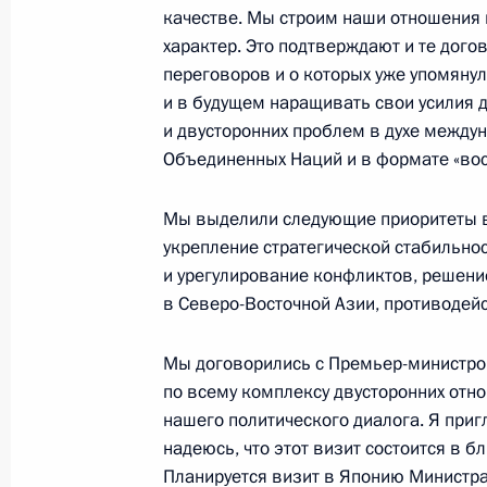
с Президентом Армении Робертом
качестве. Мы строим наши отношения 
26 сентября 2000 года, 00:02
Москва, Крем
характер. Это подтверждают и те дого
переговоров и о которых уже упомяну
и в будущем наращивать свои усилия
и двусторонних проблем в духе между
Начало российско-армянских пере
Объединенных Наций и в формате «во
составе
26 сентября 2000 года, 00:01
Москва, Крем
Мы выделили следующие приоритеты в
укрепление стратегической стабильно
и урегулирование конфликтов, решени
в Северо-Восточной Азии, противодей
25 сентября 2000 года, понедельн
Выдержки из стенографического от
Мы договорились с Премьер-министро
с Федеральным канцлером ФРГ Ге
по всему комплексу двусторонних отно
нашего политического диалога. Я приг
25 сентября 2000 года, 20:05
Москва, Крем
надеюсь, что этот визит состоится в 
Планируется визит в Японию Министр