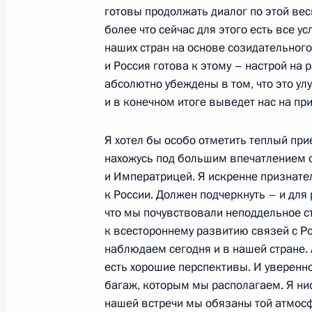
центра «Бейс Менахем»
готовы продолжать диалог по этой вес
более что сейчас для этого есть все 
18 сентября 2000 года, 00:00
Москва
наших стран на основе созидательного
и Россия готова к этому – настрой на
абсолютно убеждены в том, что это ул
13 сентября 2000 года, среда
и в конечном итоге выведет нас на п
Вступительное слово на встрече с
Я хотел бы особо отметить теплый при
и депутатских объединений Госуда
нахожусь под большим впечатлением о
Собрания Российской Федерации
и Императрицей. Я искренне признател
13 сентября 2000 года, 00:00
Москва, Крем
к России. Должен подчеркнуть – и для
что мы почувствовали неподдельное ст
к всестороннему развитию связей с Ро
наблюдаем сегодня и в нашей стране. А
11 сентября 2000 года, понедельн
есть хорошие перспективы. И уверенно
Вступительное слово на совещании
багаж, которым мы располагаем. Я ни
нашей встречи мы обязаны той атмосф
11 сентября 2000 года, 00:00
Москва, Крем