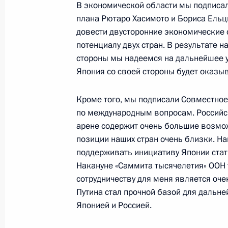
В экономической области мы подписал
плана Рютаро Хасимото и Бориса Ельц
29 сентября 2000 года, пятница
довести двусторонние экономические с
потенциалу двух стран. В результате 
Интервью индийскому журналу «Инд
стороны мы надеемся на дальнейшее у
«Раша джорнал»
Япония со своей стороны будет оказыв
29 сентября 2000 года, 00:00
Кроме того, мы подписали Совместное
по международным вопросам. Российс
арене содержит очень большие возмо
Вступительное слово на первом за
позиции наших стран очень близки. Н
Государственного совета
поддерживать инициативу Японии стат
29 сентября 2000 года, 00:00
Москва, Крем
Накануне «Саммита тысячелетия» ООН 
сотрудничеству для меня является оч
Путина стал прочной базой для дальн
Японией и Россией.
28 сентября 2000 года, четверг