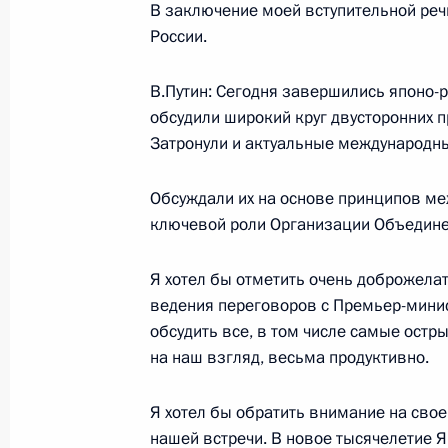
Вступительное слово на встрече с
В заключение моей вступительной реч
представителями Президента в фед
России.
28 сентября 2000 года, 00:00
Москва, Крем
В.Путин: Сегодня завершились японо-
обсудили широкий круг двусторонних 
Затронули и актуальные международн
27 сентября 2000 года, среда
Обсуждали их на основе принципов ме
Вступительное слово на совещании
ключевой роли Организации Объедине
Безопасности по вопросам соверше
политики в области военного строи
Я хотел бы отметить очень доброжела
27 сентября 2000 года, 00:00
Москва, Крем
ведения переговоров с Премьер-мини
обсудить все, в том числе самые остр
на наш взгляд, весьма продуктивно.
26 сентября 2000 года, вторник
Я хотел бы обратить внимание на свое
Выдержки из записи совместной п
нашей встречи. В новое тысячелетие 