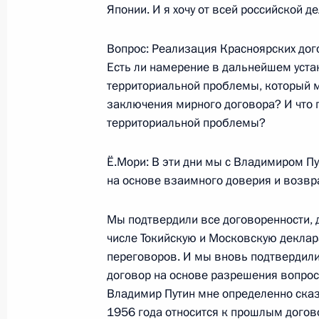
Японии. И я хочу от всей российской д
Вопрос: Реализация Красноярских дог
8 сентября 2000 года, пятница
Есть ли намерение в дальнейшем уста
территориальной проблемы, который 
Интервью ведущему телеканала Си-
заключения мирного договора? И что 
8 сентября 2000 года, 00:04
Нью-Йорк
территориальной проблемы?
Ё.Мори: В эти дни мы с Владимиром П
на основе взаимного доверия и возвра
Пресс-конференция по итогам «Са
8 сентября 2000 года, 00:02
Нью-Йорк
Мы подтвердили все договоренности, 
числе Токийскую и Московскую деклар
переговоров. И мы вновь подтвердил
Выступление на заседании Совета
договор на основе разрешения вопрос
Владимир Путин мне определенно сказ
8 сентября 2000 года, 00:01
Нью-Йорк
1956 года относится к прошлым догов