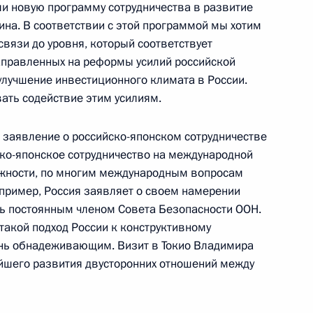
и новую программу сотрудничества в развитие
ина. В соответствии с этой программой мы хотим
вязи до уровня, который соответствует
направленных на реформы усилий российской
иа тудей» и еженедельнику
лучшение инвестиционного климата в России.
ать содействие этим усилиям.
 заявление о российско-японском сотрудничестве
ко-японское сотрудничество на международной
жности, по многим международным вопросам
седании президиума
апример, Россия заявляет о своем намерении
ь постоянным членом Совета Безопасности ООН.
ль
такой подход России к конструктивному
ень обнадеживающим. Визит в Токио Владимира
ейшего развития двусторонних отношений между