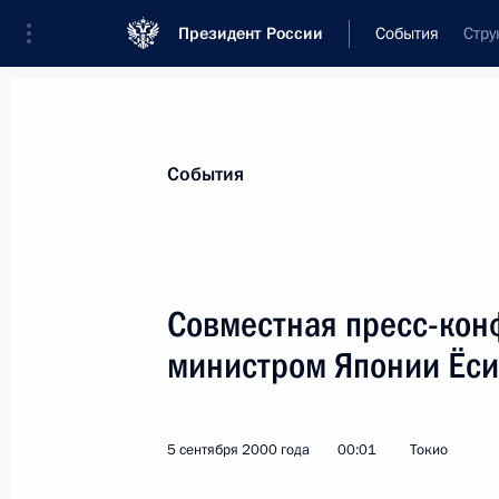
Президент России
События
Стру
Президент
Администрация
Государст
Новости
Стенограммы
Поездки
Те
События
Рубрикация материалов
Все материалы
Совместная пресс-кон
Послания Федеральному Собранию
министром Японии Ёс
Заявления по важнейшим вопросам
Совещания, заседания, рабочие встречи
5 сентября 2000 года
00:01
Токио
Речи и обращения