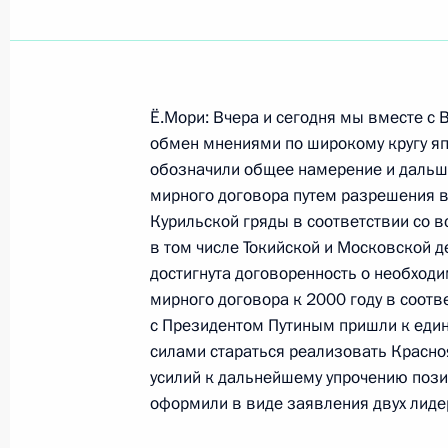
Показа
Ё.Мори: Вчера и сегодня мы вместе 
1 октября 2000 года, воскресенье
обмен мнениями по широкому кругу яп
обозначили общее намерение и дальш
Интервью индийским средствам м
мирного договора путем разрешения в
и российскому телеканалу РТР
Курильской гряды в соответствии со 
в том числе Токийской и Московской 
1 октября 2000 года, 00:00
достигнута договоренность о необход
мирного договора к 2000 году в соотв
с Президентом Путиным пришли к еди
30 сентября 2000 года, суббота
силами стараться реализовать Красно
усилий к дальнейшему упрочению поз
Беседа с журналистами
оформили в виде заявления двух лиде
30 сентября 2000 года, 00:00
Москва, Крем