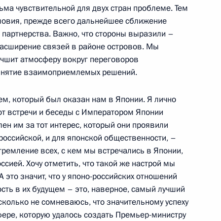
ьма чувствительной для двух стран проблеме. Тем
условия, прежде всего дальнейшее сближение
 партнерства. Важно, что стороны выразили –
 расширение связей в районе островов. Мы
учшит атмосферу вокруг переговоров
ринятие взаимоприемлемых решений.
 руководителями фракций
ем, который был оказан нам в Японии. Я лично
рственной Думы Федерального
т встречи и беседы с Императором Японии
ен им за тот интерес, который они проявили
ль
 российской, и для японской общественности, –
ремление всех, с кем мы встречались в Японии,
ссией. Хочу отметить, что такой же настрой мы
 это значит, что у японо-российских отношений
ик
сть в их будущем – это, наверное, самый лучший
 с членами Правительства
сколько не сомневаюсь, что значительному успеху
ере, которую удалось создать Премьер-министру
ль