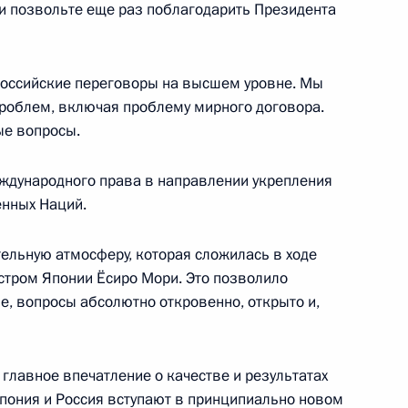
 полномочными
и позвольте еще раз поблагодарить Президента
еральных округах
ль
российские переговоры на высшем уровне. Мы
проблем, включая проблему мирного договора.
ые вопросы.
ждународного права в направлении укрепления
 с членами Совета
нных Наций.
нствования государственной
тельства
тельную атмосферу, которая сложилась в ходе
ль
стром Японии Ёсиро Мори. Это позволило
ые, вопросы абсолютно откровенно, открыто и,
 главное впечатление о качестве и результатах
ресс-конференции
Япония и Россия вступают в принципиально новом