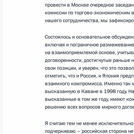
провести в Москве очередное заседа
21 сентября 2000 года, четверг
комиссии по торгово-экономическим 
нашего сотрудничества, мы зафиксиро
Выступление на церемонии вручени
послами иностранных государств
Состоялось и основательное обсужден
21 сентября 2000 года, 00:00
Москва, Крем
включая и пограничное размежевание
на взаимоприемлемой основе, учитыва
договоренности, достигнутые раньше 
20 сентября 2000 года, среда
свои позиции, и уверен, что это позво
отметить, что и Россия, и Япония пре
Выступление на церемонии вручени
взаимного компромисса. Именно так 
20 сентября 2000 года, 00:00
Москва, Крем
высказанную в Каване в 1998 году. Н
высказанные в том же году, имеют кон
решению всех вопросов мирного догов
18 сентября 2000 года, понедельн
Я считаю тем не менее исключительно
Выступление на церемонии открыт
подчеркиваю – российская сторона не 