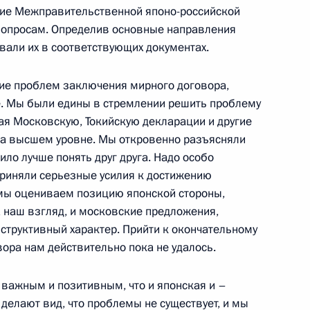
ние Межправительственной японо-российской
вопросам. Определив основные направления
вали их в соответствующих документах.
я верительных грамот
ие проблем заключения мирного договора,
ль
. Мы были едины в стремлении решить проблему
я Московскую, Токийскую декларации и другие
на высшем уровне. Мы откровенно разъясняли
лило лучше понять друг друга. Надо особо
дприняли серьезные усилия к достижению
я государственных наград
мы оцениваем позицию японской стороны,
ль
а наш взгляд, и московские предложения,
структивный характер. Прийти к окончательному
ора нам действительно пока не удалось.
ик
 важным и позитивным, что и японская и –
ия Еврейского общинного
делают вид, что проблемы не существует, и мы