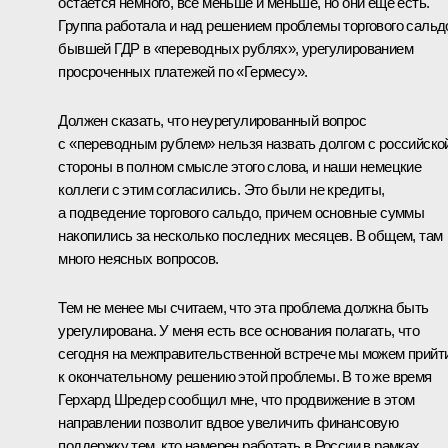
остается немного, все меньше и меньше, но они еще есть.
Группа работала и над решением проблемы торгового сальд
бывшей ГДР в «переводных рублях», урегулированием
просроченных платежей по «Гермесу».
Должен сказать, что неурегулированный вопрос
с «переводным рублем» нельзя назвать долгом с российско
стороны в полном смысле этого слова, и наши немецкие
коллеги с этим согласились. Это были не кредиты,
а подведение торгового сальдо, причем основные суммы
накопились за несколько последних месяцев. В общем, там
много неясных вопросов.
Тем не менее мы считаем, что эта проблема должна быть
урегулирована. У меня есть все основания полагать, что
сегодня на межправительственной встрече мы можем прийт
к окончательному решению этой проблемы. В то же время
Герхард Шредер сообщил мне, что продвижение в этом
направлении позволит вдвое увеличить финансовую
поддержку тем, кто намерен работать в России в рамках