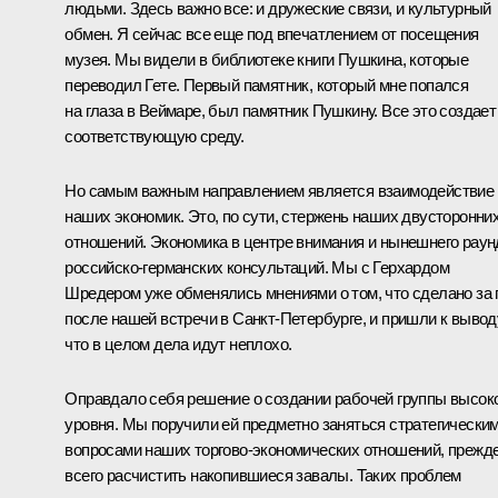
людьми. Здесь важно все: и дружеские связи, и культурный
обмен. Я сейчас все еще под впечатлением от посещения
музея. Мы видели в библиотеке книги Пушкина, которые
переводил Гете. Первый памятник, который мне попался
на глаза в Веймаре, был памятник Пушкину. Все это создает
соответствующую среду.
Но самым важным направлением является взаимодействие
наших экономик. Это, по сути, стержень наших двусторонни
отношений. Экономика в центре внимания и нынешнего раун
российско-германских консультаций. Мы с Герхардом
Шредером уже обменялись мнениями о том, что сделано за 
после нашей встречи в Санкт-Петербурге, и пришли к вывод
что в целом дела идут неплохо.
Оправдало себя решение о создании рабочей группы высок
уровня. Мы поручили ей предметно заняться стратегически
вопросами наших торгово-экономических отношений, прежд
всего расчистить накопившиеся завалы. Таких проблем