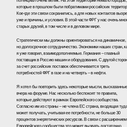
потенциал очень велик. На этой территории немало городов,
которые в прошлом были побратимами российских территор
Кое‑где эти связи сохранились, а для новых контактов вызр
уже и причины, и условия. В этой части ФРГ у нас очень мно
старых друзей, в том числе и в деловом мире.
Стратегически мы должны ориентироваться на динамичное,
но долгосрочное сотрудничество. Экономики наших стран, к
я уже говорил, взаимодополняемые. Германия – главный
поставщик в Россию машин и оборудования. С другой сторо
за счет российских поставок обеспечивается треть
потребностей ФРГ в газе и на четверть – в нефти.
Я хотел бы повторить здесь некоторые мысли, высказанны
вчера на форуме. Нас несколько беспокоят те правила,
которые действуют в рамках Европейского сообщества.
Согласно им из страны – не члена ЕС страна, входящая туда
может получать, учитывая ее потребности, не больше 30
процентов энергетических ресурсов. В связи с расширением
Европейского сообщества это может вызвать достаточно