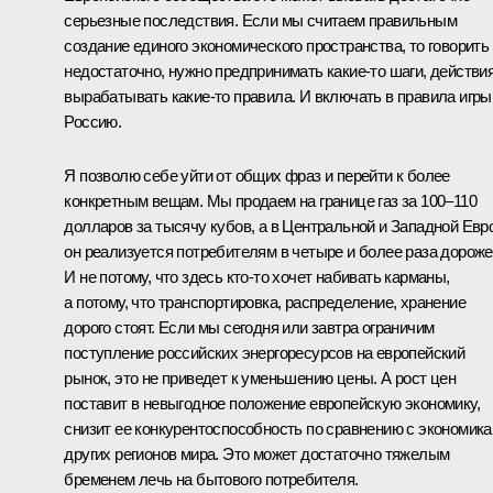
серьезные последствия. Если мы считаем правильным
создание единого экономического пространства, то говорить
недостаточно, нужно предпринимать какие‑то шаги, действия
вырабатывать какие‑то правила. И включать в правила игры
Россию.
Я позволю себе уйти от общих фраз и перейти к более
конкретным вещам. Мы продаем на границе газ за 100–110
долларов за тысячу кубов, а в Центральной и Западной Евр
он реализуется потребителям в четыре и более раза дороже
И не потому, что здесь кто‑то хочет набивать карманы,
а потому, что транспортировка, распределение, хранение
дорого стоят. Если мы сегодня или завтра ограничим
поступление российских энергоресурсов на европейский
рынок, это не приведет к уменьшению цены. А рост цен
поставит в невыгодное положение европейскую экономику,
снизит ее конкурентоспособность по сравнению с экономик
других регионов мира. Это может достаточно тяжелым
бременем лечь на бытового потребителя.