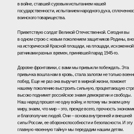
в войне, ставшей суровым испытанием нашей
государственности, испытанием народного духа, сплоченнос
воинского товарищества.
Приветствую солдат Великой Отечественной. Сегодня вы
в одном строю с новым поколением защитников Родины, вн
на исторической Красной площади, на площади, исхоженной
ратниками разных времен, принявшей парад 1945-го.
Дорогие фронтовики, с вами мы привыкли побеждать. Эта
привычка вошла нам в кровь, стала залогом не только воен
побед. Еще не раз она выручит в мирной жизни, поможет
нашему поколению выстроить сильную, процветающую стра
высоко поднимет российское знамя демократии и свободы.
Наш народ прошел не одну войну, и потому мы знаем цену
миру, знаем, что мир – это, прежде всего, прочность экономи
и благополучие людей. Они – основа внутренней и внешней
силы России, ее обороноспособности и безопасности. И эту
главную «военную тайну» мы передадим нашим детям.