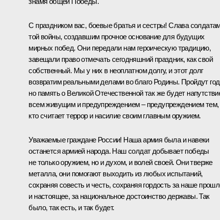
знамя общей Победы.
С праздником вас, боевые братья и сестры! Слава солдата
той войны, создавшим прочное основание для будущих
мирных побед. Они передали нам героическую традицию,
завещали право отмечать сегодняшний праздник, как свой
собственный. Мы у них в неоплатном долгу, и этот долг
возвратим реальными делами во благо Родины. Пройдут год
но память о Великой Отечественной так же будет напутстви
всем живущим и предупреждением – предупреждением тем,
кто считает террор и насилие своим главным оружием.
Уважаемые граждане России! Наша армия была и навеки
останется армией народа. Наш солдат добывает победы
не только оружием, но и духом, и волей своей. Они тверже
металла, они помогают выходить из любых испытаний,
сохраняя совесть и честь, сохраняя гордость за наше прош
и настоящее, за национальное достоинство державы. Так
было, так есть, и так будет.