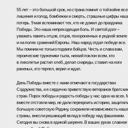
55 лет – это большой срок, но страна помнит о той войне все
лишения и голод, бомбежки и смерть, страшные цифры наш
потерь. 9 мая вспоминают тех, кто не дожил до праздника
Победы. Это наша непреходящая боль. И святой долг –
уважать память отцов, отцов, похороненных в родной земле
и на полях сражений Европы. Наш народ отдал победе все.
Мы помним не только подвиги бойцов. Честь и слава вам,
героические труженики тыла, низкий поклон всем, кто
в лихолетье растил хлеб, делал снаряды, ставил на ноги
раненых, кто терпел, верил и ждал.
День Победы вместе с нами отмечают в государствах
Содружества, и я сердечно приветствую ветеранов братски
стран. Порох победы и радость победы у нас одна на всех.
вместе отстояли мир, не дали перекроить историю, защитил
большую советскую Родину, сохранили независимость наш
страны, внесли решающий вклад в победу над фашизмом.
Сегодня вы снова в единой шеренге. В ваших руках славное