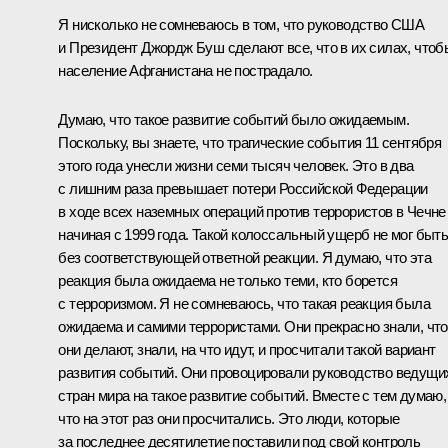
Я нисколько не сомневаюсь в том, что руководство США
и Президент Джордж Буш сделают все, что в их силах, чтоб
население Афганистана не пострадало.
Думаю, что такое развитие событий было ожидаемым.
Поскольку, вы знаете, что трагические события 11 сентября
этого года унесли жизни семи тысяч человек. Это в два
с лишним раза превышает потери Российской Федерации
в ходе всех наземных операций против террористов в Чечне
начиная с 1999 года. Такой колоссальный ущерб не мог быт
без соответствующей ответной реакции. Я думаю, что эта
реакция была ожидаема не только теми, кто борется
с терроризмом. Я не сомневаюсь, что такая реакция была
ожидаема и самими террористами. Они прекрасно знали, что
они делают, знали, на что идут, и просчитали такой вариант
развития событий. Они провоцировали руководство ведущи
стран мира на такое развитие событий. Вместе с тем думаю,
что на этот раз они просчитались. Это люди, которые
за последнее десятилетие поставили под свой контроль