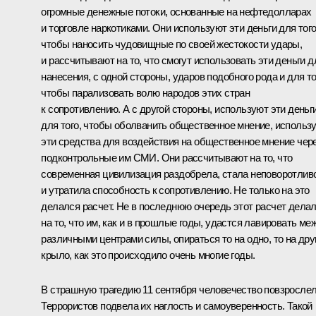
огромные денежные потоки, основанные на нефтедолларах
и торговле наркотиками. Они используют эти деньги для того
чтобы наносить чудовищные по своей жестокости удары,
и рассчитывают на то, что смогут использовать эти деньги д
нанесения, с одной стороны, ударов подобного рода и для то
чтобы парализовать волю народов этих стран
к сопротивлению. А с другой стороны, используют эти деньг
для того, чтобы оболванить общественное мнение, использ
эти средства для воздействия на общественное мнение чер
подконтрольные им СМИ. Они рассчитывают на то, что
современная цивилизация раздобрела, стала неповоротлив
и утратила способность к сопротивлению. Не только на это
делался расчет. Не в последнюю очередь этот расчет дела
на то, что им, как и в прошлые годы, удастся лавировать ме
различными центрами силы, опираться то на одно, то на дру
крыло, как это происходило очень многие годы.
В страшную трагедию 11 сентября человечество повзрослел
Террористов подвела их наглость и самоуверенность. Такой