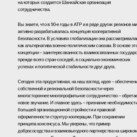
на которых создается Шанхайская организация
сотрудничества.
Вы знаете, что в 90-е годы в АТР и в ряде других регионов м
активно разрабатывалась концепция кооперативной
безопасности. В условиях глобализации она рассматривала
как альтернатива военно-политическим союзам. В основе эт
концепции – заинтересованность взаимосвязанных государс
прежде всего стран-соседей, в социально-экономических
успехах и политической стабильности друг друга.
Сегодня эта продуктивная, на наш взгляд, идея – обеспечен
собственной и региональной безопасности через
многостороннее многопрофильное сотрудничество – обрета
новое звучание. И главное здесь – признание необходимост
большей организационной стройности и правовой
оформленности структур кооперации. При сохранении
принципа консенсуса. Мы уверены, что пример
добрососедства и взаимовыгодного партнерства на широко