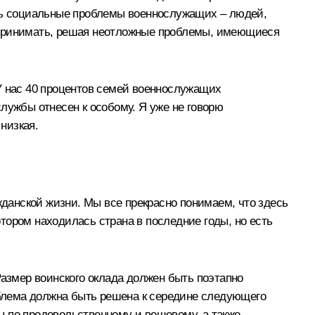
ать социальные проблемы военнослужащих – людей,
едпринимать, решая неотложные проблемы, имеющиеся
У нас 40 процентов семей военнослужащих
лужбы отнесен к особому. Я уже не говорю
низкая.
данской жизни. Мы все прекрасно понимаем, что здесь
отором находилась страна в последние годы, но есть
змер воинского оклада должен быть поэтапно
роблема должна быть решена к середине следующего
ы по продовольственному и вещевому, а также