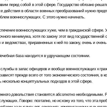
тавим перед собой в этой сфере. Государство обязано реш
все действия в области военных преобразований нужно пр
блем военнослужащих. С этого нужно начинать.
еспечение военнослужащих хуже, чем в гражданской сфере. 
ного минимума, хотя по закону этот вид государственной с
и ведомствах, приравненных к ней по закону, очень и очень 
Лечебная база находится в удручающем состоянии.
службы в запас офицеров и вообще военнослужащих к граж
зависят прежде всего от того экономического состояния, в к
ть несколько концептуальных подходов в этой сфере.
жного довольствия становятся абсолютно необходимыми. Ра
лужащих. Говорю: поэтапно, но исхожу из того, что эта п
дбавки за выслугу лет, сохранить компенсационные выплат