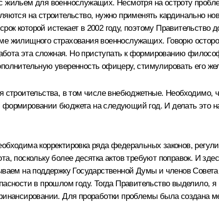
с жильем для военнослужащих. Несмотря на остроту пробле
еляются на строительство, нужно применять кардинально но
ок которой истекает в 2002 году, поэтому Правительство д
ме жилищного страхования военнослужащих. Говорю осторож
 работа эта сложная. Но приступать к формированию филосо
ополнительную уверенность офицеру, стимулировать его жел
ля строительства, в том числе внебюджетные. Необходимо, 
 формировании бюджета на следующий год. И делать это на
необходима корректировка ряда федеральных законов, рег
а, поскольку более десятка актов требуют поправок. И здес
итываем на поддержку Государственной Думы и членов Сове
пасности в прошлом году. Тогда Правительство выделило, я 
 финансировании. Для проработки проблемы была создана м