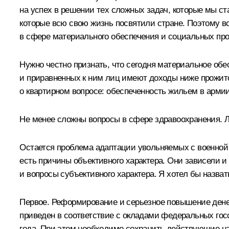
на успех в решении тех сложных задач, которые мы с
которые всю свою жизнь посвятили стране. Поэтому 
в сфере материального обеспечения и социальных про
Нужно честно признать, что сегодня материальное об
и приравненных к ним лиц имеют доходы ниже прожиточ
о квартирном вопросе: обеспеченность жильем в армии 
Не менее сложны вопросы в сфере здравоохранения. 
Остается проблема адаптации увольняемых с военной 
есть причины объективного характера. Они зависели и 
и вопросы субъективного характера. Я хотел бы назва
Первое. Реформирование и серьезное повышение дене
приведен в соответствие с окладами федеральных госс
года. При этом необходимо сохранить действующие на