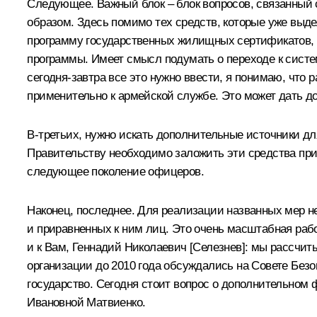
Следующее. Важный блок – блок вопросов, связанный 
образом. Здесь помимо тех средств, которые уже выд
программу государственных жилищных сертификатов, ср
программы. Имеет смысл подумать о переходе к систе
сегодня-завтра все это нужно ввести, я понимаю, что
применительно к армейской службе. Это может дать д
В‑третьих, нужно искать дополнительные источники д
Правительству необходимо заложить эти средства при
следующее поколение офицеров.
Наконец, последнее. Для реализации названных мер 
и приравненных к ним лиц. Это очень масштабная работ
и к Вам, Геннадий Николаевич [Селезнев]: мы рассч
организации до 2010 года обсуждались на Совете Безо
государство. Сегодня стоит вопрос о дополнительном
Ивановной Матвиенко.