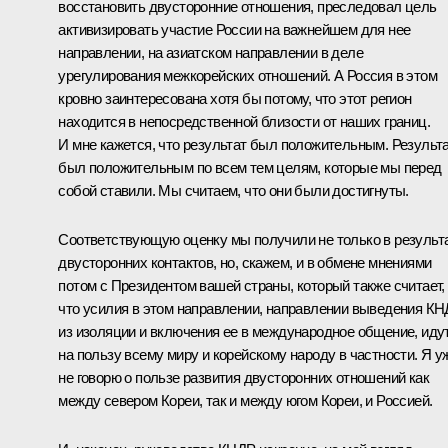
восстановить двусторонние отношения, преследовал цель
активизировать участие России на важнейшем для нее
направлении, на азиатском направлении в деле
урегулирования межкорейских отношений. А Россия в этом
кровно заинтересована хотя бы потому, что этот регион
находится в непосредственной близости от наших границ.
И мне кажется, что результат был положительным. Результ
был положительным по всем тем целям, которые мы перед
собой ставили. Мы считаем, что они были достигнуты.
Соответствующую оценку мы получили не только в результ
двусторонних контактов, но, скажем, и в обмене мнениями
потом с Президентом вашей страны, который также считает,
что усилия в этом направлении, направлении выведения К
из изоляции и включения ее в международное общение, иду
на пользу всему миру и корейскому народу в частности. Я у
не говорю о пользе развития двусторонних отношений как
между севером Кореи, так и между югом Кореи, и Россией.