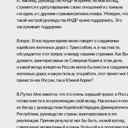
И, наконец, руководство КНДР искренне, на мой взгляд,
стремится к урегулированию своих отношений и с южным
соседом, и с другими странами региона и мира. Убежден, что
такой настрой руководства КНДР нужно поддержать. Это
заслуживает поддержки.
Вопрос: В последнее время много говорят о соединении
корейских железных дорог с Транссибом, и, в частности,
обсуждается этот вопрос и между нашими странами. Как Вы
думаете, заинтересована ли Северная Корея в этом деле,
и какой вклад конкретно Россия могла бы внести в соединен
железных дорог, и какую пользу эта работа, этот проект мог
принести как России, так и Южной Корее?
В.Путин: Мне кажется, что это очень хороший проект, и Росс
готова внести в его реализацию свой вклад. Насколько я по
из бесед с руководством Корейской Народно-Демократичес
Республики, руководство страны заинтересовано в его
реализации. Причем результат мог бы быть, на мой взгляд,
совершенно неожиданный и очень большой и в политическо