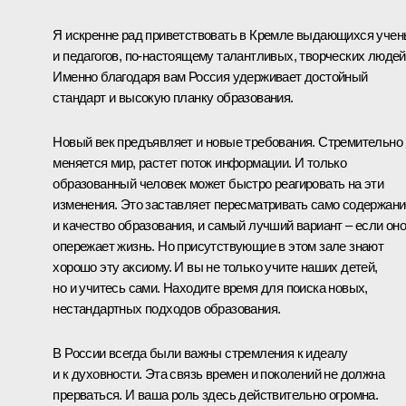
Я искренне рад приветствовать в Кремле выдающихся уче
и педагогов, по‑настоящему талантливых, творческих людей
Именно благодаря вам Россия удерживает достойный
стандарт и высокую планку образования.
Новый век предъявляет и новые требования. Стремительно
меняется мир, растет поток информации. И только
образованный человек может быстро реагировать на эти
изменения. Это заставляет пересматривать само содержани
и качество образования, и самый лучший вариант – если он
опережает жизнь. Но присутствующие в этом зале знают
хорошо эту аксиому. И вы не только учите наших детей,
но и учитесь сами. Находите время для поиска новых,
нестандартных подходов образования.
В России всегда были важны стремления к идеалу
и к духовности. Эта связь времен и поколений не должна
прерваться. И ваша роль здесь действительно огромна.