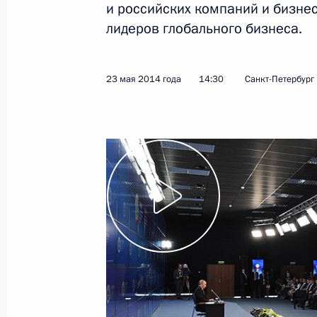
в узком составе
и российских компаний и бизне
лидеров глобального бизнеса.
29 мая 2014 года
Видео, 3 мин.
23 мая 2014 года
14:30
Санкт-Петербург
Награждение членов
сборной России по хоккею