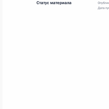
Статус материала
Опублик
Встреча с руководителями
Дата пу
энергетических компаний
24 мая 2014 года
Видео, 3 мин.