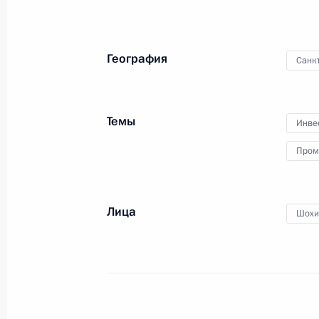
География
Санк
26 мая 2014 года
Видео, 17 мин.
Темы
Инве
Пром
Лица
Шохи