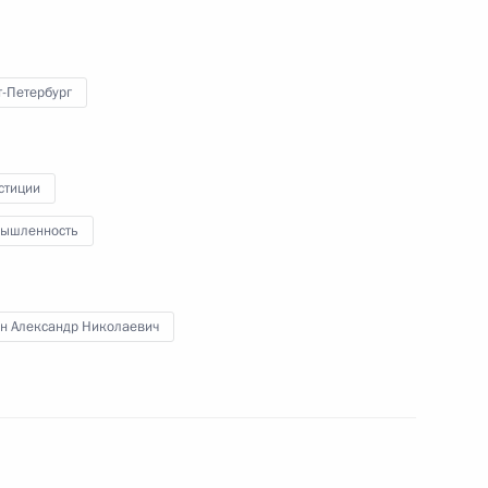
мировых информагентств
т-Петербург
24 мая 2014 года
Видео, 1 ч.
стиции
ышленность
н Александр Николаевич