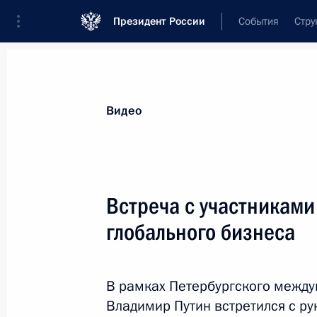
Президент России
События
Стру
Видеозаписи
Фотографии
Аудиозапи
Все материалы
Выступления
Совещан
Видео
Показа
Встреча с участниками
глобального бизнеса
Начало заседания Высшего
Евразийского
В рамках Петербургского межд
экономического совета
Владимир Путин встретился с р