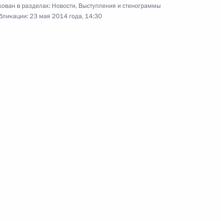
ован в разделах:
Новости
,
Выступления и стенограммы
Петербургский
бликации:
23 мая 2014 года, 14:30
международный
экономический форум
23 мая 2014 года
Видео, 38 мин.