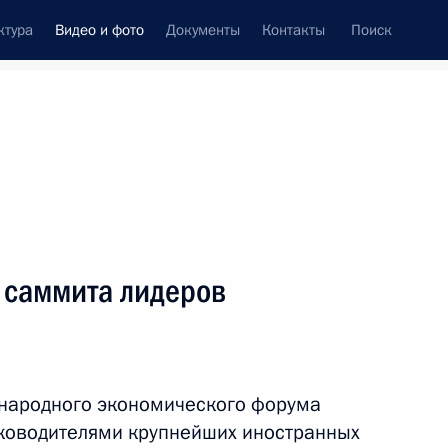
ктура
Видео и фото
Документы
Контакты
Поиск
си
ия, встречи
Встречи со СМИ
май, 2014
ть следующие материалы
 саммита лидеров
Совещание с членами
Правительства
ународного экономического форума
уководителями крупнейших иностранных