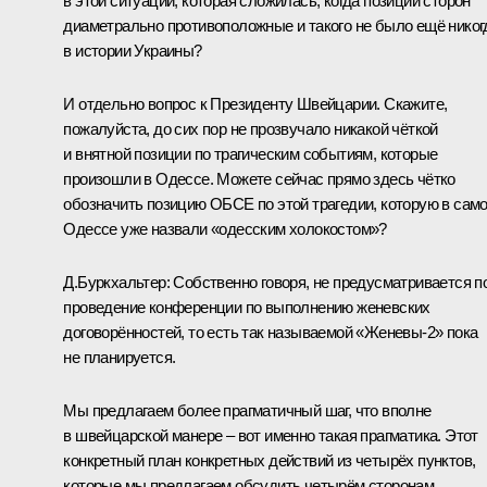
в этой ситуации, которая сложилась, когда позиции сторон
диаметрально противоположные и такого не было ещё никог
в истории Украины?
И отдельно вопрос к Президенту Швейцарии. Скажите,
пожалуйста, до сих пор не прозвучало никакой чёткой
и внятной позиции по трагическим событиям, которые
произошли в Одессе. Можете сейчас прямо здесь чётко
обозначить позицию ОБСЕ по этой трагедии, которую в сам
Одессе уже назвали «одесским холокостом»?
Д.Буркхальтер:
Собственно говоря, не предусматривается п
проведение конференции по выполнению женевских
договорённостей, то есть так называемой «Женевы-2» пока
не планируется.
Мы предлагаем более прагматичный шаг, что вполне
в швейцарской манере – вот именно такая прагматика. Этот
конкретный план конкретных действий из четырёх пунктов,
которые мы предлагаем обсудить четырём сторонам,