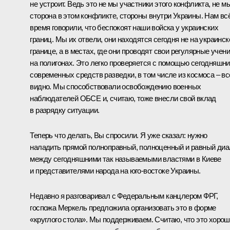
не устроит. Ведь это не мы участники этого конфликта, не м
сторона в этом конфликте, стороны внутри Украины. Нам вс
время говорили, что беспокоят наши войска у украинских
границ. Мы их отвели, они находятся сегодня не на украинск
границе, а в местах, где они проводят свои регулярные учени
на полигонах. Это легко проверяется с помощью сегодняшн
современных средств разведки, в том числе из космоса – вс
видно. Мы способствовали освобождению военных
наблюдателей ОБСЕ и, считаю, тоже внесли свой вклад
в разрядку ситуации.
Теперь что делать, Вы спросили. Я уже сказал: нужно
наладить прямой полноправный, полноценный и равный диа
между сегодняшними так называемыми властями в Киеве
и представителями народа на юго-востоке Украины.
Недавно я
разговаривал
с Федеральным канцлером ФРГ,
госпожа Меркель предложила организовать это в форме
«круглого стола». Мы поддерживаем. Считаю, что это хоро