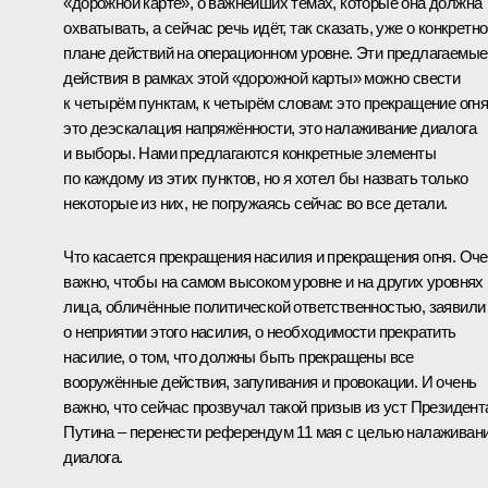
«дорожной карте», о важнейших темах, которые она должна
охватывать, а сейчас речь идёт, так сказать, уже о конкретн
плане действий на операционном уровне. Эти предлагаемые
действия в рамках этой «дорожной карты» можно свести
к четырём пунктам, к четырём словам: это прекращение огня
это деэскалация напряжённости, это налаживание диалога
и выборы. Нами предлагаются конкретные элементы
по каждому из этих пунктов, но я хотел бы назвать только
некоторые из них, не погружаясь сейчас во все детали.
Что касается прекращения насилия и прекращения огня. Оч
важно, чтобы на самом высоком уровне и на других уровнях
лица, обличённые политической ответственностью, заявили
о неприятии этого насилия, о необходимости прекратить
насилие, о том, что должны быть прекращены все
вооружённые действия, запугивания и провокации. И очень
важно, что сейчас прозвучал такой призыв из уст Президент
Путина – перенести референдум 11 мая с целью налаживан
диалога.