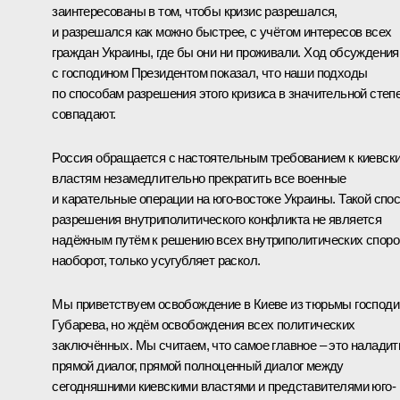
заинтересованы в том, чтобы кризис разрешался,
и разрешался как можно быстрее, с учётом интересов всех
граждан Украины, где бы они ни проживали. Ход обсуждения
с господином Президентом показал, что наши подходы
по способам разрешения этого кризиса в значительной степ
совпадают.
Россия обращается с настоятельным требованием к киевск
властям незамедлительно прекратить все военные
и карательные операции на юго-востоке Украины. Такой спо
разрешения внутриполитического конфликта не является
надёжным путём к решению всех внутриполитических споро
наоборот, только усугубляет раскол.
Мы приветствуем освобождение в Киеве из тюрьмы господи
Губарева, но ждём освобождения всех политических
заключённых. Мы считаем, что самое главное – это наладит
прямой диалог, прямой полноценный диалог между
сегодняшними киевскими властями и представителями юго-