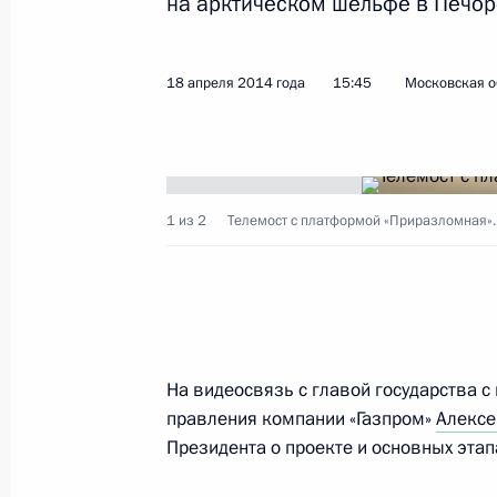
на арктическом шельфе в Печор
Показа
18 апреля 2014 года
15:45
Московская о
29 апреля 2014 года, вторник
Ответы на вопросы журналистов по
1 из 2
Телемост с платформой «Приразломная».
Евразийского экономического сов
29 апреля 2014 года, 23:30
Минск
Выступление на заседании Высшег
На видеосвязь с главой государства 
экономического совета в узком сос
правления компании «Газпром»
Алексе
29 апреля 2014 года, 19:00
Президента о проекте и основных этап