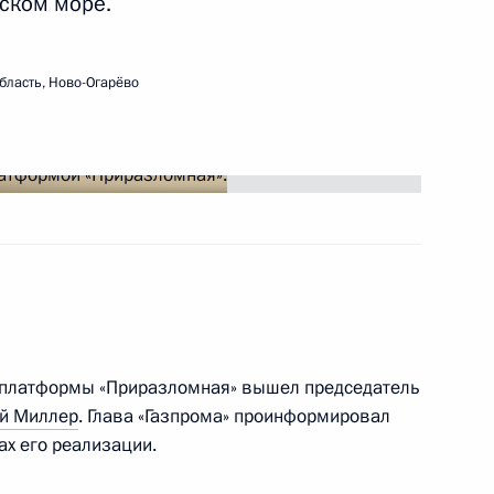
ском море.
ть следующие материалы
бласть, Ново-Огарёво
 итогам заседания Высшего
1
7м
ета
о Евразийского
1
3м
с платформы «Приразломная» вышел председатель
таве
й Миллер
. Глава «Газпрома» проинформировал
ах его реализации.