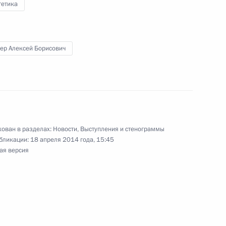
гетика
ки Саха (Якутия) Егором
3
ер Алексей Борисович
 Совета по нацпроектам
14
24м
ован в разделах:
Новости
,
Выступления и стенограммы
бликации:
18 апреля 2014 года, 15:45
ая версия
оту»