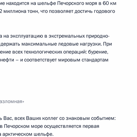
е находится на шельфе Печорского моря в 60 км
2 миллиона тонн, что позволяет достичь годового
го развития моногородов
10
5м
а на эксплуатацию в экстремальных природно-
ыдержать максимальные ледовые нагрузки. При
ние всех технологических операций: бурение,
ку нефти – и соответствует мировым стандартам
ателей
7
35м
разломная»
ническому сотрудничеству
6м
ть Вас, всех Ваших коллег со знаковым событием:
ами
 в Печорском море осуществляется первая
на арктическом шельфе.