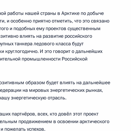
ной работы нашей страны в Арктике по добыче
и, и особенно приятно отметить, что это связано
ермского края Виктором
3
этого и подобных ему проектов существенным
озитивно влиять на развитие российского
упных танкера ледового класса будут
и круглогодично. И это говорит о дальнейших
роительной промышленности Российской
льных и местных СМИ
 позитивным образом будет влиять на дальнейшее
:
11
едерации на мировых энергетических рынках,
г
нашу энергетическую отрасль.
ших партнёров, всех, кто довёл этот проект
ительным продвижением в освоении арктического
 и пожелать успехов.