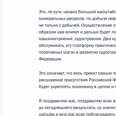
Это, по сути, начало большой масштаб
минеральных ресурсов, по добыче нефт
Рабочая встреча с губернатором П
не только с добычей. Осуществление 
Басаргиным
образом уже влияет и дальше будет п
машиностроения, судостроения. Два кр
25 апреля 2014 года, 12:15
Москва, Кремль
обслуживать эту платформу практическ
позитивных шагах в развитии судост
Федерации.
24 апреля 2014 года, четверг
Медиафорум независимых региона
Это означает, что весь проект самым
расширение присутствия Российской Ф
24 апреля 2014 года, 16:20
Санкт-Петербур
будет укреплять экономику в целом и 
Я поздравляю вас, поздравляю всех ва
23 апреля 2014 года, среда
до сегодняшнего результата, со знач
шельфа и хочу вас всех поблагодарить