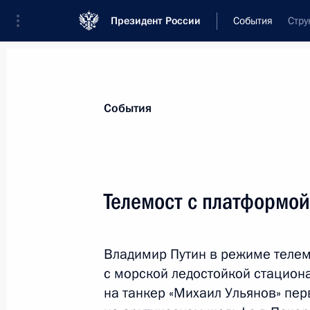
Президент России
События
Стру
Президент
Администрация
Государст
Новости
Стенограммы
Поездки
Те
События
Рубрикация материалов
Все материалы
Телемост с платформо
Послания Федеральному Собранию
Заявления по важнейшим вопросам
Владимир Путин в режиме телем
Совещания, заседания, рабочие встречи
с морской ледостойкой стацио
Речи и обращения
на танкер «Михаил Ульянов» пер