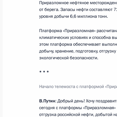
Приразломное нефтяное месторождени
от берега. Запасы нефти составляют 7
28 апреля 2014 года, понедельник
уровня добычи 6,6 миллиона тонн.
Совещание по вопросам стабильно
Платформа «Приразломная» рассчитан
28 апреля 2014 года, 18:50
Петрозаводск
климатических условиях и способна в
этом платформа обеспечивает выполне
добычу, хранение, подготовку, отгруз
Встреча с членами Совета законод
экологической безопасности.
28 апреля 2014 года, 15:40
Петрозаводск
* * *
Начало телемоста с платформой «При
25 апреля 2014 года, пятница
Заседание Комиссии по военно-тех
В.Путин
: Добрый день! Хочу поздрави
России с иностранными государств
сегодня с платформы «Приразломная»
отгрузка российской нефти, добытой 
25 апреля 2014 года, 13:20
Москва, Кремль