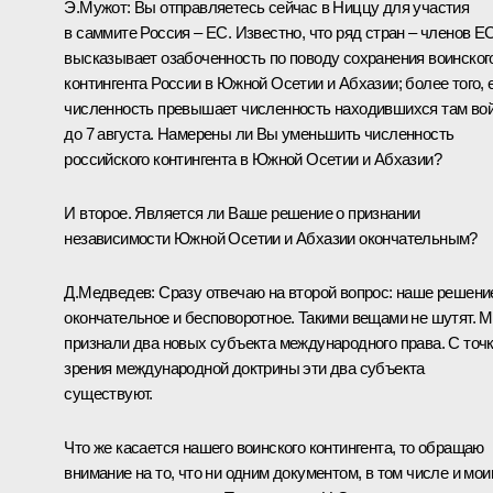
Э.Мужот: Вы отправляетесь сейчас в Ниццу для участия
в саммите Россия – ЕС. Известно, что ряд стран – членов Е
высказывает озабоченность по поводу сохранения воинског
контингента России в Южной Осетии и Абхазии; более того, 
численность превышает численность находившихся там во
до 7 августа. Намерены ли Вы уменьшить численность
российского контингента в Южной Осетии и Абхазии?
И второе. Является ли Ваше решение о признании
независимости Южной Осетии и Абхазии окончательным?
Д.Медведев: Сразу отвечаю на второй вопрос: наше решени
окончательное и бесповоротное. Такими вещами не шутят. 
признали два новых субъекта международного права. С точ
зрения международной доктрины эти два субъекта
существуют.
Что же касается нашего воинского контингента, то обращаю
внимание на то, что ни одним документом, в том числе и мо