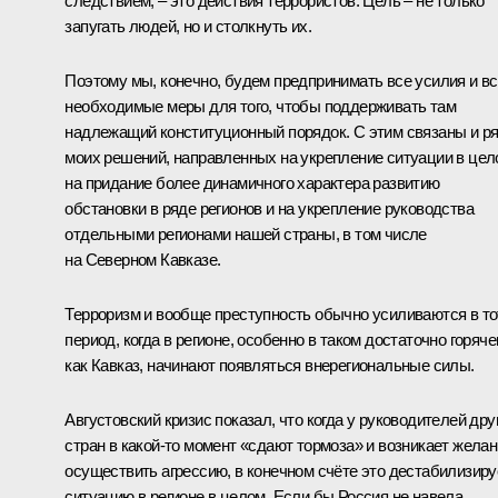
следствием, – это действия террористов. Цель – не только
запугать людей, но и столкнуть их.
Поэтому мы, конечно, будем предпринимать все усилия и в
необходимые меры для того, чтобы поддерживать там
надлежащий конституционный порядок. С этим связаны и р
моих решений, направленных на укрепление ситуации в цел
на придание более динамичного характера развитию
обстановки в ряде регионов и на укрепление руководства
отдельными регионами нашей страны, в том числе
на Северном Кавказе.
Терроризм и вообще преступность обычно усиливаются в то
период, когда в регионе, особенно в таком достаточно горяче
как Кавказ, начинают появляться внерегиональные силы.
Августовский кризис показал, что когда у руководителей дру
стран в какой‑то момент «сдают тормоза» и возникает жела
осуществить агрессию, в конечном счёте это дестабилизиру
ситуацию в регионе в целом. Если бы Россия не навела