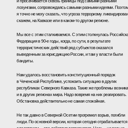
и просачивается сквозь границы под самыми разными
лозунгами, сопровождаясь самыми разными идеями. Поэто
я точно не могу сказать, что угроза терроризму ликвидирован
скажем, на Кавказе или в каком‑то другом регионе.
Мы все с этим сталкиваемся. С этим столкнулась Российск
Федерация в 90-е годы, когда, по сути, в результате
террористических действий ряд субъектов оказался
выведенным за юрисдикцию России, и там у власти были
бандиты.
Нам удалось восстановить конституционный порядок
в Чеченской Республике, успокоить ситуацию в других
республиках Северного Кавказа. Такие же проблемы возник
и в других регионах мира. Надо вовремя на них реагировать.
Обстановка действительно не самая спокойная.
Не так давно в Северной Осетии прогремел взрыв, погибли
люди. По основной версии, которая сегодня отрабатывается