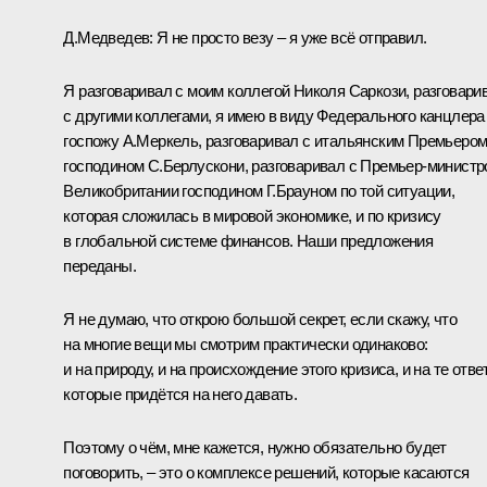
Д.Медведев: Я не просто везу – я уже всё отправил.
Я разговаривал с моим коллегой Николя Саркози, разговари
с другими коллегами, я имею в виду Федерального канцлера
госпожу А.Меркель, разговаривал с итальянским Премьеро
господином С.Берлускони, разговаривал с Премьер-минист
Великобритании господином Г.Брауном по той ситуации,
которая сложилась в мировой экономике, и по кризису
в глобальной системе финансов. Наши предложения
переданы.
Я не думаю, что открою большой секрет, если скажу, что
на многие вещи мы смотрим практически одинаково:
и на природу, и на происхождение этого кризиса, и на те отве
которые придётся на него давать.
Поэтому о чём, мне кажется, нужно обязательно будет
поговорить, – это о комплексе решений, которые касаются