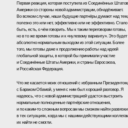
Первая реакция, которая поступила из Соединённых Штато
Америки со стороны новой администрации, обнадёживает.
Во всяком случае, наши будущие партнёры думают над тем
полезно это или нет, эффективно или не эффективно. Стало
быть, есть, о чём говорить. Мы к таким переговорам готовы,
но в то же время готовы и к «нулевому варианту». Это будет
абсолютно нормальным выходом из этой ситуации. Более
того, мы готовы даже к продолжению работы над идеей
глобальной защиты, в которой бы принимали участие
и Соединённые Штаты Америки, и страны Евросоюза,
и Российская Федерация.
Что же касается моих отношений с избранным Президентом
с Бараком Обамой, у меня с ним был хороший разговор. Я
надеюсь, что с новой администрацией удастся выстроить
нормальные полноценные партнёрские отношения,
и по каким‑то сложным вопросам мы сможем найти развязки
в тех ситуациях, когда мы с нашими действующими коллега
их найти не смогли.