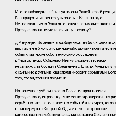
Многие наблюдатели были удивлены Вашей первой реакцие
Вы «пригрозили» развернуть ракеты в Калининграде.
Не поставит ли это Ваши отношения с новым американским
Президентом на некую конфликтную основу?
Д.Медведев: Вы знаете, я вообще не хотел бы связывать св
выступление 5 ноября с какими‑либо другими политическим
событиями, кроме собственно самого обращения
к Федеральному Собранию. Иными словами, это никак
не связано с выборами в Соединённых Штатах Америки или
с какими‑то другими внешнеполитическими событиями. Бол
того, это внутренний документ.
Но, конечно, с учётом того что Послание произносится
Президентом один раз в год, я не мог не отреагировать на ря
серьёзных внешнеполитических событий и тех угроз, котор
стоят перед нашей страной. Одна из них – это решение,
которое приняла действующая администрация Соединённы