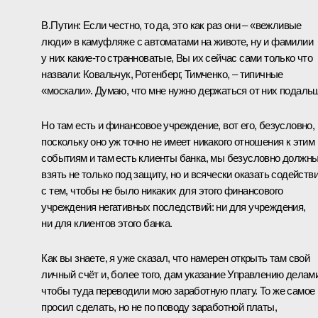
В.Путин:
Если честно, то да, это как раз они – «вежливые
люди» в камуфляже с автоматами на животе, ну и фамилии
у них какие‑то странноватые, Вы их сейчас сами только что
назвали: Ковальчук, Ротенберг, Тимченко, – типичные
«москали». Думаю, что мне нужно держаться от них подаль
Но там есть и финансовое учреждение, вот его, безусловно,
поскольку оно уж точно не имеет никакого отношения к этим
событиям и там есть клиенты банка, мы безусловно должн
взять не только под защиту, но и всячески оказать содейств
с тем, чтобы не было никаких для этого финансового
учреждения негативных последствий: ни для учреждения,
ни для клиентов этого банка.
Как вы знаете, я уже сказал, что намерен открыть там свой
личный счёт и, более того, дам указание Управлению делами
чтобы туда переводили мою заработную плату. То же самое
просил сделать, но не по поводу заработной платы,