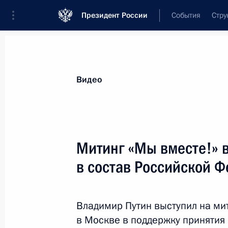
Президент России
События
Стру
Видеозаписи
Фотографии
Аудиозапи
Все материалы
Выступления
Совещан
Видео
Показа
Митинг «Мы вместе!» 
в состав Российской 
Съезд Российского союза
промышленников
Владимир Путин выступил на ми
и предпринимателей
в Москве в поддержку принятия