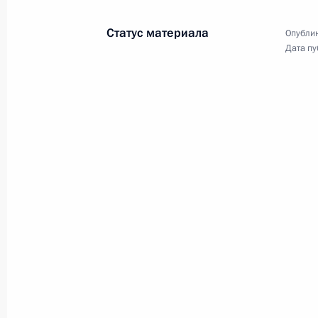
по экономическим вопросам
Статус материала
Опублик
Дата пу
12 марта 2014 года
Видео, 3 мин.