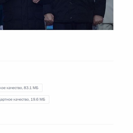
паралимпийских комитетов
13 марта 2014 года
Видео, 9 мин.
кое качество,
83.1 МБ
артное качество,
19.6 МБ
Встреча с членами