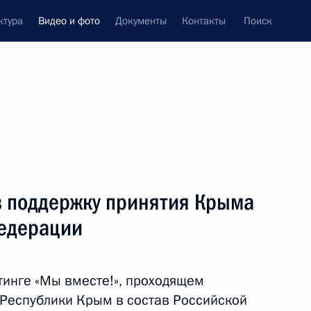
ктура
Видео и фото
Документы
Контакты
Поиск
си
ия, встречи
Встречи со СМИ
март, 2014
ть следующие материалы
в поддержку принятия Крыма
Федерации
Митинг «Мы вместе!»
в поддержку принятия Крыма
тинге «Мы вместе!», проходящем
в состав Российской
 Республики Крым в состав Российской
Федерации