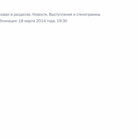
Международного
паралимпийского комитета
ован в разделах:
Новости
,
Выступления и стенограммы
бликации:
18 марта 2014 года, 19:30
7 марта 2014 года
Видео, 10 мин.