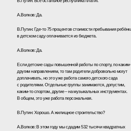
В.Путин:
Всё остальное республика платит.
А.Волков:
Да.
В.Путин:
Где‑то 75 процентов стоимости пребывания ребёнк
в детском саду оплачивается из бюджета.
А.Волков:
Да.
Если детские сады повышенной работы по спорту, по каким‑
другим направлениям, то там родители добровольно могут
доплачивать, но это уже работа самого детского сада
с родителями. Отдельные группы занимаются, допустим,
каким‑то спортом, другие – на музыкальных инструментах.
В общем, это уже работа персональная.
В.Путин:
Хорошо. А жилищное строительство?
А.Волков:
В этом году мы сдадим 532 тысячи квадратных