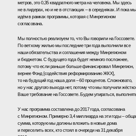
метров, это 0,35 квадратного метра на человека. Мы здесь
не в лидерах, но и не в отстающих – в середняках. И пока м
идём в рамках программы, которая с Минрегионом
согласована.
Мы полностью реализуем то, что Вы говорили на
Госсовете
.
По ветхому жилью мы последние три года выполнили все
наши обязательства и соглашения между Минрегионом
и бюджетом. С будущего года будет немного посложнее,
потому что если раньше больше финансировал Минрегион,
вернее Фонд [содействия реформированию ЖКХ],
то на будущий год наша доля – 60 процентов. Сложновато,
но у нас другого выхода нет, потому что мы получили жёстко
Ваше требование на Госсовете. Будем упираться, выполнят
У нас программа составлена до 2017 года, согласована
с Минрегионом. Примерно 3,4 миллиарда на эти годы – общ
сумма, которую мы должны вложить в новые дома
и переселить всех, кто стоял в очереди на 31 декабря