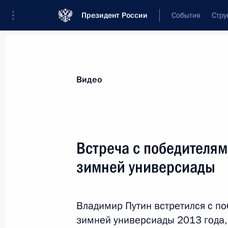
Президент России
События
Стру
Видеозаписи
Фотографии
Аудиозапи
Все материалы
Выступления
Совещан
Видео
Показа
Встреча с победителя
зимней универсиады
Совещание с членами
Правительства
Владимир Путин встретился с п
зимней универсиады 2013 года,