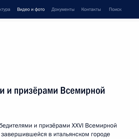
ктура
Видео и фото
Документы
Контакты
Поиск
си
ия, встречи
Встречи со СМИ
январь, 2014
ть следующие материалы
ми и призёрами Всемирной
Заявления для прессы
по итогам российско-
обедителями и призёрами XXVI Всемирной
венгерских переговоров
 завершившейся в итальянском городе