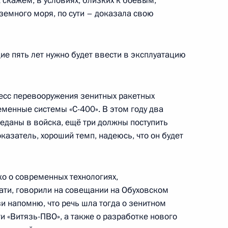
к скажем, в условиях, близких к боевым,
земного моря, по сути – доказала свою
оздушно-космической
3
2м
ие пять лет нужно будет ввести в эксплуатацию
цесс перевооружения зенитных ракетных
еменные системы «С-400». В этом году два
 ВВС
2
4м
еданы в войска, ещё три должны поступить
оказатель, хороший темп, надеюсь, что он будет
ко о современных технологиях,
лимпиаде-2014
8
5м
ати, говорили на совещании на Обуховском
зи напомню, что речь шла тогда о зенитном
и «Витязь-ПВО», а также о разработке нового