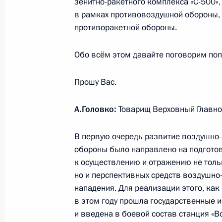
зенитно-ракетного комплекса «С-500»
27 ноября 2013 года, среда
в рамках противовоздушной обороны, н
противоракетной обороны.
Совещание по развитию Военно-М
27 ноября 2013 года, 20:30
Сочи
Обо всём этом давайте поговорим по
Прошу Вас.
Совещание по вопросам развития 
А.Головко:
Товарищ Верховный Главн
стратегического назначения
27 ноября 2013 года, 17:15
Сочи
В первую очередь развитие воздушно
обороны было направлено на подгото
к осуществлению и отражению не толь
26 ноября 2013 года, вторник
но и перспективных средств воздушно
нападения. Для реализации этого, как
Российско-итальянский бизнес-фо
в этом году прошла государственные 
26 ноября 2013 года, 21:30
Триест
и введена в боевой состав станция «