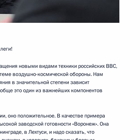
ны и представителями
3
3м
леги!
ой группировки космических
4
4м
нащения новыми видами техники российских ВВС,
стеме воздушно-космической обороны. Нам
ояния в значительной степени зависит
Вообще это один из важнейших компонентов
ммы по разработке
3
1м
жия
ии, оно положительное. В качестве примера
сокой заводской готовности «Воронеж». Она
инграде, в Лехтуси, и надо сказать, что