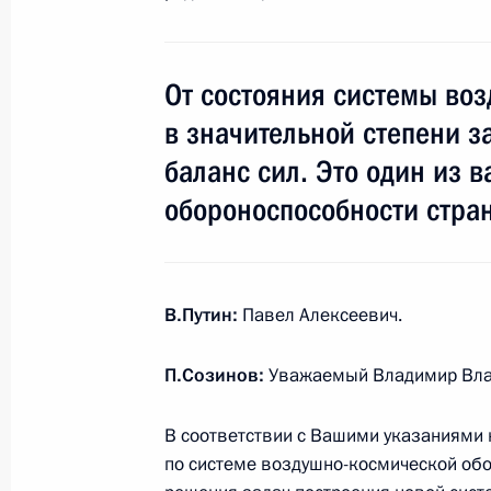
Совещание по развитию авиационн
22 ноября 2013 года, 20:30
Санкт-Петербур
От состояния системы во
в значительной степени з
Пресс-конференция по итогам засе
баланс сил. Это один из 
высшего уровня между Россией и Т
обороноспособности стра
22 ноября 2013 года, 16:00
Санкт-Петербур
В.Путин:
Павел Алексеевич.
Заседание Совета сотрудничества 
и Турцией
П.Созинов:
Уважаемый Владимир Вла
22 ноября 2013 года, 15:50
Санкт-Петербур
В соответствии с Вашими указаниями 
по системе воздушно-космической обо
Встреча c Премьер-министром Тур