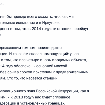
а.
ел бы прежде всего сказать, что, как мы
тельные испытания и в Иркутске,
язи с завершением
ены в том, что в 2014 году эти станции перейдут
 программе 24 ноября
.
опережающим темпом производство
ии. И то, о чём сказал командующий: у нас
 в том, что все четыре вновь вводимых объекта,
2014 году обеспечены основной массой
ы без срыва сроков приступим к предварительным,
м. Это то, что касается станций.
бо
4
г
олокационного поля Российской Федерации, как я
им, и к 2018 году у нас будет сплошное
дерации в установленных границах.