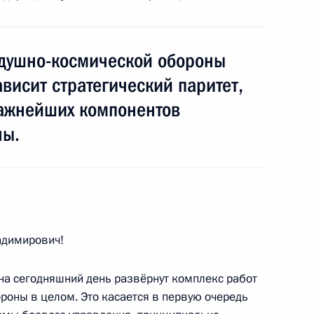
ого двигателестроения
10
6м
г
здушно-космической обороны
ависит стратегический паритет,
дания Совета сотрудничества
3
23м
важнейших компонентов
урцией
ны.
г
высшего уровня между Россией
6
6м
димирович!
г
на сегодняшний день развёрнут комплекс работ
роны в целом. Это касается в первую очередь
ции Реджепом Тайипом
2