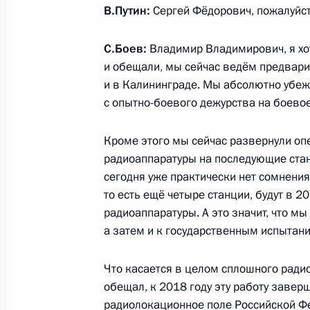
В.Путин:
Сергей Фёдорович, пожалуйст
24 ноября 2013 года, воскресенье
С.Боев:
Владимир Владимирович, я хот
и обещали, мы сейчас ведём предвари
Заявление Владимира Путина в св
и в Калининграде. Мы абсолютно убежд
переговоров по иранской ядерной
с опытно-боевого дежурства на боевое
2013 года
Кроме этого мы сейчас развернули 
24 ноября 2013 года, 17:00
радиоаппаратуры на последующие станц
сегодня уже практически нет сомнения
то есть ещё четыре станции, будут в 
22 ноября 2013 года, пятница
радиоаппаратуры. А это значит, что м
а затем и к государственным испытания
Открытие чемпионата мира по сам
22 ноября 2013 года, 21:30
Санкт-Петербур
Что касается в целом сплошного ради
обещал, к 2018 году эту работу заверш
радиолокационное поле Российской Фе