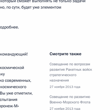
, который сможет выполнять не только задачи
о, по сути, будет уже элементом
орского Флота
1
2м
подробнее.
Ракетных войск
5
4м
Смотрите также
окомандующий!
Совещание по вопросам
-космической
развития Ракетных войск
вку
стратегического
ко современных,
назначения
-космического
27 ноября 2013 года
 Вы уже отметили,
рум
Совещание по развитию
3
2м
испытания
Военно-Морского Флота
Воронеж-М»
27 ноября 2013 года