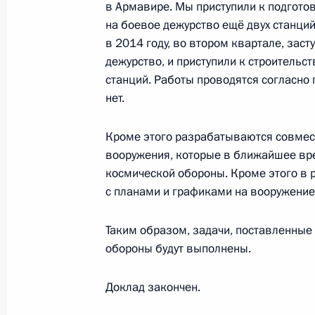
в Армавире. Мы приступили к подгото
на боевое дежурство ещё двух станций
в 2014 году, во втором квартале, заст
Российско-итальянские межгосудар
дежурство, и приступили к строительс
26 ноября 2013 года, 19:15
Триест
станций. Работы проводятся согласно 
нет.
Кроме этого разрабатываются совме
25 ноября 2013 года, понедельник
вооружения, которые в ближайшее вре
Встреча с Романо Проди
космической обороны. Кроме этого в 
с планами и графиками на вооружение 
25 ноября 2013 года, 23:20
Рим
Таким образом, задачи, поставленные
обороны будут выполнены.
Встреча с руководителем Федераль
Михаилом Мишустиным
Доклад закончен.
25 ноября 2013 года, 11:20
Москва, Кремль