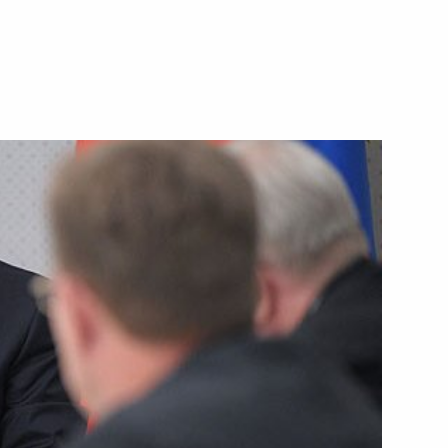
ть следующие материалы
ении Сержем Саргсяном
1
ко-армянского
5
7м