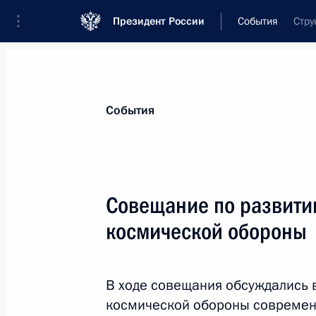
Президент России
События
Стру
Президент
Администрация
Государст
Новости
Стенограммы
Поездки
Те
События
Рубрикация материалов
Все материалы
Совещание по развити
Послания Федеральному Собранию
космической обороны
Заявления по важнейшим вопросам
Совещания, заседания, рабочие встречи
В ходе совещания обсуждались 
Речи и обращения
космической обороны совреме