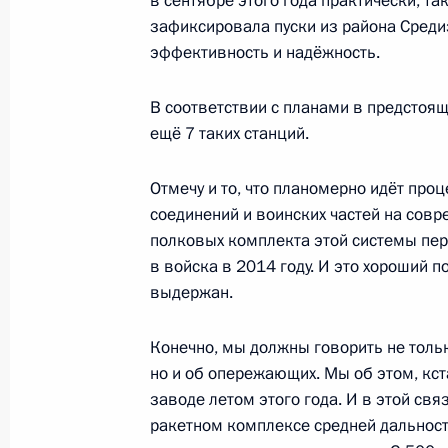
в сентябре этого года практически, та
зафиксировала пуски из района Среди
28 ноября 2013 года, четверг
эффективность и надёжность.
Совещание по развитию системы в
обороны
В соответствии с планами в предстоящ
ещё 7 таких станций.
28 ноября 2013 года, 19:00
Сочи
Отмечу и то, что планомерно идёт про
соединений и воинских частей на совр
Совещание по вопросам развития
полковых комплекта этой системы пер
28 ноября 2013 года, 16:00
Сочи
в войска в 2014 году. И это хороший п
выдержан.
Конечно, мы должны говорить не толь
Совещание о ходе подготовки к О
но и об опережающих. Мы об этом, кст
28 ноября 2013 года, 14:00
Сочи
заводе летом этого года. И в этой свя
ракетном комплексе средней дальност