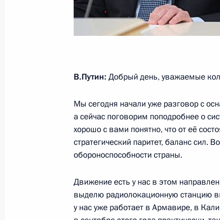
Встреча с руководством Миноборо
предприятий ОПК
29 ноября 2013 года, 21:15
Сочи
В.Путин:
Добрый день, уважаемые кол
Совещание по развитию орбитальн
аппаратов
Мы сегодня начали уже разговор с ос
29 ноября 2013 года, 19:15
Сочи
а сейчас поговорим поподробнее о си
хорошо с вами понятно, что от её сост
стратегический паритет, баланс сил. 
обороноспособности страны.
Совещание по реализации програ
и производству высокоточного ору
Движение есть у нас в этом направлен
29 ноября 2013 года, 17:30
Сочи
выделю радиолокационную станцию вы
у нас уже работает в Армавире, в Калин