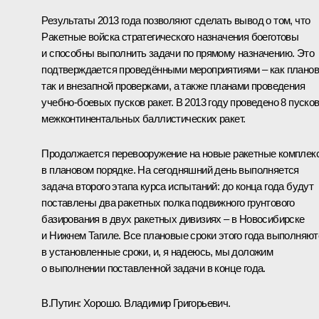
Результаты 2013 года позволяют сделать вывод о том, что
Ракетные войска стратегического назначения боеготовы
и способны выполнить задачи по прямому назначению. Это
подтверждается проведёнными мероприятиями – как планов
так и внезапной проверками, а также планами проведения
учебно-боевых пусков ракет. В 2013 году проведено 8 пуско
межконтинентальных баллистических ракет.
Продолжается перевооружение на новые ракетные комплек
в плановом порядке. На сегодняшний день выполняется
задача второго этапа курса испытаний: до конца года будут
поставлены два ракетных полка подвижного грунтового
базирования в двух ракетных дивизиях – в Новосибирске
и Нижнем Тагиле. Все плановые сроки этого года выполняют
в установленные сроки, и, я надеюсь, мы доложим
о выполнении поставленной задачи в конце года.
В.Путин:
Хорошо. Владимир Григорьевич.