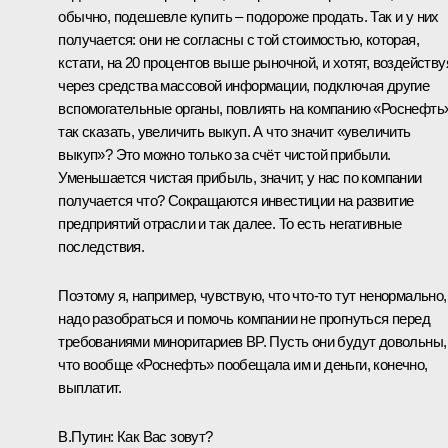
обычно, подешевле купить – подороже продать. Так и у них
получается: они не согласны с той стоимостью, которая,
кстати, на 20 процентов выше рыночной, и хотят, воздейству
через средства массовой информации, подключая другие
вспомогательные органы, повлиять на компанию «Роснефть»
так сказать, увеличить выкуп. А что значит «увеличить
выкуп»? Это можно только за счёт чистой прибыли.
Уменьшается чистая прибыль, значит, у нас по компании
получается что? Сокращаются инвестиции на развитие
предприятий отрасли и так далее. То есть негативные
последствия.
Поэтому я, например, чувствую, что что‑то тут ненормально,
надо разобраться и помочь компании не прогнуться перед
требованиями миноритариев BP. Пусть они будут довольны,
что вообще «Роснефть» пообещала им и деньги, конечно,
выплатит.
В.Путин:
Как Вас зовут?