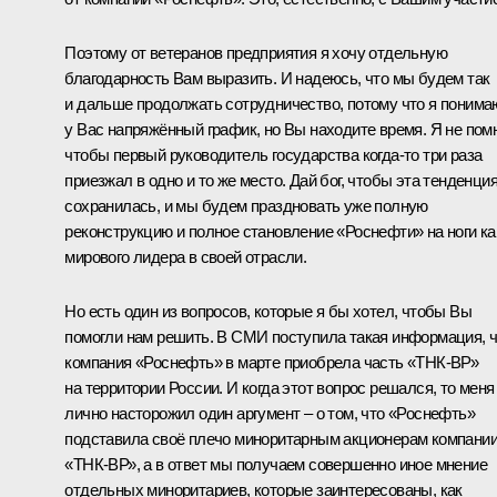
Поэтому от ветеранов предприятия я хочу отдельную
благодарность Вам выразить. И надеюсь, что мы будем так
и дальше продолжать сотрудничество, потому что я понима
у Вас напряжённый график, но Вы находите время. Я не пом
чтобы первый руководитель государства когда‑то три раза
приезжал в одно и то же место. Дай бог, чтобы эта тенденци
сохранилась, и мы будем праздновать уже полную
реконструкцию и полное становление «Роснефти» на ноги ка
мирового лидера в своей отрасли.
Но есть один из вопросов, которые я бы хотел, чтобы Вы
помогли нам решить. В СМИ поступила такая информация, 
компания «Роснефть» в марте приобрела часть «ТНК-ВР»
на территории России. И когда этот вопрос решался, то меня
лично насторожил один аргумент – о том, что «Роснефть»
подставила своё плечо миноритарным акционерам компани
«ТНК-ВР», а в ответ мы получаем совершенно иное мнение
отдельных миноритариев, которые заинтересованы, как