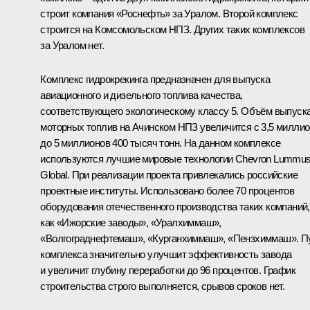
строит компания «Роснефть» за Уралом. Второй комплекс
строится на Комсомольском НПЗ. Других таких комплексов
за Уралом нет.
Комплекс гидрокрекинга предназначен для выпуска
авиационного и дизельного топлива качества,
соответствующего экологическому классу 5. Объём выпуск
моторных топлив на Ачинском НПЗ увеличится с 3,5 милли
до 5 миллионов 400 тысяч тонн. На данном комплексе
используются лучшие мировые технологии Chevron Lummu
Global. При реализации проекта привлекались российские
проектные институты. Использовано более 70 процентов
оборудования отечественного производства таких компаний,
как «Ижорские заводы», «Уралхиммаш»,
«Волгограднефтемаш», «Курганхиммаш», «Пензхиммаш». П
комплекса значительно улучшит эффективность завода
и увеличит глубину переработки до 96 процентов. График
строительства строго выполняется, срывов сроков нет.