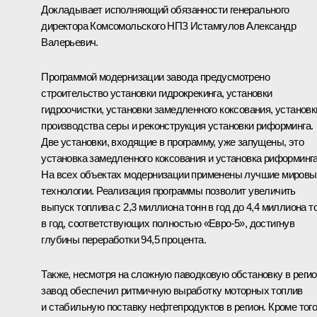
Докладывает исполняющий обязанности генерального
директора Комсомольского НПЗ Истамгулов Александр
Валерьевич.
Программой модернизации завода предусмотрено
строительство установки гидрокрекинга, установки
гидроочистки, установки замедленного коксования, установк
производства серы и реконструкция установки риформинга.
Две установки, входящие в программу, уже запущены, это
установка замедленного коксования и установка риформинга
На всех объектах модернизации применены лучшие мировы
технологии. Реализация программы позволит увеличить
выпуск топлива с 2,3 миллиона тонн в год до 4,4 миллиона т
в год, соответствующих полностью «Евро-5», достигнув
глубины переработки 94,5 процента.
Также, несмотря на сложную паводковую обстановку в регио
завод обеспечил ритмичную выработку моторных топлив
и стабильную поставку нефтепродуктов в регион. Кроме того