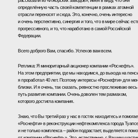
рассказали из «Ижорских заводов», имея в виду, что они
определённую часть своей компетенции в рамках атомной
отрасли переносят и сюда. Это, конечно, очень интересно
и очень перспективно, синергия и того, что в мире сейчас ест
прогрессивного, и то, что наработано в самой Российской
Федерации.
Всего доброго Вам, спасибо. Успехов вам всем.
Реплика:
Я миноритарный акционер компании «Роснефть».
На этом предприятии, где мы находимся, до выхода на пенс
я проработал 40 лет. Поэтому интересы «Роснефти» для ме
близки. И я очень, так сказать, ревностно прослеживаю весь
путь развития компании. Очень доволен тем размахом,
которого достигла компания.
Знаю, что Вы третий раз у нас в гостях находитесь и помогае
«Роснефти» в реконструкции нефтекомплекса города Туапсе
и не только комплекса – район подрастает, выделяется пом
от компании «Роснефть». Это, естественно, с Вашим участи