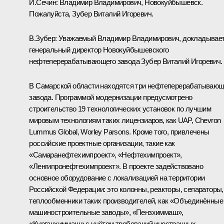
И.Сечин:
Владимир Владимирович, Новокуйбышевск.
Пожалуйста, Зубер Виталий Игоревич.
В.Зубер:
Уважаемый Владимир Владимирович, докладывае
генеральный директор Новокуйбышевского
нефтеперерабатывающего завода Зубер Виталий Игоревич.
В Самарской области находятся три нефтеперерабатываю
завода. Программой модернизации предусмотрено
строительство 19 технологических установок по лучшим
мировым технологиям таких лицензиаров, как UAP, Chevron
Lummus Global, Worley Parsons. Кроме того, привлечены
российские проектные организации, такие как
«Самаранефтехимпроект», «Нефтехимпроект»,
«Ленгипронефтехимпроект». В проекте задействовано
основное оборудование с локализацией на территории
Российской Федерации: это колонны, реакторы, сепараторы,
теплообменники таких производителей, как «Объединённые
машиностроительные заводы», «Пензхиммаш»,
«Курганхиммаш» с учётом требований иностранных