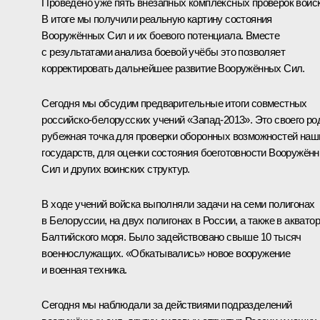
Проведено уже пять внезапных комплексных проверок войск
В итоге мы получили реальную картину состояния
Вооружённых Сил и их боевого потенциала. Вместе
с результатами анализа боевой учёбы это позволяет
корректировать дальнейшее развитие Вооружённых Сил.
Сегодня мы обсудим предварительные итоги совместных
российско-белорусских учений «Запад-2013». Это своего ро
рубежная точка для проверки оборонных возможностей наш
государств, для оценки состояния боеготовности Вооружён
Сил и других воинских структур.
В ходе учений войска выполняли задачи на семи полигонах
в Белоруссии, на двух полигонах в России, а также в аквато
Балтийского моря. Было задействовано свыше 10 тысяч
военнослужащих. «Обкатывались» новое вооружение
и военная техника.
Сегодня мы наблюдали за действиями подразделений