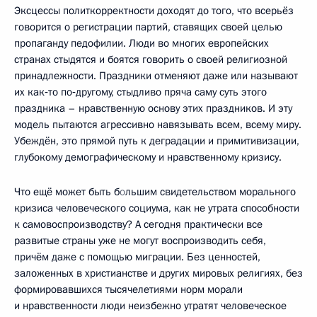
Эксцессы политкорректности доходят до того, что всерьёз
говорится о регистрации партий, ставящих своей целью
пропаганду педофилии. Люди во многих европейских
странах стыдятся и боятся говорить о своей религиозной
принадлежности. Праздники отменяют даже или называют
их как‑то по‑другому, стыдливо пряча саму суть этого
праздника – нравственную основу этих праздников. И эту
модель пытаются агрессивно навязывать всем, всему миру.
Убеждён, это прямой путь к деградации и примитивизации,
глубокому демографическому и нравственному кризису.
Что ещё может быть б
о
льшим свидетельством морального
кризиса человеческого социума, как не утрата способности
к самовоспроизводству? А сегодня практически все
развитые страны уже не могут воспроизводить себя,
причём даже с помощью миграции. Без ценностей,
заложенных в христианстве и других мировых религиях, без
формировавшихся тысячелетиями норм морали
и нравственности люди неизбежно утратят человеческое