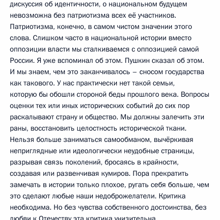
дискуссия об идентичности, о национальном будущем
невозможна без патриотизма всех её участников.
Патриотизма, конечно, в самом чистом значении этого
слова. Слишком часто в национальной истории вместо
оппозиции власти мы сталкиваемся с оппозицией самой
России. Я уже вспоминал об этом. Пушкин сказал об этом.
И мы знаем, чем это заканчивалось – сносом государства
как такового. У нас практически нет такой семьи,
которую бы обошли стороной беды прошлого века. Вопросы
оценки тех или иных исторических событий до сих пор
раскалывают страну и общество. Мы должны залечить эти
раны, восстановить целостность исторической ткани.
Нельзя больше заниматься самообманом, вычёркивая
неприглядные или идеологически неудобные страницы,
разрывая связь поколений, бросаясь в крайности,
создавая или развенчивая кумиров. Пора прекратить
замечать в истории только плохое, ругать себя больше, чем
это сделают любые наши недоброжелатели. Критика
необходима. Но без чувства собственного достоинства, без
любви к Отечеству эта критика унизительна