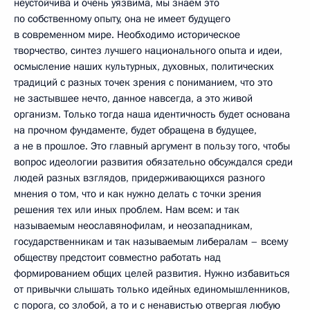
неустойчива и очень уязвима, мы знаем это
по собственному опыту, она не имеет будущего
в современном мире. Необходимо историческое
творчество, синтез лучшего национального опыта и идеи,
осмысление наших культурных, духовных, политических
традиций с разных точек зрения с пониманием, что это
не застывшее нечто, данное навсегда, а это живой
организм. Только тогда наша идентичность будет основана
на прочном фундаменте, будет обращена в будущее,
а не в прошлое. Это главный аргумент в пользу того, чтобы
вопрос идеологии развития обязательно обсуждался среди
людей разных взглядов, придерживающихся разного
мнения о том, что и как нужно делать с точки зрения
решения тех или иных проблем. Нам всем: и так
называемым неославянофилам, и неозападникам,
государственникам и так называемым либералам – всему
обществу предстоит совместно работать над
формированием общих целей развития. Нужно избавиться
от привычки слышать только идейных единомышленников,
с порога, со злобой, а то и с ненавистью отвергая любую