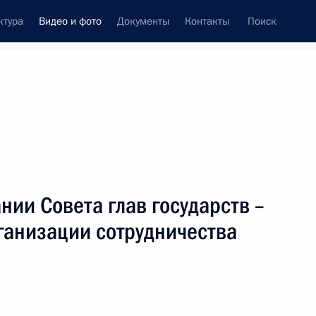
ктура
Видео и фото
Документы
Контакты
Поиск
си
ия, встречи
Встречи со СМИ
сентябрь, 2013
ть следующие материалы
нии Совета глав государств –
ганизации сотрудничества
Выступление на заседании Совета
глав государств – членов
Шанхайской организации
сотрудничества