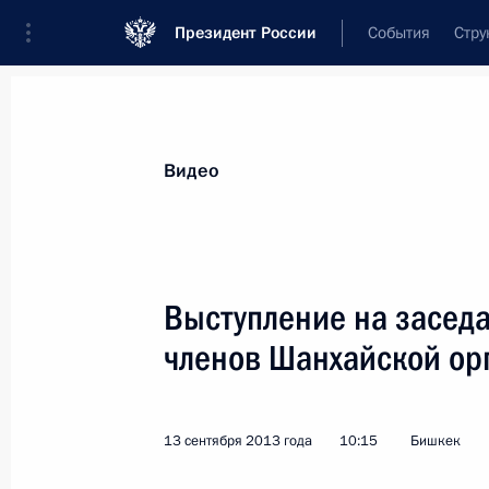
Президент России
События
Стру
Видеозаписи
Фотографии
Аудиозапи
Все материалы
Выступления
Совещан
Видео
Показа
Выступление на заседа
членов Шанхайской ор
Совещание о ходе сбора
урожая
13 сентября 2013 года
10:15
Бишкек