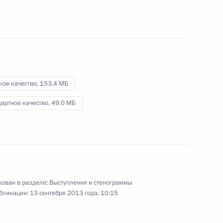
9 сентября 2013 года
Видео, 12 мин.
кое качество,
153.4 МБ
артное качество,
49.0 МБ
ован в разделе:
Выступления и стенограммы
бликации:
13 сентября 2013 года, 10:15
Саммит «Группы двадцати»