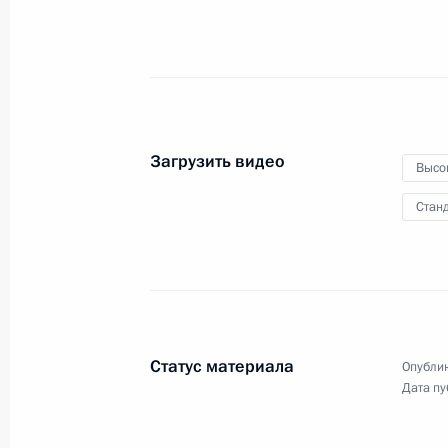
2016 годы
11 сентября 2013 года
Видео, 5 мин.
Загрузить видео
Высо
Станд
Статус материала
Опублик
Дата пу
Пресс-конференция